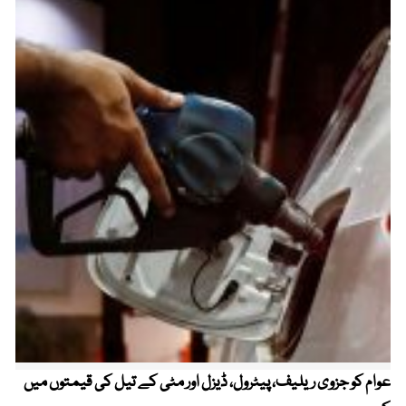
عوام کو جزوی ریلیف، پیٹرول، ڈیزل اور مٹی کے تیل کی قیمتوں میں
4 روز میں سونے کی قیمت میں بڑا اضافہ