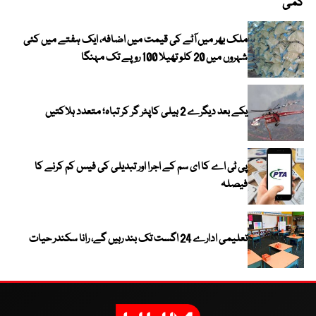
کمی
ملک بھر میں آٹے کی قیمت میں اضافہ، ایک ہفتے میں کئی
شہروں میں 20 کلو تھیلا 100 روپے تک مہنگا
یکے بعد دیگرے 2 ہیلی کاپٹر گر کر تباہ؛ متعدد ہلاکتیں
پی ٹی اے کا ای سم کے اجرا اور تبدیلی کی فیس کم کرنے کا
فیصلہ
تعلیمی ادارے 24 اگست تک بند رہیں گے، رانا سکندر حیات