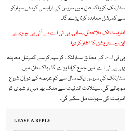
سٹارلنک کو پاکستان میں سروس کی فراہمی کیلئے سپارکو
سے کمرشل معاہدہ کرنا پڑے گا۔
انٹرنیٹ تک بلاتعطل رسائی، پی ٹی اے نے آئی پی اور وی پی
این رجسٹریشن کا آغاز کر دیا
پی ٹی اے کے مطابق سٹارلنک کو سپارکو سے کمرشل معاہدہ
بھی پی ٹی اے میں جمع کرانا پڑے گا ، پاکستان میں
سٹارلنک کی سروس ایک سال سے کم عرصہ کے دوران شروع
ہوجائے گی، سیٹلائٹ انٹرنیٹ سے ملک بھر میں ہر شہری کو
انٹرنیٹ کی سہولت مل سکے گی۔
LEAVE A REPLY