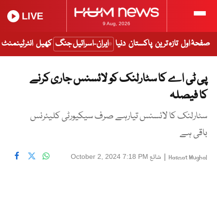
LIVE
9 Aug, 2026
صفحۂ اول
تازہ ترین
پاکستان
دنیا
ایران-اسرائیل جنگ
کھیل
انٹرٹینمنٹ
پی ٹی اے کا سٹارلنک کو لائسنس جاری کرنے
کا فیصلہ
سٹارلنک کا لائسنس تیارہے صرف سیکیورٹی کلیئرنس
باقی ہے
|
شائع
October 2, 2024 7:18 PM
Hasnat Mughal