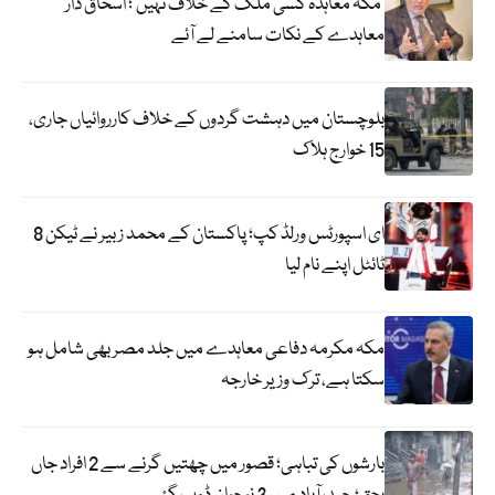
‘مکہ معاہدہ کسی ملک کے خلاف نہیں’؛ اسحاق ڈار
معاہدے کے نکات سامنے لے آئے
بلوچستان میں دہشت گردوں کے خلاف کارروائیاں جاری،
15 خوارج ہلاک
ای اسپورٹس ورلڈ کپ؛ پاکستان کے محمد زبیر نے ٹیکن 8
ٹائٹل اپنے نام لیا
مکہ مکرمہ دفاعی معاہدے میں جلد مصر بھی شامل ہو
سکتا ہے، ترک وزیر خارجہ
بارشوں کی تباہی؛ قصور میں چھتیں گرنے سے 2 افراد جاں