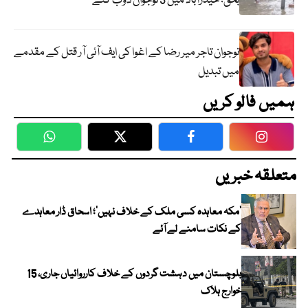
بحق؛ حیدرآباد میں 3 نوجوان ڈوب گئے
نوجوان تاجر میر رضا کے اغوا کی ایف آئی آر قتل کے مقدمے
میں تبدیل
ہمیں فالو کریں
WhatsApp
Twitter
Facebook
Faceboo
متعلقہ خبریں
‘مکہ معاہدہ کسی ملک کے خلاف نہیں’؛ اسحاق ڈار معاہدے
کے نکات سامنے لے آئے
بلوچستان میں دہشت گردوں کے خلاف کارروائیاں جاری، 15
خوارج ہلاک