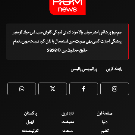
ہم نیوز پر شائع یا نشر ہونے والا مواد ادارتی ٹیم کی کاوش ہے۔ اس مواد کو بغیر
پیشگی اجازت کسی بھی صورت میں استعمال یا نقل کرنا درست نہیں۔ تمام
حقوق محفوظ ہیں © 2026
رابطہ کریں
پرائیویسی پالیسی
WhatsApp
Twitter
Facebook
Faceboo
صفحۂ اول
تازہ ترین
پاکستان
دنیا
معیشت
کھیل
تعلیم
صحت
انٹرٹینمنٹ