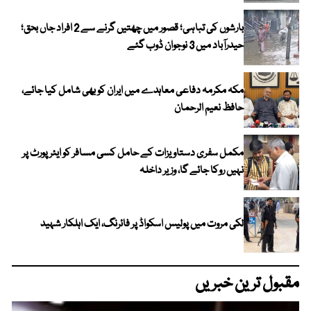
بارشوں کی تباہی؛ قصور میں چھتیں گرنے سے 2 افراد جاں بحق؛
حیدرآباد میں 3 نوجوان ڈوب گئے
مکہ مکرمہ دفاعی معاہدے میں ایران کو بھی شامل کیا جائے،
حافظ نعیم الرحمان
مکمل سفری دستاویزات کے حامل کسی مسافر کو ایئرپورٹ پر
نہیں روکا جائے گا، وزیر داخلہ
لکی مروت میں پولیس اسکواڈ پر فائرنگ، ایک اہلکار شہید
مقبول ترین خبریں