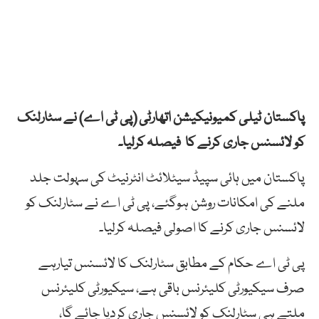
پاکستان ٹیلی کمیونیکیشن اتھارٹی (پی ٹی اے) نے سٹارلنک
کو لائسنس جاری کرنے کا فیصلہ کرلیا۔
پاکستان میں ہائی سپیڈ سیٹلائٹ انٹرنیٹ کی سہولت جلد
ملنے کی امکانات روشن ہوگئے، پی ٹی اے نے سٹارلنک کو
لائسنس جاری کرنے کا اصولی فیصلہ کرلیا۔
پی ٹی اے حکام کے مطابق سٹارلنک کا لائسنس تیارہے
صرف سیکیورٹی کلیئرنس باقی ہے، سیکیورٹی کلیئرنس
ملتے ہی سٹارلنک کو لائسنس جاری کردیا جائے گا،