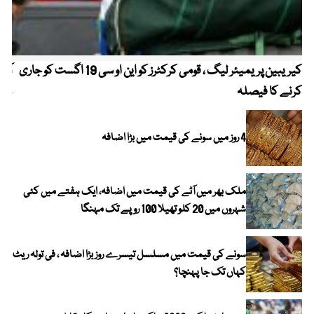
کیریبین پریمیئر لیگ ، قومی کرکٹرز کو این او سی 19 اگست کو جاری
آز
کرنے کا فیصلہ
چھی
4 روز میں سونے کی قیمت میں بڑا اضافہ
ملک بھر میں آٹے کی قیمت میں اضافہ، ایک ہفتے میں کئی
شہروں میں 20 کلو تھیلا 100 روپے تک مہنگا
سونے کی قیمت میں مسلسل تیسرے روز بڑا اضافہ ، فی تولہ ریٹ
کہاں تک جا پہنچا؟