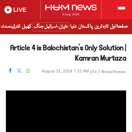
LIVE
8 Aug, 2026
صفحۂ اول
تازہ ترین
پاکستان
دنیا
ایران-اسرائیل جنگ
کھیل
انٹرٹینمنٹ
Article 4 is Balochistan's Only Solution |
Kamran Murtaza
|
شائع
August 31, 2024 7:31 AM
Ahmed Hussain