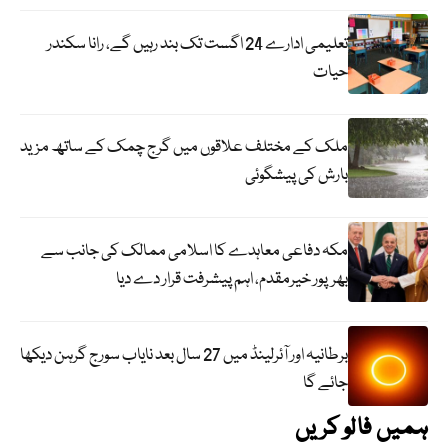
تعلیمی ادارے 24 اگست تک بند رہیں گے، رانا سکندر
حیات
ملک کے مختلف علاقوں میں گرج چمک کے ساتھ مزید
بارش کی پیشگوئی
مکہ دفاعی معاہدے کا اسلامی ممالک کی جانب سے
بھرپور خیرمقدم، اہم پیشرفت قرار دے دیا
برطانیہ اور آئرلینڈ میں 27 سال بعد نایاب سورج گرہن دیکھا
جائے گا
ہمیں فالو کریں