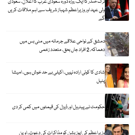
ترک صدر کا ایک روزہ دورہ سعودی عرب کا اعلان، سعودی
ولی عہد اور وزیراعظم شہباز شریف سے اہم ملاقات کریں
گے
دمشق کے نواحی علاقے جرمانہ میں منی بس میں
دھماکہ، 2 افراد جاں بحق، متعدد زخمی
شادی کا کوئی ارادہ نہیں، اکیلی بے حد خوش ہوں، امیشا
پٹیل
حکومت نے پیٹرول اور ڈیزل کی قیمتوں میں کمی کر دی
وزیراعظم کی اپوزیشن کو مذاکرات کی دعوت، اوپن