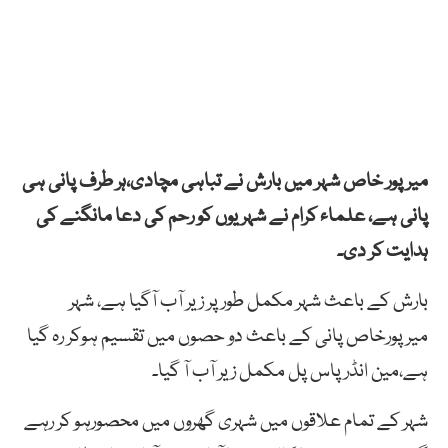
میرپور خاص شہر میں بارش نے تباہی مچادی،ہر طرف پانی ہی
پانی ہے، علماء کرام نے شہریوں کو رحم کی دعا مانگنے کی
ہدایت کر دی۔
بارش کے باعث شہر مکمل طور پر زیر آب آگیا ہے، شہر
میرپورخاص پانی کے باعث دو حصوں میں تقسیم ہوکر رہ گیا
ہے،مین انڈر پاس پل مکمل زیر آب آ گیا۔
شہر کے تمام علاقوں میں شہری گھروں میں محصورہو کر رہے