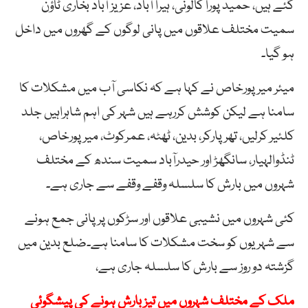
گئے ہیں، حمید پورا کالونی، ہیرا آباد، عزیز آباد بخاری ٹاؤن
سمیت مختلف علاقوں میں پانی لوگوں کے گھروں میں داخل
ہو گیا۔
میئر میرپورخاص نے کہا ہے کہ نکاسی آب میں مشکلات کا
سامنا ہے لیکن کوشش کررہے ہیں شہر کی اہم شاہراہیں جلد
کلئیر کرلیں، تھرپارکر، بدین، ٹھٹہ، عمرکوٹ، میرپورخاص،
ٹنڈوالہیار، سانگھڑ اور حیدرآباد سمیت سندھ کے مختلف
شہروں میں بارش کا سلسلہ وقفے وقفے سے جاری ہے۔
کئی شہروں میں نشیبی علاقوں اور سڑکوں پر پانی جمع ہونے
سے شہریوں کو سخت مشکلات کا سامنا ہے۔ضلع بدین میں
گزشتہ دو روز سے بارش کا سلسلہ جاری ہے،
ملک کے مختلف شہروں میں تیز بارش ہونے کی پیشگوئی