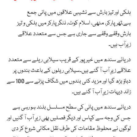
ہلکی اور تیز بارش سے نشیبی علاقوں میں پانی جمع
ہے،تھرپارکر، مٹھی، اسلام کوٹ، ننگرپارکر میں ہلکی و تیز
بارش وقفے وقفے سے جاری ہے جس سے متعدد علاقے
زیرآب ہیں۔
دریائے سندھ میں خیر پور کے قریب سیلابی ریلے سے متعدد
علاقے زیرِ آب آ گئے ہیں۔سیلابی ریلوں کے باعث بندوں پر
دباؤ بڑھ گیا اور مزید کئی بندوں میں شگاف پڑنے سے 100 سے
زائد دیہات زیرِ آب آ گئے ہیں۔
دریائے سندھ میں پانی کی سطح مسلسل بلند ہو رہی ہے
جس کی وجہ سے کپاس اور دیگر فصلیں بھی زیرِ آب آ گئیں اور
لوگوں نے محفوظ مقامات کی طرف نقل مکانی شروع کر دی