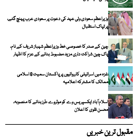
وزیراعظم سعودی ولی عہد کی دعوت پر سعودی عرب پہنچ گئے،
پر تپاک استقبال
چین کے صدر کا خصوصی خط وزیراعظم شہباز شریف کے نام،
پاک چین شراکت داری مزید مضبوط بنانے کے عزم کا اظہار
غزہ میں اسرائیلی کارروائیوں پر پاکستان سمیت 8 اسلامی
ممالک کا مشترکہ اعلامیہ
اسلام آباد ایکسپریس وے کو موٹروے طرز بنانے کا منصوبہ،
محسن نقوی کا اعلان
مقبول ترین خبریں