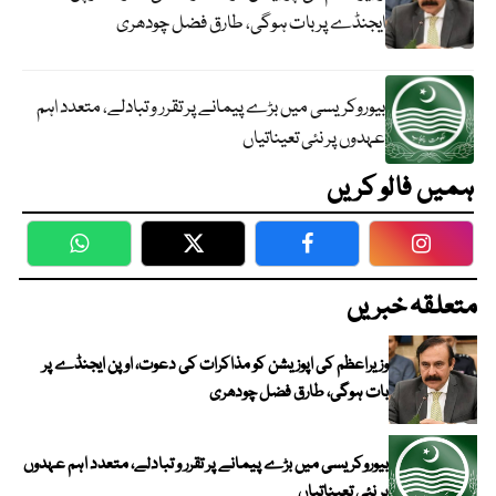
ایجنڈے پر بات ہوگی، طارق فضل چودھری
بیوروکریسی میں بڑے پیمانے پر تقرر و تبادلے، متعدد اہم
عہدوں پر نئی تعیناتیاں
ہمیں فالو کریں
WhatsApp
Twitter
Facebook
Faceboo
متعلقہ خبریں
وزیراعظم کی اپوزیشن کو مذاکرات کی دعوت، اوپن ایجنڈے پر
بات ہوگی، طارق فضل چودھری
بیوروکریسی میں بڑے پیمانے پر تقرر و تبادلے، متعدد اہم عہدوں
پر نئی تعیناتیاں