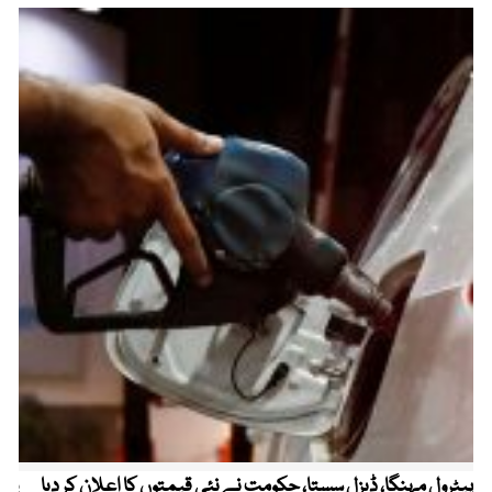
پیٹرول مہنگا، ڈیزل سستا، حکومت نے نئی قیمتوں کا اعلان کر دیا
پنج