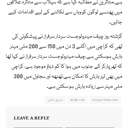
ہے۔متاثرین نے مطالبہ کیا ہے کہ سیلاب سے متاثرہ علاقوں
میں پھنسے لوگوں کو وہاں سے نکالنے کے لیے اقدامات کیے
جائیں۔
گزشتہ روز چیف میٹرولوجسٹ سردار سرفراز نے پیشگوئی کی
تھی کہ کراچی میں اگلے 3 دن میں 150 سے 200 ملی میٹر
بارش ہوسکتی ہے،چیف میٹرولوجسٹ سردار سرفراز نے کہا تھا
کہ تھرپارکر کے جنوب میں ہوا کا کم دباؤ موجود ہے، کراچی
میں بھی تیز بارش کا امکان ہے،ٹھٹھہ اور سجاول میں 300
ملی میٹر سے زیادہ بارش ہو سکتی ہے۔
mirpur khas rain
sindh rain
میرپور خاص
LEAVE A REPLY