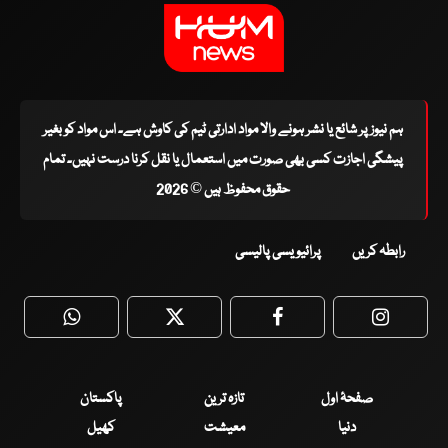
ہم نیوز پر شائع یا نشر ہونے والا مواد ادارتی ٹیم کی کاوش ہے۔ اس مواد کو بغیر
پیشگی اجازت کسی بھی صورت میں استعمال یا نقل کرنا درست نہیں۔ تمام
حقوق محفوظ ہیں © 2026
رابطہ کریں
پرائیویسی پالیسی
WhatsApp
Twitter
Facebook
Faceboo
صفحۂ اول
تازہ ترین
پاکستان
دنیا
معیشت
کھیل