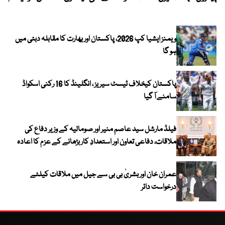
ویمنز ایشیا کپ 2026، پاکستان اور بھارت کا مقابلہ دبئی میں
ہو گا
پاکستان کیخلاف ٹیسٹ سیریز ، انگلینڈ کا 16 رکنی اسکواڈ
سامنے آ گیا
فیلڈ مارشل سید عاصم منیر اور صومالیہ کے وزیر دفاع کی
ملاقات، دفاعی تعاون اور استعدادِ کار بڑھانے کے عزم کا اعادہ
عمران خان اور بشریٰ بی بی سے جیل میں ملاقات کیلئے
درخواست دائر