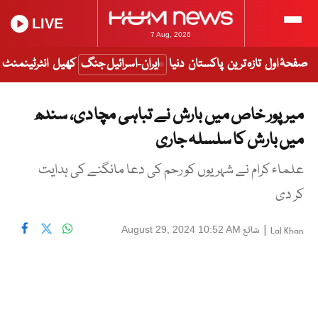
LIVE
7 Aug, 2026
صفحۂ اول
تازہ ترین
پاکستان
دنیا
ایران-اسرائیل جنگ
کھیل
انٹرٹینمنٹ
میرپور خاص میں بارش نے تباہی مچا دی، سندھ
میں بارش کا سلسلہ جاری
علماء کرام نے شہریوں کو رحم کی دعا مانگنے کی ہدایت
کر دی
|
شائع
August 29, 2024 10:52 AM
Lal Khan