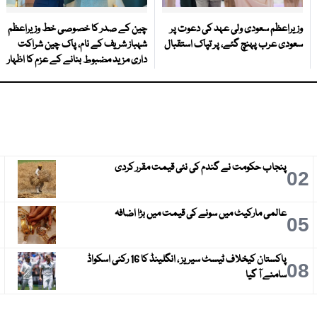
وزیراعظم سعودی ولی عہد کی دعوت پر
چین کے صدر کا خصوصی خط وزیراعظم
سعودی عرب پہنچ گئے، پر تپاک استقبال
شہباز شریف کے نام، پاک چین شراکت
داری مزید مضبوط بنانے کے عزم کا اظہار
پنجاب حکومت نے گندم کی نئی قیمت مقرر کردی
3
02
عالمی مارکیٹ میں سونے کی قیمت میں بڑا اضافہ
6
05
پاکستان کیخلاف ٹیسٹ سیریز ، انگلینڈ کا 16 رکنی اسکواڈ
9
08
سامنے آ گیا