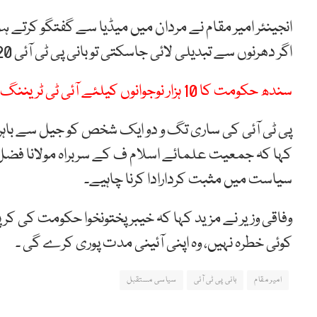
انجینئر امیر مقام نے مردان میں میڈیا سے گفتگو کرتے ہ
اگر دھرنوں سے تبدیلی لائی جاسکتی تو بانی پی ٹی آئی 120دن کے دھرنے سے لا چکے ہوتے۔
سندھ حکومت کا 10 ہزار نوجوانوں کیلئے آئی ٹی ٹریننگ دینے کا اعلان
پی ٹی آئی کی ساری تگ و دو ایک شخص کو جیل سے باہر ل
کہا کہ جمعیت علمائے اسلام ف کے سربراہ مولانا فضل
سیاست میں مثبت کردارادا کرنا چاہیے۔
وفاقی وزیر نے مزید کہا کہ خیبر پختونخوا حکومت کی ک
کوئی خطرہ نہیں، وہ اپنی آئینی مدت پوری کرے گی ۔
امیر مقام
بانی پی ٹی آئی
سیاسی مستقبل