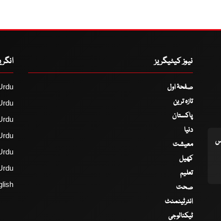
نیوز کیٹیگریز
انگر
صفحۂ اول
Urdu
تازہ ترین
Urdu
پاکستان
Urdu
دنیا
Urdu
اس
معیشت
Urdu
کھیل
Urdu
تعلیم
lish
صحت
انٹرٹینمنٹ
ٹیکنالوجی