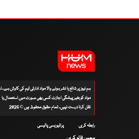
ہم نیوز پر شائع یا نشر ہونے والا مواد ادارتی ٹیم کی کاوش ہے۔ 
مواد کو بغیر پیشگی اجازت کسی بھی صورت میں استعمال یا
نقل کرنا درست نہیں۔ تمام حقوق محفوظ ہیں © 2026
رابطہ کریں
پرائیویسی پالیسی
ہمیں فالو کریں