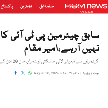
صفحۂ اول
تازہ ترین
پاکستان
7 Aug, 2026
سابق چیئرمین پی ٹی آئی کا
نہیں آرہے،امیر مقام
اگر دھرنوں سے تبدیلی لائی جاسکتی تو عمران خان 120دن کے دھرنے سے لا چکے ہوتے، وزیر سیفران
|
شائع
August 28, 2024 6:47 PM
Arshad Khan