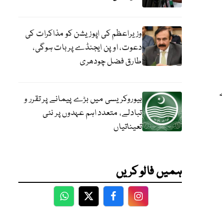
وزیراعظم کی اپوزیشن کو مذاکرات کی
دعوت، اوپن ایجنڈے پر بات ہوگی،
طارق فضل چودھری
بیوروکریسی میں بڑے پیمانے پر تقرر و
تبادلے، متعدد اہم عہدوں پر نئی
تعیناتیاں
ہمیں فالو کریں
WhatsApp
Twitter
Facebook
Facebook