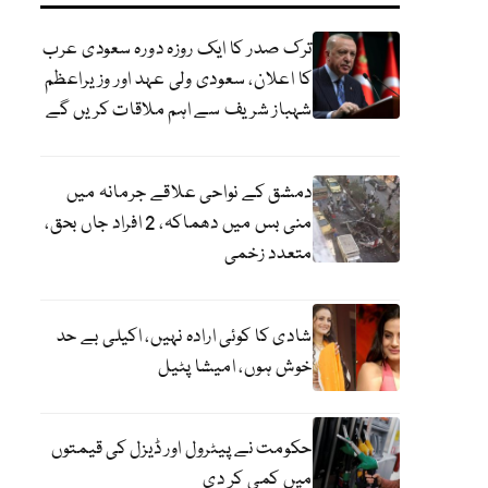
ترک صدر کا ایک روزہ دورہ سعودی عرب
کا اعلان، سعودی ولی عہد اور وزیراعظم
شہباز شریف سے اہم ملاقات کریں گے
دمشق کے نواحی علاقے جرمانہ میں
منی بس میں دھماکہ، 2 افراد جاں بحق،
متعدد زخمی
شادی کا کوئی ارادہ نہیں، اکیلی بے حد
خوش ہوں، امیشا پٹیل
حکومت نے پیٹرول اور ڈیزل کی قیمتوں
میں کمی کر دی