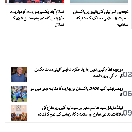
غزہ میں اسرائیلی کارروائیوں پر پاکستان
اسلام آباد ایکسپریس وے کو موٹروے
سمیت 8 اسلامی ممالک کا مشترکہ
طرز بنانے کا منصوبہ، محسن نقوی کا
اعلامیہ
اعلان
موجودہ نظام کہیں نہیں جا رہا، حکومت اپنی آئینی مدت مکمل
0
کرے گی، وزیر داخلہ
ویمنز ایشیا کپ 2026، پاکستان اور بھارت کا مقابلہ دبئی میں ہو
0
گا
فیلڈ مارشل سید عاصم منیر اور صومالیہ کے وزیر دفاع کی
0
ملاقات، دفاعی تعاون اور استعدادِ کار بڑھانے کے عزم کا اعادہ