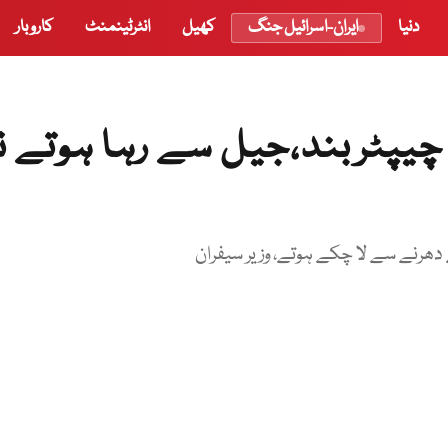
دنیا
ایران-اسرائیل جنگ
کھیل
انٹرٹینمنٹ
کاروبار
 چیپٹربند،جیل سے رہا ہوتے ن