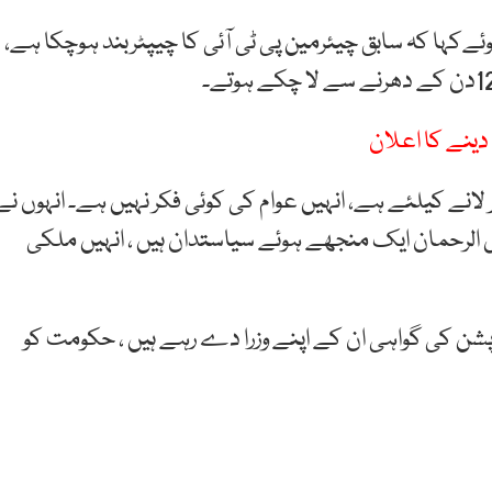
وئےکہا کہ سابق چیئرمین پی ٹی آئی کا چیپٹربند ہوچکا ہے،
انے کیلئے ہے، انہیں عوام کی کوئی فکر نہیں ہے۔ انہوں نے
 الرحمان ایک منجھے ہوئے سیاستدان ہیں ، انہیں ملکی
رپشن کی گواہی ان کے اپنے وزرا دے رہے ہیں ، حکومت کو