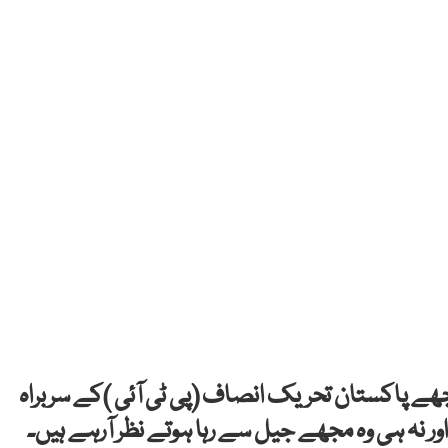
 مجھے پاکستان تحریک انصاف (پی ٹی آئی )کے سربراہ
ور نہ ہی وہ مجھے جیل سے رہا ہوتے نظر آرہے ہیں۔