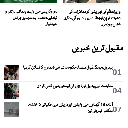
بیوروکریسی میں بڑے پیمانے پر تقرر و
وزیراعظم کی اپوزیشن کو مذاکرات کی
تبادلے، متعدد اہم عہدوں پر نئی
دعوت، اوپن ایجنڈے پر بات ہوگی، طارق
تعیناتیاں
فضل چودھری
مقبول ترین خبریں
پیٹرول مہنگا، ڈیزل سستا، حکومت نے نئی قیمتوں کا اعلان کر دیا
01
حکومت نے پیٹرول اور ڈیزل کی قیمتوں میں کمی کر دی
04
آئندہ 48 گھنٹوں میں بارشوں اور دریاؤں میں طغیانی کا خدشہ،
07
ہنگامی تیاریاں تیز