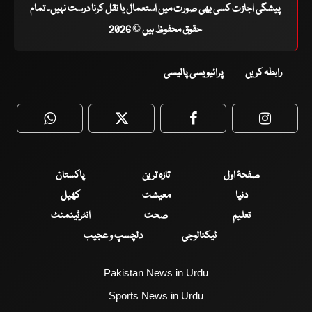
پیشگی اجازت کسی بھی صورت میں استعمال یا نقل کرنا درست نہیں۔ تمام
حقوق محفوظ ہیں © 2026
رابطہ کریں
پرائیویسی پالیسی
WhatsApp
Twitter
Facebook
Faceboo
صفحۂ اول
تازہ ترین
پاکستان
دنیا
معیشت
کھیل
تعلیم
صحت
انٹرٹینمنٹ
ٹیکنالوجی
دلچسپ و عجیب
Pakistan News in Urdu
Sports News in Urdu