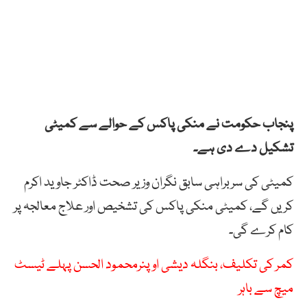
پنجاب حکومت نے منکی پاکس کے حوالے سے کمیٹی
تشکیل دے دی ہے۔
کمیٹی کی سربراہی سابق نگران وزیر صحت ڈاکٹر جاوید اکرم
کریں گے، کمیٹی منکی پاکس کی تشخیص اور علاج معالجہ پر
کام کرے گی۔
کمر کی تکلیف، بنگلہ دیشی اوپنرمحمود الحسن پہلے ٹیسٹ
میچ سے باہر