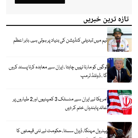
تازہ ترین خبریں
ٹیم میں تبدیلی کنڈیشن کی بنیاد پر ہوتی ہے، بابر اعظم
لوگوں کو مارنا نہیں چاہتا ، ایران سے معاہدہ کرنا پسند کروں
گا ، ڈونلڈ ٹرمپ
امریکا نے ایران سے منسلک 3 کمپنیوں اور 2 طیاروں پر
عائد پابندیاں ختم کر دیں
پیٹرول مہنگا، ڈیزل سستا، حکومت نے نئی قیمتوں کا