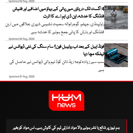
Updated 02 Aug, 2026
4 اگست تک دریاؤں میں پانی کے بہاؤ میں اضافے اور فلیش
فلڈنگ کا خدشہ، این ڈی ایم اے کا الرٹ
راولپنڈی، جہلم، گوجرانوالہ سمیت نشیبی شہری علاقوں میں اربن
فلڈنگ اور بارش کا پانی جمع ہونے کا خدشہ ہے
Updated 02 Aug, 2026
فولڈ ایبل کے بعد اب رولیبل فون؟ سام سنگ کی نئی ڈیوائس نے
تہلکہ مچا دیا
سب سے زیادہ توجہ زیڈ نائن کوڈ نیم والی ڈیوائس نے حاصل کی
ہے
Updated 01 Aug, 2026
ہم نیوز پر شائع یا نشر ہونے والا مواد ادارتی ٹیم کی کاوش ہے۔ اس مواد کو بغیر