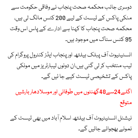
دوسری جانب محکمہ صحت پنجاب نے وفاقی حکومت سے
منکی پاکس کے ٹیسٹ کے لیے 200 کٹس مانگ لی ہیں،
محکمہ صحت پنجاب کا کہنا ہے ادارے کے پاس اس وقت
95 کٹس سٹاک میں موجود ہیں۔
انسٹیٹیوٹ آف پبلک ہیلتھ اور پنجاب ایڈز کنٹرول پروگرام کی
لیب منتخب کر لی گئی ہیں،ان دونوں لیبارٹریز میں مونکی
پاکس کے تشخیصی ٹیسٹ کیے جا ئیں گے۔
اگلے24سے48گھنٹوں میں طوفانی اور موسلادھار بارشیں
متوقع
نیشنل انسٹیٹیوٹ آف ہیلتھ اسلام آباد میں بھی ٹیسٹ کے
نمونے بھجوائے جائیں گے۔