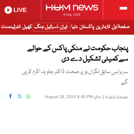
LIVE
6 Aug, 2026
صفحۂ اول
تازہ ترین
پاکستان
دنیا
ایران-اسرائیل جنگ
کھیل
انٹرٹینمنٹ
پنجاب حکومت نے منکی پاکس کے حوالے
سےکمیٹی تشکیل دے دی
سربراہی سابق نگران وزیر صحت ڈاکٹر جاوید اکرم کریں
گے
|
شائع
August 18, 2024 8:40 PM
Faisal Zaheer