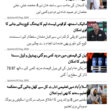
پاکستان کی جانب سے ساجد خان نے 4، محمد علی، علی
عثمان اور عبید شاہ نے دو دو وکٹیں لیں
Updated 03 Aug, 2026
مائیک اسمتھ کو قومی ٹیسٹ ٹیم کا بیٹنگ کوچ بنائے جانے کا
قوی امکان
جنوبی افریقی کرکٹر اس سے قبل ملتان سلطانز کے اسسٹنٹ
کوچ کے طور پر بھی خدمات انجام دے چکے ہیں
Updated 03 Aug, 2026
تیل کی قیمتوں میں مزید کمی ہو گئی، پیٹرول و ڈیزل سستا
ہونے کا امکان
امریکی خام تیل کی فی بیرل قیمت مزید کمی کے ساتھ 78.97
ڈالر کی سطح پر آ گئی
Updated 03 Aug, 2026
اسلام آباد میں تعلیمی ادارے کل سے کھل جائیں گے، محکمہ
تعلیم سندھ کا بھی اہم اعلان
ہفتے میں 6 روز تدریس کا اطلاق صرف سرکاری اسکولوں پر ہوگا،
صوبائی وزیر تعلیم