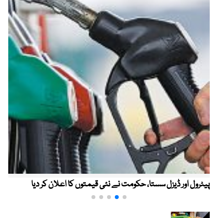
پیٹرول اور ڈیزل سستا، حکومت نے نئی قیمتوں کا اعلان کر دیا