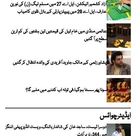
آزاد کشمیر الیکشن ، ایل اے 27 میں مسلم لیگ (ن) کی نورین
عارف ، ایل اے 28 میں پیپلز پارٹی کے بازل نقوی کامیاب
عالمی منڈی میں خام تیل کی قیمتیں تین ہفتوں کی کم ترین
سطح پر آ گئیں
پشاور زلمی کے مالک جاوید آفریدی کی والدہ انتقال کر گئیں
سونا پھر سستا ہوگیا،فی تولہ اب کتنے میں ملے گا؟
ایڈیٹرچوائس
دوسرا ٹیسٹ، ساجد خان کی شاندار بالنگ، ویسٹ انڈیز پہلی اننگز
میں 344 رنز پر آؤٹ