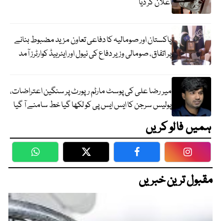
اعلان کر دیا
پاکستان اور صومالیہ کا دفاعی تعاون مزید مضبوط بنانے
پر اتفاق، صومالی وزیر دفاع کی نیول اور ایئرہیڈ کوارٹرز آمد
میر رضا علی کی پوسٹ مارٹم رپورٹ پر سنگین اعتراضات،
پولیس سرجن کا ایس ایس پی کو لکھا گیا خط سامنے آ گیا
ہمیں فالو کریں
WhatsApp
Twitter
Facebook
Faceboo
مقبول ترین خبریں