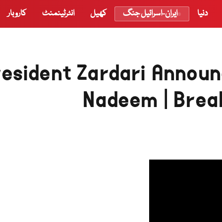
دنیا
ایران-اسرائیل جنگ
کھیل
انٹرٹینمنٹ
کاروبار
resident Zardari Annou
Nadeem | Brea