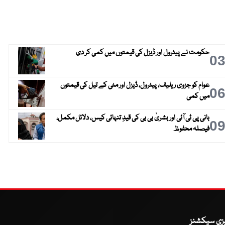
حکومت نے پیٹرول اور ڈیزل کی قیمتوں میں کمی کر دی
0
عوام کو جزوی ریلیف، پیٹرول، ڈیزل اور مٹی کے تیل کی قیمتوں
0
میں کمی
بانی پی ٹی آئی اور بشریٰ بی بی کی قیدِ تنہائی کیس، دلائل مکمل،
0
فیصلہ محفوظ
یزی سیکشنز