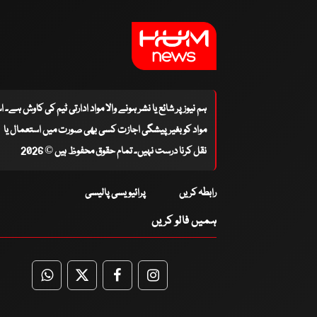
ہم نیوز پر شائع یا نشر ہونے والا مواد ادارتی ٹیم کی کاوش ہے۔ 
مواد کو بغیر پیشگی اجازت کسی بھی صورت میں استعمال یا
نقل کرنا درست نہیں۔ تمام حقوق محفوظ ہیں © 2026
رابطہ کریں
پرائیویسی پالیسی
ہمیں فالو کریں
WhatsApp
Twitter
Facebook
Facebook