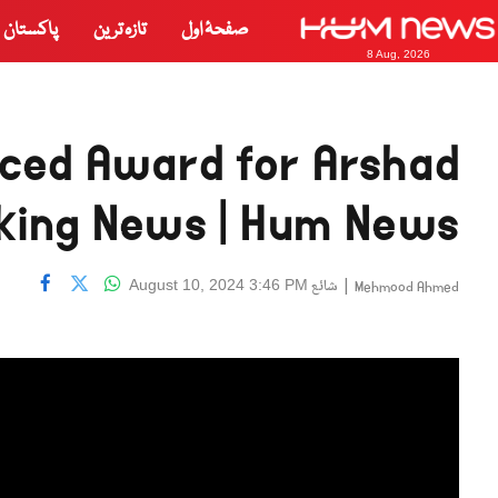
صفحۂ اول
تازہ ترین
پاکستان
8 Aug, 2026
nced Award for Arshad
king News | Hum News
|
شائع
August 10, 2024 3:46 PM
Mehmood Ahmed