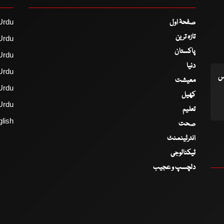
صفحۂ اول
Urdu
تازہ ترین
Urdu
پاکستان
Urdu
دنیا
Urdu
اس
معیشت
Urdu
کھیل
Urdu
تعلیم
lish
صحت
انٹرٹینمنٹ
ٹیکنالوجی
دلچسپ و عجیب