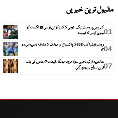
مقبول ترین خبریں
کیریبین پریمیئر لیگ ، قومی کرکٹرز کو این او سی 19 اگست کو
01
جاری کرنے کا فیصلہ
ویمنز ایشیا کپ 2026، پاکستان اور بھارت کا مقابلہ دبئی میں ہو
04
گا
عالمی مارکیٹ میں سونا مزید مہنگا ، قیمت 7 ہفتوں کی بلند
07
ترین سطح پر پہنچ گئی