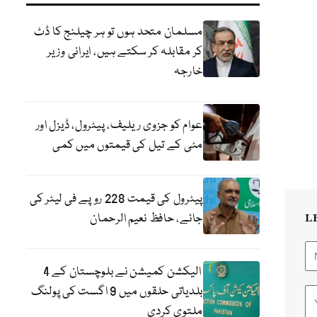
مسلمان متحد ہوں تو ہر چیلنج کا ڈٹ
کر مقابلہ کر سکتے ہیں، ایرانی وزیر
خارجہ
عوام کو جزوی ریلیف، پیٹرول، ڈیزل اور
مٹی کے تیل کی قیمتوں میں کمی
پیٹرول کی قیمت 228 روپے فی لیٹر کی
جائے، حافظ نعیم الرحمان
L
الیکشن کمیشن نے بلوچستان کے 4
بلدیاتی حلقوں میں 9 اگست کی پولنگ
ملتوی کردی