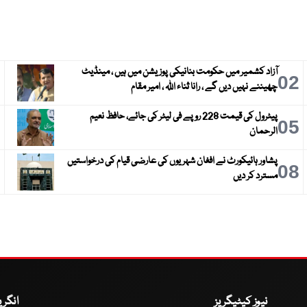
آزاد کشمیر میں حکومت بنانیکی پوزیشن میں ہیں ، مینڈیٹ
3
02
چھیننے نہیں دیں گے ، رانا ثناء اللہ ، امیر مقام
پیٹرول کی قیمت 228 روپے فی لیٹر کی جائے، حافظ نعیم
6
05
الرحمان
پشاور ہائیکورٹ نے افغان شہریوں کی عارضی قیام کی درخواستیں
9
08
مسترد کر دیں
نیوز کیٹیگریز
انگر