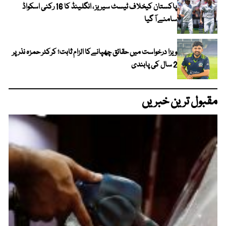
پاکستان کیخلاف ٹیسٹ سیریز ، انگلینڈ کا 16 رکنی اسکواڈ
سامنے آ گیا
ویزا درخواست میں حقائق چھپانےکا الزام ثابت؛ کرکٹر حمزہ نذر پر
2 سال کی پابندی
مقبول ترین خبریں