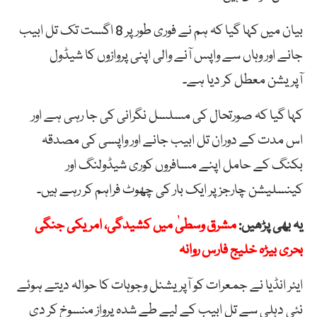
بیان میں کہا گیا کہ ہم نے فوری طور پر 8 اگست تک تل ابیب
جانے اور وہاں سے واپس آنے والی اپنی پروازوں کا شیڈول
آپریشن معطل کر دیا ہے۔
کہا گیا کہ صورتحال کی مسلسل نگرانی کی جا رہی ہے اور
اس مدت کے دوران تل ابیب جانے اور واپسی کی مصدقہ
بکنگ کے حامل اپنے مسافروں کوری شیڈولنگ اور
کینسلیشن چارجز پر ایک بار کی چھوٹ فراہم کر رہے ہیں۔
یہ بھی پڑھیں:
مشرق وسطیٰ میں کشیدگی، امریکی جنگی
بحری بیڑہ خلیج فارس روانہ
ایئر انڈیا نے جمعرات کو آپریشنل وجوہات کا حوالہ دیتے ہوئے
نئی دہلی سے تل ابیب کے لیے طے شدہ پرواز منسوخ کر دی