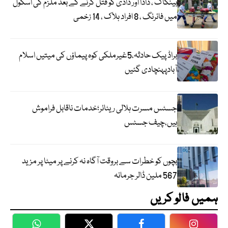
بینکاک ، دادا اور دادی کو قتل کرنے کے بعد ملزم کی اسکول
میں فائرنگ ، 8 افراد ہلاک ، 14 زخمی
براڈ پیک حادثہ،5غیرملکی کوہ پیماؤں کی میتیں اسلام
آبادپہنچادی گئیں
جسٹس مسرت ہلالی ریٹائر؛خدمات ناقابل فراموش
ہیں،چیف جسٹس
بچوں کو خطرات سے بروقت آگاہ نہ کرنے پر میٹا پر مزید
567 ملین ڈالر جرمانہ
ہمیں فالو کریں