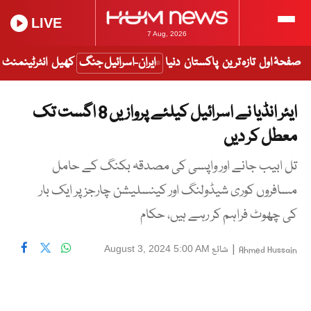
LIVE
7 Aug, 2026
صفحۂ اول
تازہ ترین
پاکستان
دنیا
ایران-اسرائیل جنگ
کھیل
انٹرٹینمنٹ
ایئر انڈیا نے اسرائیل کیلئے پروازیں 8 اگست تک
معطل کر دیں
تل ابیب جانے اور واپسی کی مصدقہ بکنگ کے حامل
مسافروں کوری شیڈولنگ اور کینسلیشن چارجز پر ایک بار
کی چھوٹ فراہم کر رہے ہیں، حکام
|
شائع
August 3, 2024 5:00 AM
Ahmed Hussain