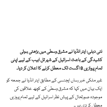
نئی دہلی: ایئر انڈیا نے مشرق وسطی میں بڑھتی ہوئی
کشیدگی کے باعث اسرائیل کے شہر تل ابیب کے لیے اپنی
تمام پروازیں 8 اگست تک معطل کرنے کا اعلان کر دیا۔
غیر ملکی خبر رساں ایجنسی کے مطابق ایئر انڈیا نے جمعہ کو
ایک بیان میں کہا کہ مشرق وسطیٰ کے کچھ علاقوں کی
موجودہ صورتحال کے پیش نظر اسرائیل کے لیے تمام پروزیں
معطل کر دی ہیں۔