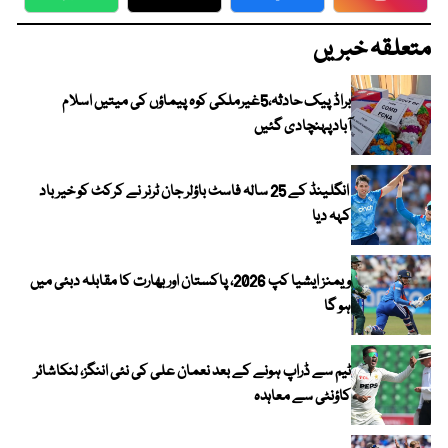
WhatsApp
Twitter
Facebook
Faceboo
متعلقہ خبریں
براڈ پیک حادثہ،5غیرملکی کوہ پیماؤں کی میتیں اسلام
آبادپہنچادی گئیں
انگلینڈ کے 25 سالہ فاسٹ باؤلر جان ٹرنر نے کرکٹ کو خیر باد
کہہ دیا
ویمنز ایشیا کپ 2026، پاکستان اور بھارت کا مقابلہ دبئی میں
ہو گا
ٹیم سے ڈراپ ہونے کے بعد نعمان علی کی نئی اننگز، لنکاشائر
کاؤنٹی سے معاہدہ