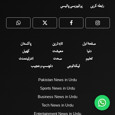
رابطہ کریں
پرائیویسی پالیسی
WhatsApp
Twitter
Facebook
Faceboo
صفحۂ اول
تازہ ترین
پاکستان
دنیا
معیشت
کھیل
تعلیم
صحت
انٹرٹینمنٹ
ٹیکنالوجی
دلچسپ و عجیب
Pakistan News in Urdu
Sports News in Urdu
Business News in Urdu
Tech News in Urdu
Entertainment News in Urdu