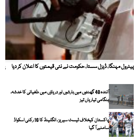
پیٹرول مہنگا، ڈیزل سستا، حکومت نے نئی قیمتوں کا اعلان کر دیا
پنج
آئندہ 48 گھنٹوں میں بارشوں اور دریاؤں میں طغیانی کا خدشہ،
ہنگامی تیاریاں تیز
پاکستان کیخلاف ٹیسٹ سیریز ، انگلینڈ کا 16 رکنی اسکواڈ
سامنے آ گیا