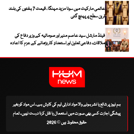
عالمی مارکیٹ میں سونا مزید مہنگا ، قیمت 7 ہفتوں کی بلند
ترین سطح پر پہنچ گئی
فیلڈ مارشل سید عاصم منیر اور صومالیہ کے وزیر دفاع کی
ملاقات، دفاعی تعاون اور استعدادِ کار بڑھانے کے عزم کا اعادہ
ہم نیوز پر شائع یا نشر ہونے والا مواد ادارتی ٹیم کی کاوش ہے۔ اس مواد کو بغیر
پیشگی اجازت کسی بھی صورت میں استعمال یا نقل کرنا درست نہیں۔ تمام
حقوق محفوظ ہیں © 2026