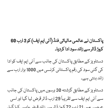
پاکستان نے عالمی مالیاتی فنڈ (آئی ایم ایف) کو 3 ارب 60
کروڑ ڈالر سے زائد سود ادا کردیا۔
دستاویز کے مطابق پاکستان کی جانب سے آئی ایم ایف کو ادا
کی گئی سود کی رقم پاکستانی کرنسی میں 1000 ہزار ارب سے
زائد بنتی ہے۔
دستاویز کے مطابق گزشتہ 30 برسوں میں پاکستان کی جانب
سے آئی ایم ایف سے تقریباً 29 ارب ڈالر قرض لیا گیا اور اسی
عرصے میں 21 ارب 72 کروڑ ڈالر سے زائد قرض واپس کیا گیا۔