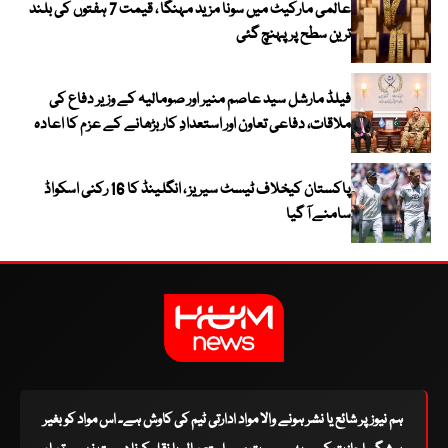
عالمی مارکیٹ میں سونا مزید مہنگا ، قیمت 7 ہفتوں کی بلند
ترین سطح پر پہنچ گئی
فیلڈ مارشل سید عاصم منیر اور صومالیہ کے وزیر دفاع کی
ملاقات، دفاعی تعاون اور استعدادِ کار بڑھانے کے عزم کا اعادہ
پاکستان کیخلاف ٹیسٹ سیریز ، انگلینڈ کا 16 رکنی اسکواڈ
سامنے آ گیا
ہم نیوز پر شائع یا نشر ہونے والا مواد ادارتی ٹیم کی کاوش ہے۔ اس مواد کو بغیر