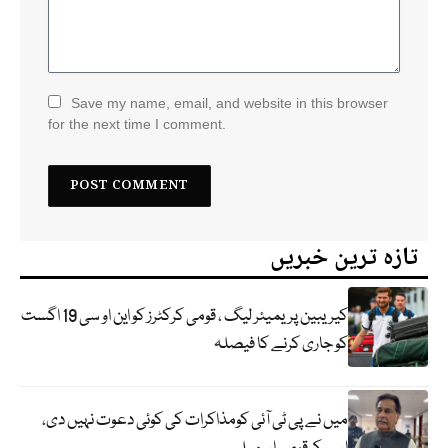
Save my name, email, and website in this browser
for the next time I comment.
تازہ ترین خبریں
کیریبین پریمیئر لیگ ، قومی کرکٹرز کو این او سی 19 اگست
کو جاری کرنے کا فیصلہ
میں نے پی ٹی آئی کومذاکرات کی کوئی دعوت نہیں دی،