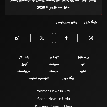
پیشگی اجازت کسی بھی صورت میں استعمال یا نقل کرنا درست نہیں۔ تمام
حقوق محفوظ ہیں © 2026
رابطہ کریں
پرائیویسی پالیسی
WhatsApp
Twitter
Facebook
Faceboo
صفحۂ اول
تازہ ترین
پاکستان
دنیا
معیشت
کھیل
تعلیم
صحت
انٹرٹینمنٹ
ٹیکنالوجی
دلچسپ و عجیب
Pakistan News in Urdu
Sports News in Urdu
Business News in Urdu