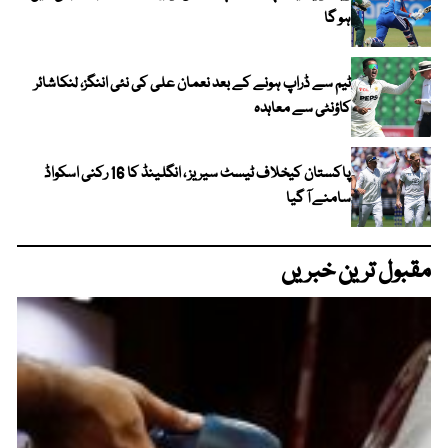
ہو گا
ٹیم سے ڈراپ ہونے کے بعد نعمان علی کی نئی اننگز، لنکاشائر
کاؤنٹی سے معاہدہ
پاکستان کیخلاف ٹیسٹ سیریز ، انگلینڈ کا 16 رکنی اسکواڈ
سامنے آ گیا
مقبول ترین خبریں