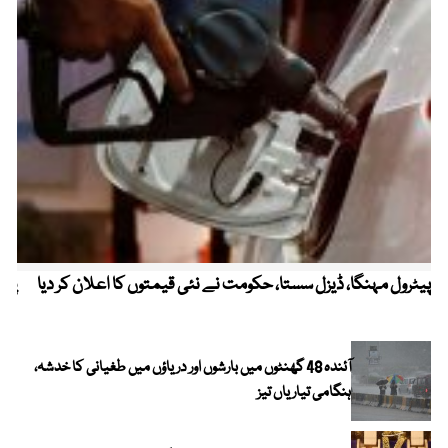
پیٹرول مہنگا، ڈیزل سستا، حکومت نے نئی قیمتوں کا اعلان کر دیا
پنج
آئندہ 48 گھنٹوں میں بارشوں اور دریاؤں میں طغیانی کا خدشہ،
ہنگامی تیاریاں تیز