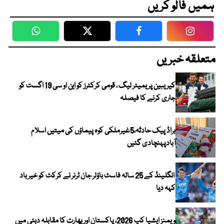
ہمیں فالو کریں
WhatsApp
Twitter
Facebook
Faceboo
متعلقہ خبریں
کیریبین پریمیئر لیگ ، قومی کرکٹرز کو این او سی 19 اگست کو
جاری کرنے کا فیصلہ
براڈ پیک حادثہ،5غیرملکی کوہ پیماؤں کی میتیں اسلام
آبادپہنچادی گئیں
انگلینڈ کے 25 سالہ فاسٹ باؤلر جان ٹرنر نے کرکٹ کو خیر باد
کہہ دیا
ویمنز ایشیا کپ 2026، پاکستان اور بھارت کا مقابلہ دبئی میں