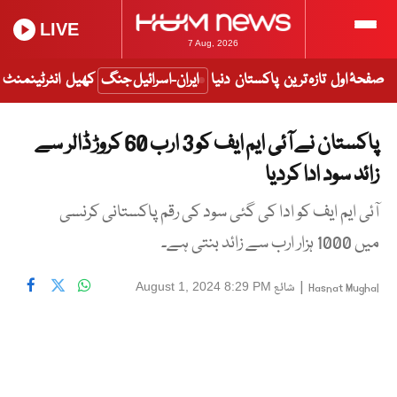
LIVE
7 Aug, 2026
صفحۂ اول
تازہ ترین
پاکستان
دنیا
ایران-اسرائیل جنگ
کھیل
انٹرٹینمنٹ
پاکستان نے آئی ایم ایف کو 3 ارب 60 کروڑ ڈالر سے
زائد سود ادا کردیا
آئی ایم ایف کو ادا کی گئی سود کی رقم پاکستانی کرنسی
میں 1000 ہزار ارب سے زائد بنتی ہے۔
|
شائع
August 1, 2024 8:29 PM
Hasnat Mughal