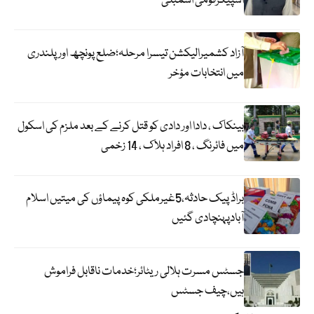
اسپیکرقومی اسمبلی
آزاد کشمیرالیکشن تیسرا مرحلہ؛ضلع پونچھ اور پلندری
میں انتخابات مؤخر
بینکاک ، دادا اور دادی کو قتل کرنے کے بعد ملزم کی اسکول
میں فائرنگ ، 8 افراد ہلاک ، 14 زخمی
براڈ پیک حادثہ،5غیرملکی کوہ پیماؤں کی میتیں اسلام
آبادپہنچادی گئیں
جسٹس مسرت ہلالی ریٹائر؛خدمات ناقابل فراموش
ہیں،چیف جسٹس