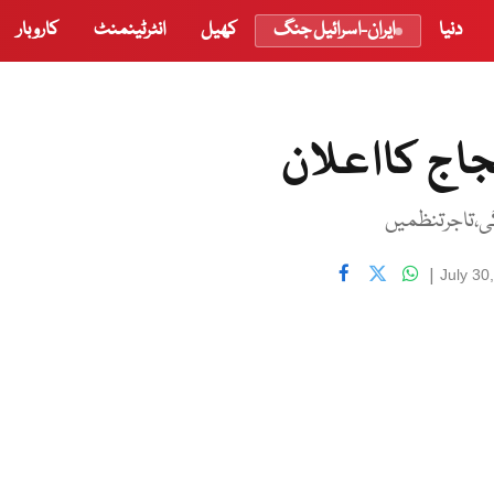
دنیا
ایران-اسرائیل جنگ
کھیل
انٹرٹینمنٹ
کاروبار
جاج کااعلان
گی،تاجرتنظمیں
|
July 30