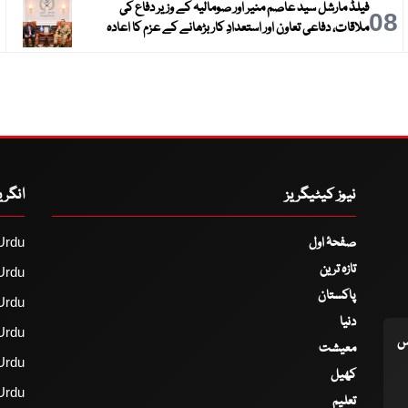
فیلڈ مارشل سید عاصم منیر اور صومالیہ کے وزیر دفاع کی
9
08
ملاقات، دفاعی تعاون اور استعدادِ کار بڑھانے کے عزم کا اعادہ
نیوز کیٹیگریز
انگر
صفحۂ اول
Urdu
تازہ ترین
Urdu
پاکستان
Urdu
دنیا
Urdu
اس
معیشت
Urdu
کھیل
Urdu
تعلیم