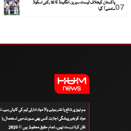
پاکستان کیخلاف ٹیسٹ سیریز ، انگلینڈ کا 16 رکنی اسکواڈ
07
سامنے آ گیا
ہم نیوز پر شائع یا نشر ہونے والا مواد ادارتی ٹیم کی کاوش ہے۔ 
مواد کو بغیر پیشگی اجازت کسی بھی صورت میں استعمال یا
نقل کرنا درست نہیں۔ تمام حقوق محفوظ ہیں © 2026