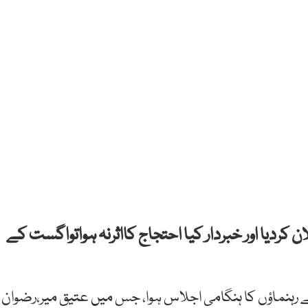
کردیا اور خبردار کیا احتجاج کااثرنہ ہواتواگست کے
رہنماؤں کا ہنگامی اجلاس ہوا، جس میں عتیق میر،رضوان