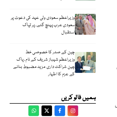
وزیراعظم سعودی ولی عہد کی دعوت پر
سعودی عرب پہنچ گئے، پر تپاک
استقبال
چین کے صدر کا خصوصی خط
وزیراعظم شہباز شریف کے نام، پاک
چین شراکت داری مزید مضبوط بنانے
کے عزم کا اظہار
ہمیں فالو کریں
WhatsApp
Twitter
Facebook
Facebook