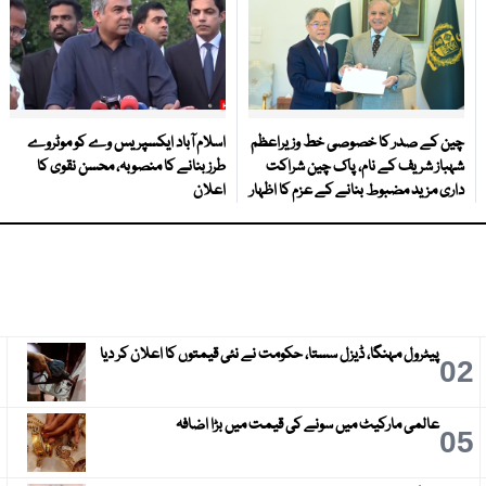
چین کے صدر کا خصوصی خط وزیراعظم
اسلام آباد ایکسپریس وے کو موٹروے
شہباز شریف کے نام، پاک چین شراکت
طرز بنانے کا منصوبہ، محسن نقوی کا
داری مزید مضبوط بنانے کے عزم کا اظہار
اعلان
پیٹرول مہنگا، ڈیزل سستا، حکومت نے نئی قیمتوں کا اعلان کر دیا
3
02
عالمی مارکیٹ میں سونے کی قیمت میں بڑا اضافہ
6
05