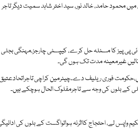
محمود حامد، خالد نور، سید اختر شاہد سمیت دیگر تاجر
 آئی پی پیز کا مسئلہ حل کرے، کیپسٹی چارجز،مہنگی بجلی
تالیں غیرمعینہ مدت تک ہوں گی۔
 ہیں،حکومت فوری ریلیف دے۔چیئرمین کراچی تاجراتحادعتیق
ی کے بلوں کی وجہ سے تاجرمفلوک الحال ہوچکے ہیں۔
کیم واپس لے، احتجاج کااثرنہ ہواتواگست کے بلوں کی ادائیگی