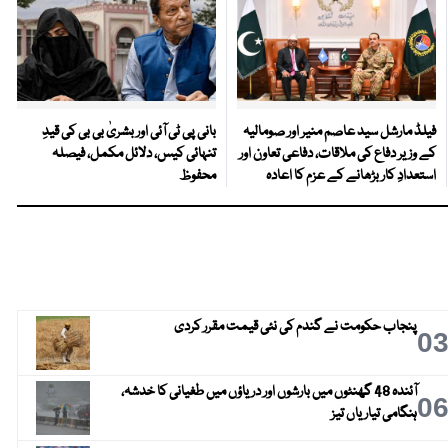
فیلڈ مارشل سید عاصم منیر اور صومالیہ
بانی پی ٹی آئی اور بشریٰ بی بی کی قیدِ
کے وزیر دفاع کی ملاقات، دفاعی تعاون اور
تنہائی کیس، دلائل مکمل، فیصلہ
استعدادِ کار بڑھانے کے عزم کا اعادہ
محفوظ
پنجاب حکومت نے گندم کی نئی قیمت مقرر کردی
0
آئندہ 48 گھنٹوں میں بارشوں اور دریاؤں میں طغیانی کا خدشہ،
0
ہنگامی تیاریاں تیز