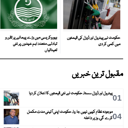
بیوروکریسی میں بڑے پیمانے پر تقرر و
حکومت نے پیٹرول اور ڈیزل کی قیمتوں
تبادلے، متعدد اہم عہدوں پر نئی
میں کمی کر دی
تعیناتیاں
مقبول ترین خبریں
پیٹرول اور ڈیزل سستا، حکومت نے نئی قیمتوں کا اعلان کر دیا
01
موجودہ نظام کہیں نہیں جا رہا، حکومت اپنی آئینی مدت مکمل
04
کرے گی، وزیر داخلہ