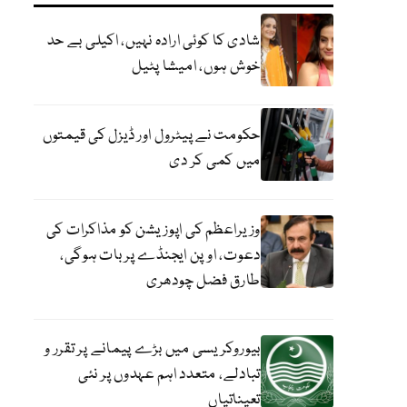
شادی کا کوئی ارادہ نہیں، اکیلی بے حد
خوش ہوں، امیشا پٹیل
حکومت نے پیٹرول اور ڈیزل کی قیمتوں
میں کمی کر دی
وزیراعظم کی اپوزیشن کو مذاکرات کی
دعوت، اوپن ایجنڈے پر بات ہوگی،
طارق فضل چودھری
بیوروکریسی میں بڑے پیمانے پر تقرر و
تبادلے، متعدد اہم عہدوں پر نئی
تعیناتیاں