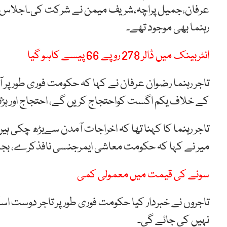
عرفان،جمیل پراچہ،شریف میمن نے شرکت کی۔اجلاس میں 
رہنما بھی موجود تھے۔
انٹربینک میں ڈالر 278 روپے 66 پیسے کاہو گیا
تاجر رہنما رضوان عرفان نے کہا کہ حکومت فوری طور پر
کے خلاف یکم اگست کواحتجاج کریں گے، احتجاج اور ہڑ
تاجر رہنما کا کہنا تھا کہ اخراجات آمدن سےبڑھ چکی
میر نے کہا کہ حکومت معاشی ایمرجنسی نافذکرے، بجل
سونے کی قیمت میں معمولی کمی
تاجروں نے خبردار کیا حکومت فوری طور پر تاجر دوست اس
نہیں کی جائے گی۔