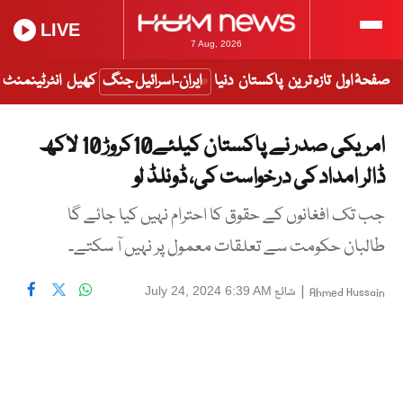
LIVE
7 Aug, 2026
صفحۂ اول
تازہ ترین
پاکستان
دنیا
ایران-اسرائیل جنگ
کھیل
انٹرٹینمنٹ
امریکی صدر نے پاکستان کیلئے10کروڑ 10 لاکھ
ڈالر امداد کی درخواست کی، ڈونلڈ لو
جب تک افغانوں کے حقوق کا احترام نہیں کیا جائے گا
طالبان حکومت سے تعلقات معمول پر نہیں آ سکتے۔
|
شائع
July 24, 2024 6:39 AM
Ahmed Hussain