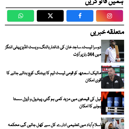
ہمیں فالو کریں
WhatsApp
Twitter
Facebook
Faceboo
متعلقہ خبریں
دوسرا ٹیسٹ، ساجد خان کی شاندار بالنگ، ویسٹ انڈیز پہلی اننگز
میں 344 رنز پر آؤٹ
مائیک اسمتھ کو قومی ٹیسٹ ٹیم کا بیٹنگ کوچ بنائے جانے کا
قوی امکان
تیل کی قیمتوں میں مزید کمی ہو گئی، پیٹرول و ڈیزل سستا
ہونے کا امکان
اسلام آباد میں تعلیمی ادارے کل سے کھل جائیں گے، محکمہ