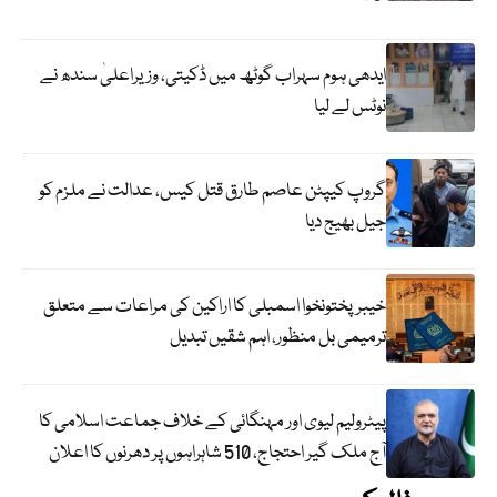
ایدھی ہوم سہراب گوٹھ میں ڈکیتی، وزیراعلیٰ سندھ نے
نوٹس لے لیا
گروپ کیپٹن عاصم طارق قتل کیس، عدالت نے ملزم کو
جیل بھیج دیا
خیبرپختونخوا اسمبلی کا اراکین کی مراعات سے متعلق
ترمیمی بل منظور، اہم شقیں تبدیل
پیٹرولیم لیوی اور مہنگائی کے خلاف جماعت اسلامی کا
آج ملک گیر احتجاج، 510 شاہراہوں پر دھرنوں کا اعلان