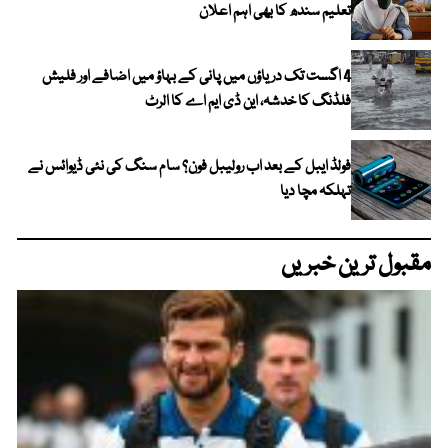
تعلیم سندھ کا بھی اہم اعلان
4 اگست تک دریاؤں میں پانی کے بہاؤ میں اضافے اور فلیش
فلڈنگ کا خدشہ، این ڈی ایم اے کا الرٹ
فولڈ ایبل کے بعد اب رولیبل فون؟ سام سنگ کی نئی ڈیوائس نے
تہلکہ مچا دیا
مقبول ترین خبریں