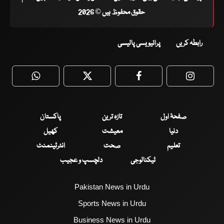
حقوق محفوظ ہیں © 2026
رابطہ کریں
پرائیویسی پالیسی
WhatsApp
Twitter
Facebook
Faceboo
صفحۂ اول
تازہ ترین
پاکستان
دنیا
معیشت
کھیل
تعلیم
صحت
انٹرٹینمنٹ
ٹیکنالوجی
دلچسپ و عجیب
Pakistan News in Urdu
Sports News in Urdu
Business News in Urdu