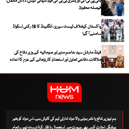
بانی پی ٹی آئی اور بشریٰ بی بی کی قیدِ تنہائی کیس، دلائل مکمل،
فیصلہ محفوظ
پاکستان کیخلاف ٹیسٹ سیریز ، انگلینڈ کا 16 رکنی اسکواڈ
سامنے آ گیا
فیلڈ مارشل سید عاصم منیر اور صومالیہ کے وزیر دفاع کی
ملاقات، دفاعی تعاون اور استعدادِ کار بڑھانے کے عزم کا اعادہ
ہم نیوز پر شائع یا نشر ہونے والا مواد ادارتی ٹیم کی کاوش ہے۔ اس مواد کو بغیر
پیشگی اجازت کسی بھی صورت میں استعمال یا نقل کرنا درست نہیں۔ تمام