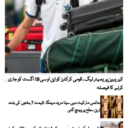
کیریبین پریمیئر لیگ ، قومی کرکٹرز کو این او سی 19 اگست کو جاری
پیٹ
کرنے کا فیصلہ
عالمی مارکیٹ میں سونا مزید مہنگا ، قیمت 7 ہفتوں کی بلند
ترین سطح پر پہنچ گئی