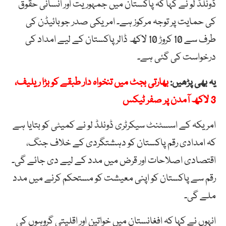
ڈونلڈ لو نے کہا کہ پاکستان میں جمہوریت اور انسانی حقوق
کی حمایت پر توجہ مرکوز ہے۔ امریکی صدر جوبائیڈن کی
طرف سے 10 کروڑ 10 لاکھ ڈالر پاکستان کے لیے امداد کی
درخواست کی گئی ہے۔
یہ بھی پڑھیں:
بھارتی بجٹ میں تنخواہ دار طبقے کو بڑا ریلیف،
3 لاکھ آمدن پر صفر ٹیکس
امریکہ کے اسسٹنٹ سیکرٹری ڈونلڈ لو نے کمیٹی کو بتایا ہے
کہ امدادی رقم پاکستان کو دہشتگردی کے خلاف جنگ،
اقتصادی اصلاحات اور قرض میں مدد کے لیے دی جائے گی۔
رقم سے پاکستان کو اپنی معیشت کو مستحکم کرنے میں مدد
ملے گی۔
انہوں نے کہا کہ افغانستان میں خواتین اور اقلیتی گروہوں کی