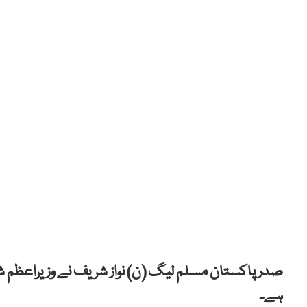
صدر پاکستان مسلم لیگ (ن) نواز شریف نے وزیراعظم شہب
ہے۔