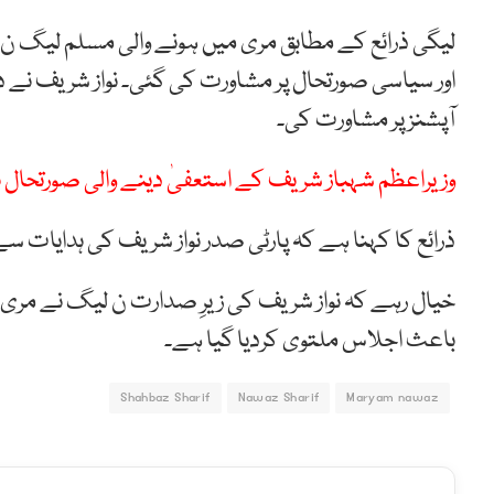
لیگی ذرائع کے مطابق مری میں ہونے والی مسلم لیگ ن
اور سیاسی صورتحال پر مشاورت کی گئی۔ نواز شریف نے دی
آپشنز پر مشاورت کی۔
وزیراعظم شہباز شریف کے استعفیٰ دینے والی صورتحال 
ذرائع کا کہنا ہے کہ پارٹی صدر نواز شریف کی ہدایات سے 
خیال رہے کہ نواز شریف کی زیرِ صدارت ن لیگ نے مری می
باعث اجلاس ملتوی کردیا گیا ہے۔
Shahbaz Sharif
Nawaz Sharif
Maryam nawaz