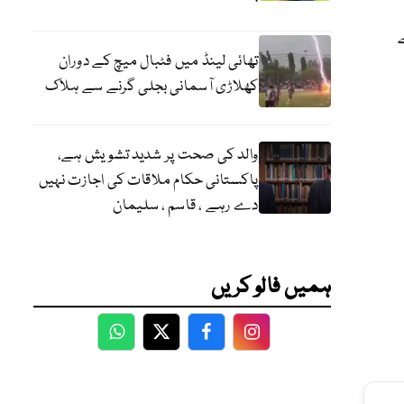
تھائی لینڈ میں فٹبال میچ کے دوران
کھلاڑی آسمانی بجلی گرنے سے ہلاک
والد کی صحت پر شدید تشویش ہے،
پاکستانی حکام ملاقات کی اجازت نہیں
دے رہے ، قاسم ، سلیمان
ہمیں فالو کریں
WhatsApp
Twitter
Facebook
Facebook