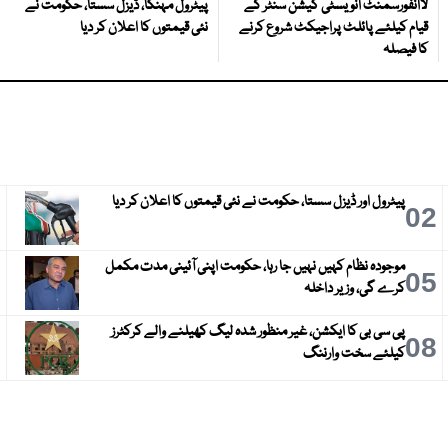
لاانفورسمنٹ انویسٹی گیشن سنٹر کے
پیٹرول مہنگا، ڈیزل سستا، حکومت نے
قیام کیلئے پائلٹ پراجیکٹ شروع کرنے
نئی قیمتوں کا اعلان کر دیا
کا فیصلہ
پیٹرول اور ڈیزل سستا، حکومت نے نئی قیمتوں کا اعلان کر دیا
3
02
موجودہ نظام کہیں نہیں جا رہا، حکومت اپنی آئینی مدت مکمل
6
05
کرے گی، وزیر داخلہ
پی سی بی کا ایکشن، غیر منظور شدہ لیگ کھیلنے والے کرکٹرز
9
08
کیلئے سخت وارننگ