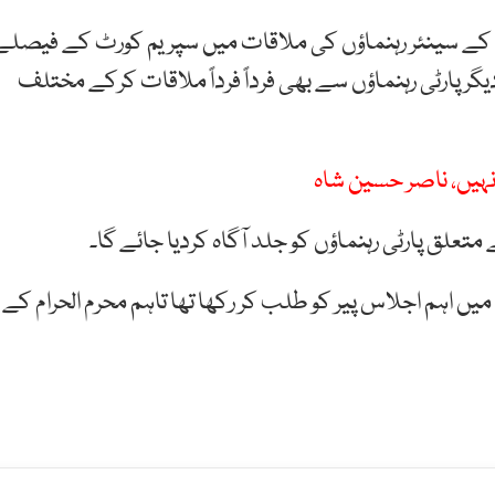
 کے سینئر رہنماؤں کی ملاقات میں سپریم کورٹ کے فیصلے
گر پارٹی رہنماؤں سے بھی فرداً فرداً ملاقات کرکے مختلف
نہیں، ناصر حسین شاہ
متعلق پارٹی رہنماؤں کو جلد آگاہ کردیا جائے گا۔
ں اہم اجلاس پیر کو طلب کر رکھا تھا تاہم محرم الحرام کے