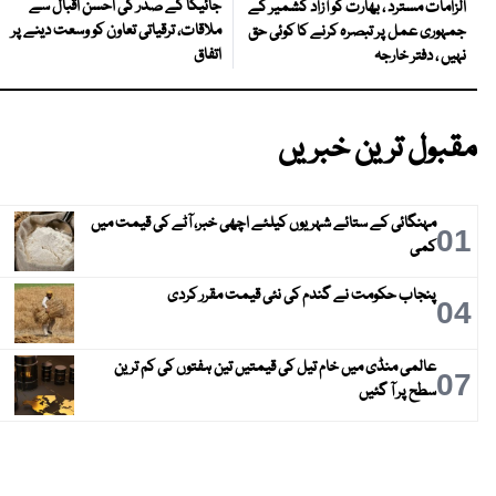
جائیکا کے صدر کی احسن اقبال سے
الزامات مسترد ، بھارت کو آزاد کشمیر کے
ملاقات، ترقیاتی تعاون کو وسعت دینے پر
جمہوری عمل پر تبصرہ کرنے کا کوئی حق
اتفاق
نہیں ، دفتر خارجہ
مقبول ترین خبریں
مہنگائی کے ستائے شہریوں کیلئے اچھی خبر، آٹے کی قیمت میں
01
کمی
پنجاب حکومت نے گندم کی نئی قیمت مقرر کردی
04
عالمی منڈی میں خام تیل کی قیمتیں تین ہفتوں کی کم ترین
07
سطح پر آ گئیں