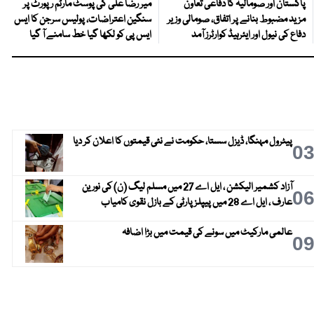
پاکستان اور صومالیہ کا دفاعی تعاون
میر رضا علی کی پوسٹ مارٹم رپورٹ پر
مزید مضبوط بنانے پر اتفاق، صومالی وزیر
سنگین اعتراضات، پولیس سرجن کا ایس
دفاع کی نیول اور ایئرہیڈ کوارٹرز آمد
ایس پی کو لکھا گیا خط سامنے آ گیا
پیٹرول مہنگا، ڈیزل سستا، حکومت نے نئی قیمتوں کا اعلان کر دیا
0
آزاد کشمیر الیکشن ، ایل اے 27 میں مسلم لیگ (ن) کی نورین
0
عارف ، ایل اے 28 میں پیپلز پارٹی کے بازل نقوی کامیاب
عالمی مارکیٹ میں سونے کی قیمت میں بڑا اضافہ
0