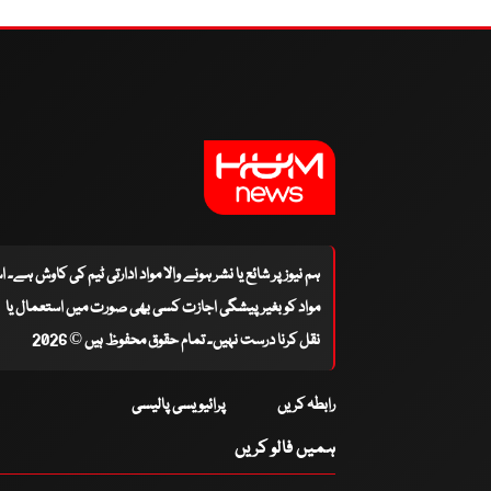
ہم نیوز پر شائع یا نشر ہونے والا مواد ادارتی ٹیم کی کاوش ہے۔ 
مواد کو بغیر پیشگی اجازت کسی بھی صورت میں استعمال یا
نقل کرنا درست نہیں۔ تمام حقوق محفوظ ہیں © 2026
رابطہ کریں
پرائیویسی پالیسی
ہمیں فالو کریں