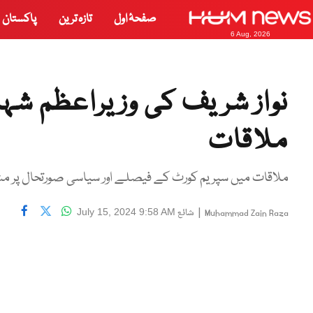
صفحۂ اول
تازہ ترین
پاکستان
6 Aug, 2026
نواز شریف کی وزیراعظم شہباز
ملاقات
ملاقات میں سپریم کورٹ کے فیصلے اور سیاسی صورتحال پر م
|
شائع
July 15, 2024 9:58 AM
Muhammad Zain Raza