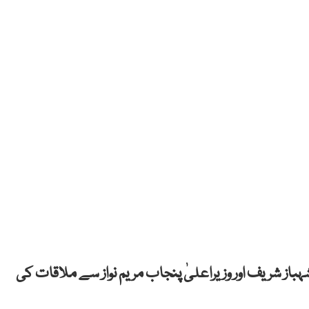
از شریف اور وزیراعلیٰ پنجاب مریم نواز سے ملاقات کی