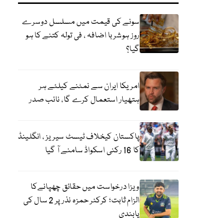
سونے کی قیمت میں مسلسل دوسرے
روز ہوشربا اضافہ ، فی تولہ کتنے کا ہو
گیا؟
امریکا ایران سے نمٹنے کیلئے ہر
ہتھیار استعمال کرے گا، نائب صدر
پاکستان کیخلاف ٹیسٹ سیریز ، انگلینڈ
کا 16 رکنی اسکواڈ سامنے آ گیا
ویزا درخواست میں حقائق چھپانےکا
الزام ثابت؛ کرکٹر حمزہ نذر پر 2 سال کی
پابندی