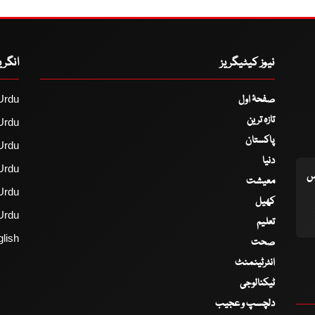
نیوز کیٹیگریز
انگر
صفحۂ اول
Urdu
تازہ ترین
Urdu
پاکستان
Urdu
دنیا
Urdu
اس
معیشت
Urdu
کھیل
Urdu
تعلیم
lish
صحت
انٹرٹینمنٹ
ٹیکنالوجی
دلچسپ و عجیب