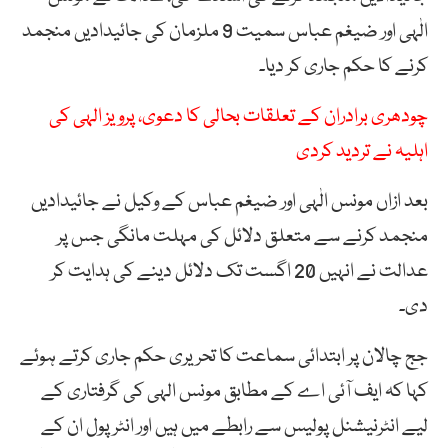
الٰہی اور ضیغم عباس سمیت 9 ملزمان کی جائیدادیں منجمد
کرنے کا حکم جاری کر دیا۔
چودھری برادران کے تعلقات بحالی کا دعوی، پرویز الہی کی
اہلیہ نے تردید کردی
بعد ازاں مونس الٰہی اور ضیغم عباس کے وکیل نے جائیدادیں
منجمد کرنے سے متعلق دلائل کی مہلت مانگی جس پر
عدالت نے انہیں 20 اگست تک دلائل دینے کی ہدایت کر
دی۔
جج چالان پر ابتدائی سماعت کا تحریری حکم جاری کرتے ہوئے
کہا کہ ایف آئی اے کے مطابق مونس الہی کی گرفتاری کے
لیے انٹرنیشنل پولیس سے رابطے میں ہیں اور انٹر پول ان کے