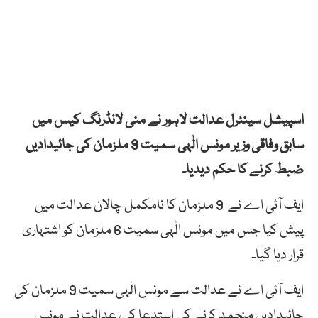
اسپیشل سینٹرل عدالت لاہور نے منی لانڈرنگ کیس میں
سابق وفاقی وزیر مونس الٰہی سمیت 9 ملزمان کی جائیدادیں
ضبط کرنے کا حکم دیدیا۔
ایف آئی اے نے 9 ملزمان کا نامکمل چالان عدالت میں
پیش کیا جس میں مونس الٰہی سمیت 6 ملزمان کو اشتہاری
قرار دیا گیا۔
ایف آئی اے نے عدالت سے مونس الٰہی سمیت 9 ملزمان کی
جائیدادیں منجمد کرنے کی استدعا کی، عدالت نے مونس