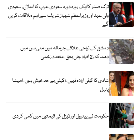
ترک صدر کا ایک روزہ دورہ سعودی عرب کا اعلان، سعودی
ولی عہد اور وزیراعظم شہباز شریف سے اہم ملاقات کریں
گے
دمشق کے نواحی علاقے جرمانہ میں منی بس میں
دھماکہ، 2 افراد جاں بحق، متعدد زخمی
شادی کا کوئی ارادہ نہیں، اکیلی بے حد خوش ہوں، امیشا
پٹیل
حکومت نے پیٹرول اور ڈیزل کی قیمتوں میں کمی کر دی