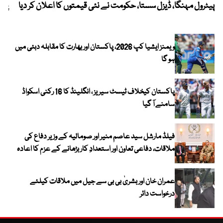
پیٹرول مہنگا، ڈیزل سستا، حکومت نے نئی قیمتوں کا اعلان کر دیا
پنج
ویمنز ایشیا کپ 2026، پاکستان اور بھارت کا مقابلہ دبئی میں
ہو گا
پاکستان کیخلاف ٹیسٹ سیریز ، انگلینڈ کا 16 رکنی اسکواڈ
سامنے آ گیا
فیلڈ مارشل سید عاصم منیر اور صومالیہ کے وزیر دفاع کی
ملاقات، دفاعی تعاون اور استعدادِ کار بڑھانے کے عزم کا اعادہ
عمران خان اور بشریٰ بی بی سے جیل میں ملاقات کیلئے
درخواست دائر