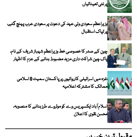
پر نئی تعیناتیاں
وزیراعظم سعودی ولی عہد کی دعوت پر سعودی عرب پہنچ گئے،
پر تپاک استقبال
چین کے صدر کا خصوصی خط وزیراعظم شہباز شریف کے نام،
پاک چین شراکت داری مزید مضبوط بنانے کے عزم کا اظہار
غزہ میں اسرائیلی کارروائیوں پر پاکستان سمیت 8 اسلامی
ممالک کا مشترکہ اعلامیہ
اسلام آباد ایکسپریس وے کو موٹروے طرز بنانے کا منصوبہ،
محسن نقوی کا اعلان
مقبول ترین خبریں