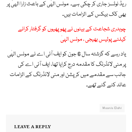
ریڈ نوٹسز جاری کر چکی ہے۔ مونس الہٰی کے باعث زارا الہیٰ پر
بھی کک بیکس کے الزامات ہیں۔
چوہدری شجاعت کے بیٹوں نے پھوپھیوں کو گرفتار کرانے
کیلئے پولیس بھیجی ، مونس الہیٰ
یاد رہے کہ گزشتہ سال 6 جون کو ایف آئی اے نے مونس الہٰی
پر منی لانڈرنگ کا مقدمہ درج کرایا تھا، ایف آئی اے کی
جانب سے مقدمے میں کرپشن اور منی لانڈرنگ کے الزامات
عائد کئے گئے تھے۔
Moonis Elahi
LEAVE A REPLY