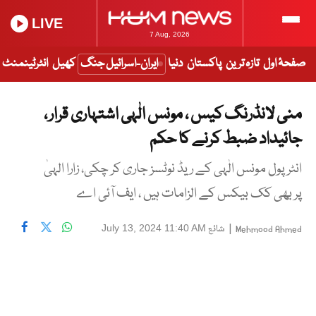
LIVE
7 Aug, 2026
صفحۂ اول
تازہ ترین
پاکستان
دنیا
ایران-اسرائیل جنگ
کھیل
انٹرٹینمنٹ
منی لانڈرنگ کیس ، مونس الٰہی اشتہاری قرار ،
جائیداد ضبط کرنے کا حکم
انٹر پول مونس الٰہی کے ریڈ نوٹسز جاری کر چکی، زارا الہیٰ
پر بھی کک بیکس کے الزامات ہیں ، ایف آئی اے
|
شائع
July 13, 2024 11:40 AM
Mehmood Ahmed