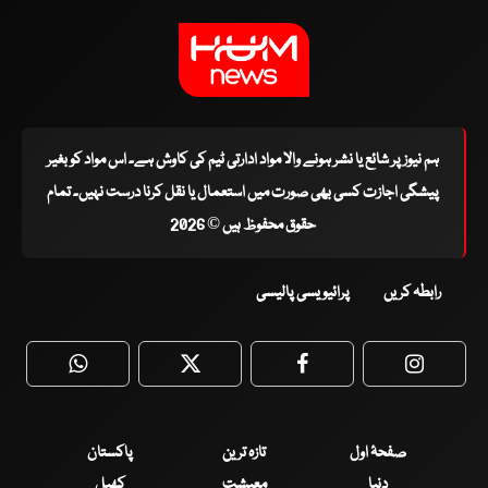
ہم نیوز پر شائع یا نشر ہونے والا مواد ادارتی ٹیم کی کاوش ہے۔ اس مواد کو بغیر
پیشگی اجازت کسی بھی صورت میں استعمال یا نقل کرنا درست نہیں۔ تمام
حقوق محفوظ ہیں © 2026
رابطہ کریں
پرائیویسی پالیسی
WhatsApp
Twitter
Facebook
Faceboo
صفحۂ اول
تازہ ترین
پاکستان
دنیا
معیشت
کھیل