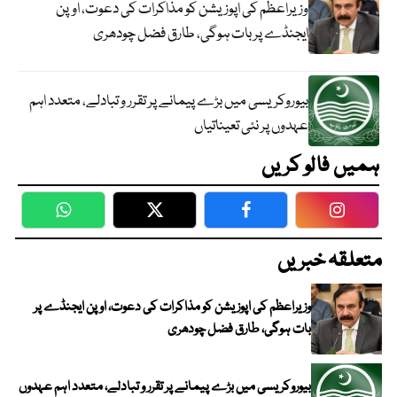
وزیراعظم کی اپوزیشن کو مذاکرات کی دعوت، اوپن
ایجنڈے پر بات ہوگی، طارق فضل چودھری
بیوروکریسی میں بڑے پیمانے پر تقرر و تبادلے، متعدد اہم
عہدوں پر نئی تعیناتیاں
ہمیں فالو کریں
WhatsApp
Twitter
Facebook
Faceboo
متعلقہ خبریں
وزیراعظم کی اپوزیشن کو مذاکرات کی دعوت، اوپن ایجنڈے پر
بات ہوگی، طارق فضل چودھری
بیوروکریسی میں بڑے پیمانے پر تقرر و تبادلے، متعدد اہم عہدوں