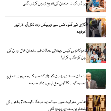
ایم ڈی کیٹ امتحان کی تاریخ تبدیل کردی گئی
گاڑی کے گلَو باکس سے دیوہیکل اژدہا نکل آیا، ڈرائیور
خوفزدہ
دھوکا دہی کیس ، بھارتی عدالت نے سلمان خان اور ان کی
بہن کو طلب کر لیا
الزامات مسترد ، بھارت کو آزاد کشمیر کے جمہوری عمل پر
تبصرہ کرنے کا کوئی حق نہیں ، دفتر خارجہ
عالمی مارکیٹ میں سونا مزید مہنگا ، قیمت 7 ہفتوں کی
بلند ترین سطح پر پہنچ گئی