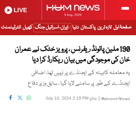
LIVE
6 Aug, 2026
صفحۂ اول
تازہ ترین
پاکستان
دنیا
ایران-اسرائیل جنگ
کھیل
انٹرٹینمنٹ
190 ملین پائونڈ ریفرنس ، پرویز خٹک نے عمران
خان کی موجودگی میں بیان ریکارڈ کرا دیا
یہ معاملہ کابینہ کے ایجنڈے پر نہیں تھا، اضافی
ایجنڈے کے طور پر سامنے لایا گیا ، سابق وزیر دفاع
|
شائع
July 10, 2024 2:19 PM
Mehmood Ahmed