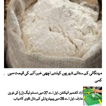
مہنگائی کے ستائے شہریوں کیلئے اچھی خبر، آٹے کی قیمت میں
پیٹ
کمی
آزاد کشمیر الیکشن ، ایل اے 27 میں مسلم لیگ (ن) کی نورین
عارف ، ایل اے 28 میں پیپلز پارٹی کے بازل نقوی کامیاب