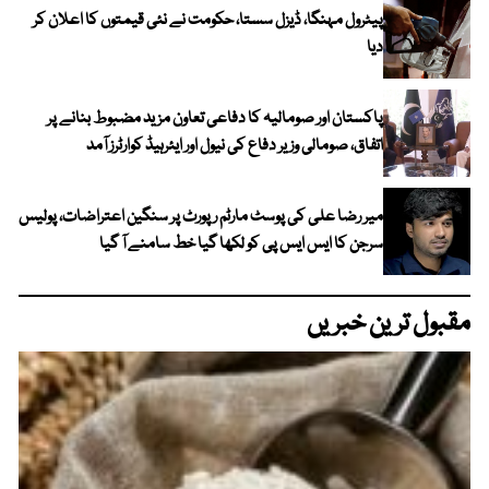
پیٹرول مہنگا، ڈیزل سستا، حکومت نے نئی قیمتوں کا اعلان کر
دیا
پاکستان اور صومالیہ کا دفاعی تعاون مزید مضبوط بنانے پر
اتفاق، صومالی وزیر دفاع کی نیول اور ایئرہیڈ کوارٹرز آمد
میر رضا علی کی پوسٹ مارٹم رپورٹ پر سنگین اعتراضات، پولیس
سرجن کا ایس ایس پی کو لکھا گیا خط سامنے آ گیا
مقبول ترین خبریں