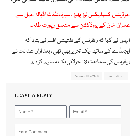
جوڈیشل کمپلیکس توڑ پھوڑ ، سپرنٹنڈنٹ اڈیالہ جیل سے
عمران خان کے پروڈکشن سے متعلق رپورٹ طلب
انہوں نے کہا کہ ریفرنس کے تفتیشی افسر نے بتایا کہ
ایجنڈے کے ساتھ ایک تحریر بھی تھی ، بعد ازاں عدالت نے
ریفرنس کی سماعت 13 جولائی تک ملتوی کر دی۔
Pervez Khattak
Imran khan
LEAVE A REPLY