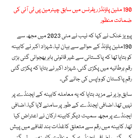
190 ملین پاؤنڈز ریفرنس میں سابق چیئرمین پی ٹی آئی کی
ضمانت منظور
پرویز خٹک نے کہا کہ نیب نے مئی 2023 میں مجھ سے
190ملین پاؤنڈ کے حوالے سے بیان لیا، شہزاد اکبر نے کابینہ
کو بتایا تھا کہ پاکستانی سے غیر قانونی باہر بھجوائی گئی بڑی
رقم برطانیہ میں پکڑی گئی، شہزاد اکبر نے بتایا کہ پکڑی گئی
رقم پاکستان کو واپس کی جائے گی۔
سابق وزیر نے مزید بتایا کہ یہ معاملہ کابینہ کے ایجنڈے پر
نہیں تھا، اضافی ایجنڈے کے طور پر سامنے لایا گیا، اضافی
ایجنڈے پر مجھ سمیت دیگر کابینہ ارکان نے اعتراض کیا
تھا، کابینہ میں رقم سے متعلق کاغذات بند لفافے میں پیش
کیے گئے، اضافی ایجنڈے کی منظوری کابینہ سے لی گئی۔