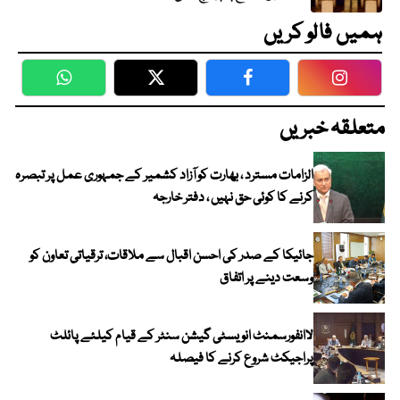
ہمیں فالو کریں
WhatsApp
Twitter
Facebook
Faceboo
متعلقہ خبریں
الزامات مسترد ، بھارت کو آزاد کشمیر کے جمہوری عمل پر تبصرہ
کرنے کا کوئی حق نہیں ، دفتر خارجہ
جائیکا کے صدر کی احسن اقبال سے ملاقات، ترقیاتی تعاون کو
وسعت دینے پر اتفاق
لاانفورسمنٹ انویسٹی گیشن سنٹر کے قیام کیلئے پائلٹ
پراجیکٹ شروع کرنے کا فیصلہ