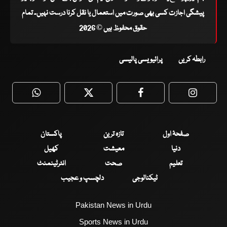
پیشگی اجازت کسی بھی صورت میں استعمال یا نقل کرنا درست نہیں۔ تمام
حقوق محفوظ ہیں © 2026
رابطہ کریں
پرائیویسی پالیسی
WhatsApp
Twitter
Facebook
Faceboo
صفحۂ اول
تازہ ترین
پاکستان
دنیا
معیشت
کھیل
تعلیم
صحت
انٹرٹینمنٹ
ٹیکنالوجی
دلچسپ و عجیب
Pakistan News in Urdu
Sports News in Urdu