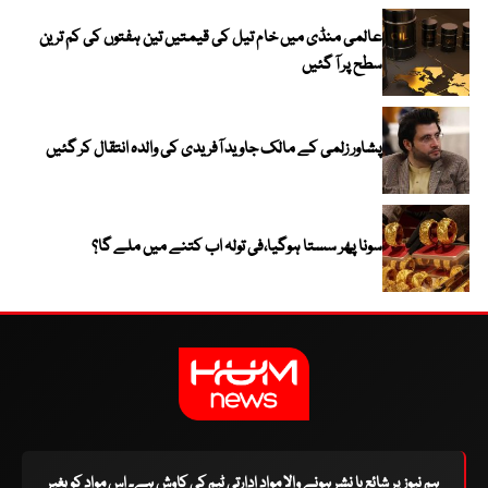
عالمی منڈی میں خام تیل کی قیمتیں تین ہفتوں کی کم ترین
سطح پر آ گئیں
پشاور زلمی کے مالک جاوید آفریدی کی والدہ انتقال کر گئیں
سونا پھر سستا ہوگیا،فی تولہ اب کتنے میں ملے گا؟
ہم نیوز پر شائع یا نشر ہونے والا مواد ادارتی ٹیم کی کاوش ہے۔ اس مواد کو بغیر