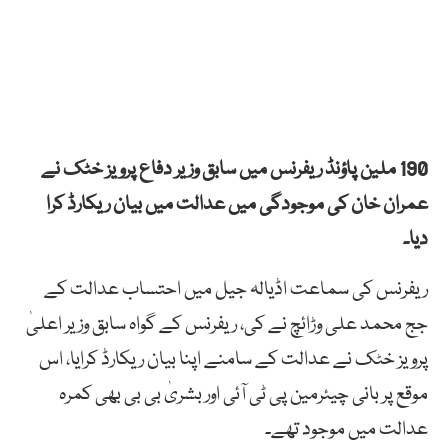
190 ملین پاؤنڈ ریفرنس میں سابق وزیر دفاع پرویز خٹک نے
عمران خان کی موجودگی میں عدالت میں بیان ریکارڈ کرا
دیا۔
ریفرنس کی سماعت اڈیالہ جیل میں احتساب عدالت کے
جج محمد علی وڑائچ نے کی، ریفرنس کے گواہ سابق وزیر اعلیٰ
پرویز خٹک نے عدالت کے سامنے اپنا بیان ریکارڈ کرایا، اس
موقع پر بانی چیئرمین پی ٹی آئی اور بشریٰ بی بی بھی کمرہ
عدالت میں موجود تھے۔