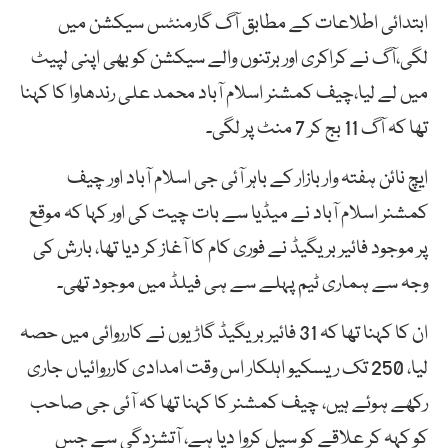
ابتدائی اطلاعات کے مطابق آگ گارمنٹس سیکشن میں
لگی،آگ نے کراکری اور برتنوں والے سیکشن کو بھی اپنی لپیٹ
میں لے لیا،چیف کمشنر اسلام آباد محمد علی رندھاوا کا کہنا
تھا کہ آگ 11 بج کر 7 منٹ پر لگی۔
ایچ نائن ہفتہ وار بازار کے باہر آئی جی اسلام آباد اور چیف
کمشنر اسلام آباد نے میڈیا سے بات چیت کی اور کہا کہ موقع
پر موجود فائیر بریگیڈ نے فوری کام کا آغاز کر دیا تھا، بارش کی
وجہ سے ہماری ٹیم پہلے سے ہی فیلڈ میں موجود تھی۔
ان کا کہنا تھا کہ 31 فائیر بریگیڈ گاڑیوں نے کارروائی میں حصہ
لیا، 250 تک ریسکیو اہلکار اس وقت امدادی کارروائیاں جاری
رکھے ہوئے ہیں، چیف کمشنر کا کہنا تھا کہ آئی جی صاحب
کو کہہ کر علاقے کو سیل کروا دیا ہے، آتشزدگی سے جس