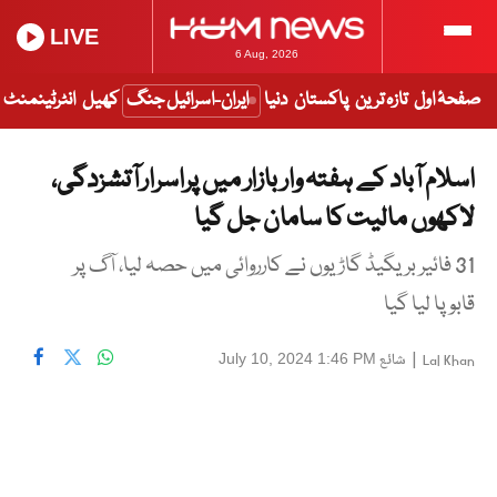
LIVE
6 Aug, 2026
صفحۂ اول
تازہ ترین
پاکستان
دنیا
ایران-اسرائیل جنگ
کھیل
انٹرٹینمنٹ
اسلام آباد کے ہفتہ وار بازار میں پراسرار آتشزدگی،
لاکھوں مالیت کا سامان جل گیا
31 فائیر بریگیڈ گاڑیوں نے کارروائی میں حصہ لیا، آگ پر
قابو پا لیا گیا
|
شائع
July 10, 2024 1:46 PM
Lal Khan