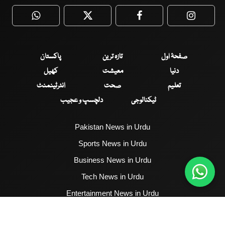
WhatsApp
Twitter
Facebook
Faceboo
صفحۂ اول
تازہ ترین
پاکستان
دنیا
معیشت
کھیل
تعلیم
صحت
انٹرٹینمنٹ
ٹیکنالوجی
دلچسپ و عجیب
Pakistan News in Urdu
Sports News in Urdu
Business News in Urdu
Tech News in Urdu
Entertainment News in Urdu
Health News in Urdu