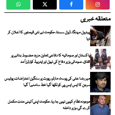
WhatsApp
Twitter
Facebook
Faceboo
متعلقہ خبریں
پیٹرول مہنگا، ڈیزل سستا، حکومت نے نئی قیمتوں کا اعلان کر
دیا
پاکستان اور صومالیہ کا دفاعی تعاون مزید مضبوط بنانے پر
اتفاق، صومالی وزیر دفاع کی نیول اور ایئرہیڈ کوارٹرز آمد
میر رضا علی کی پوسٹ مارٹم رپورٹ پر سنگین اعتراضات، پولیس
سرجن کا ایس ایس پی کو لکھا گیا خط سامنے آ گیا
موجودہ نظام کہیں نہیں جا رہا، حکومت اپنی آئینی مدت مکمل
کرے گی، وزیر داخلہ