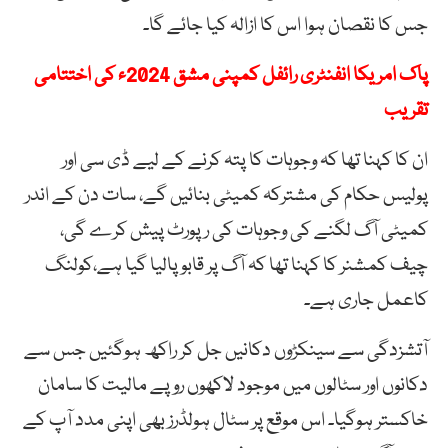
جس کا نقصان ہوا اس کا ازالہ کیا جائے گا۔
پاک امریکا انفنٹری رائفل کمپنی مشق 2024ء کی اختتامی
تقریب
ان کا کہنا تھا کہ وجوہات کا پتہ کرنے کے لیے ڈی سی اور
پولیس حکام کی مشترکہ کمیٹی بنائیں گے، سات دن کے اندر
کمیٹی آگ لگنے کی وجوہات کی رپورٹ پیش کرے گی،
چیف کمشنر کا کہنا تھا کہ آگ پر قابو پالیا گیا ہے،کولنگ
کاعمل جاری ہے۔
آتشزدگی سے سینکڑوں دکانیں جل کر راکھ ہوگئیں جس سے
دکانوں اور سٹالوں میں موجود لاکھوں روپے مالیت کا سامان
خاکستر ہوگیا۔ اس موقع پر سٹال ہولڈرز بھی اپنی مدد آپ کے