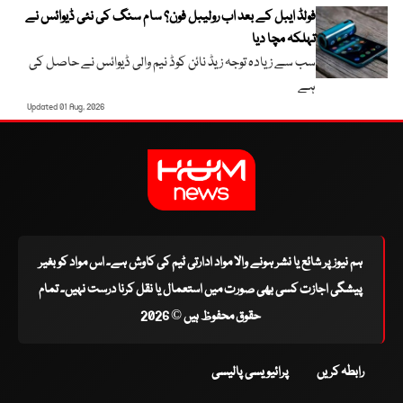
فولڈ ایبل کے بعد اب رولیبل فون؟ سام سنگ کی نئی ڈیوائس نے
تہلکہ مچا دیا
سب سے زیادہ توجہ زیڈ نائن کوڈ نیم والی ڈیوائس نے حاصل کی
ہے
Updated 01 Aug, 2026
ہم نیوز پر شائع یا نشر ہونے والا مواد ادارتی ٹیم کی کاوش ہے۔ اس مواد کو بغیر
پیشگی اجازت کسی بھی صورت میں استعمال یا نقل کرنا درست نہیں۔ تمام
حقوق محفوظ ہیں © 2026
رابطہ کریں
پرائیویسی پالیسی