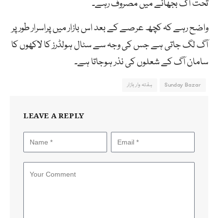
تحت آگ بجھانے میں مصروف رہے۔
واضح رہے کہ کچھ عرصے کے بعد اس بازار میں پراسرار طور پر
آگ لگ جاتی ہے جس کی وجہ سے سٹال ہولڈرز کا لاکھوں کا
سامان آگ کے شعلوں کی نذر ہوجاتا ہے۔
Sunday Bazar
ہفتہ وار بازار
LEAVE A REPLY