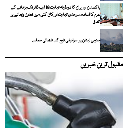
پاکستان اور ایران کا دوطرفہ تجارت 10 ارب ڈالر تک بڑھانے کے
عزم کا اعادہ، سرحدی تجارت اور کان کنی میں تعاون بڑھانے پر
اتفاق
جنوبی لبنان پر اسرائیلی فوج کے فضائی حملے
مقبول ترین خبریں