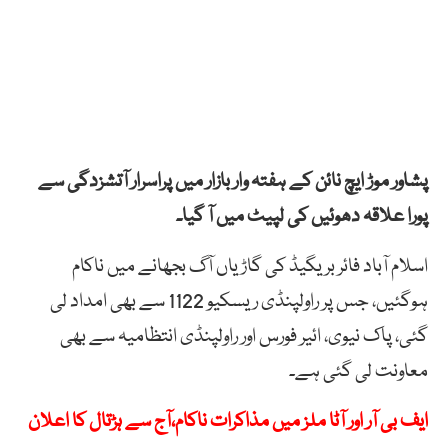
پشاور موڑ ایچ نائن کے ہفتہ وار بازار میں پراسرار آتشزدگی سے
پورا علاقہ دھوئیں کی لپیٹ میں آ گیا۔
اسلام آباد فائر بریگیڈ کی گاڑیاں آگ بجھانے میں ناکام
ہوگئیں، جس پر راولپنڈی ریسکیو 1122 سے بھی امداد لی
گئی، پاک نیوی، ائیر فورس اور راولپنڈی انتظامیہ سے بھی
معاونت لی گئی ہے۔
ایف بی آر اور آٹا ملز میں مذاکرات ناکام،آج سے ہڑتال کا اعلان