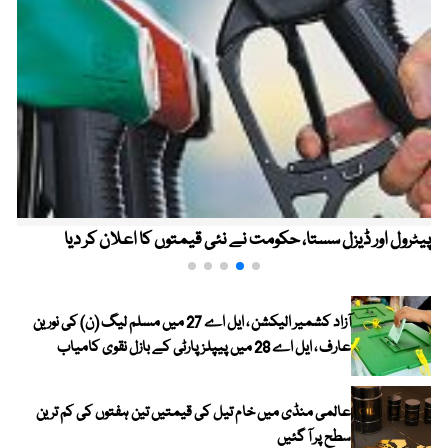
پیٹرول اور ڈیزل سستا، حکومت نے نئی قیمتوں کا اعلان کر دیا
آزاد کشمیر الیکشن ، ایل اے 27 میں مسلم لیگ (ن) کی نورین
عارف ، ایل اے 28 میں پیپلز پارٹی کے بازل نقوی کامیاب
عالمی منڈی میں خام تیل کی قیمتیں تین ہفتوں کی کم ترین
سطح پر آ گئیں