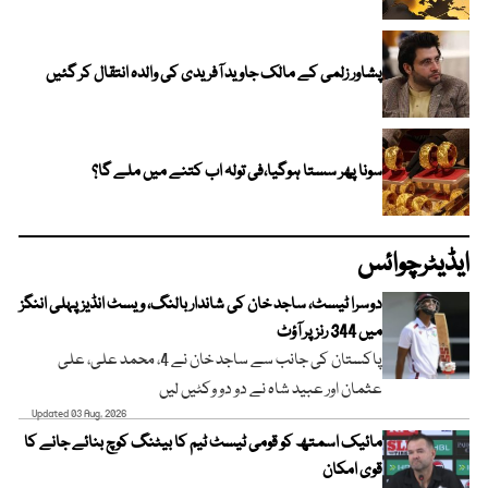
پشاور زلمی کے مالک جاوید آفریدی کی والدہ انتقال کر گئیں
سونا پھر سستا ہوگیا،فی تولہ اب کتنے میں ملے گا؟
ایڈیٹرچوائس
دوسرا ٹیسٹ، ساجد خان کی شاندار بالنگ، ویسٹ انڈیز پہلی اننگز
میں 344 رنز پر آؤٹ
پاکستان کی جانب سے ساجد خان نے 4، محمد علی، علی
عثمان اور عبید شاہ نے دو دو وکٹیں لیں
Updated 03 Aug, 2026
مائیک اسمتھ کو قومی ٹیسٹ ٹیم کا بیٹنگ کوچ بنائے جانے کا
قوی امکان