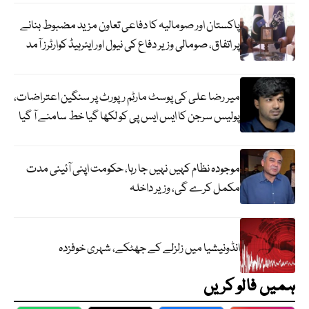
پاکستان اور صومالیہ کا دفاعی تعاون مزید مضبوط بنانے
پر اتفاق، صومالی وزیر دفاع کی نیول اور ایئرہیڈ کوارٹرز آمد
میر رضا علی کی پوسٹ مارٹم رپورٹ پر سنگین اعتراضات،
پولیس سرجن کا ایس ایس پی کو لکھا گیا خط سامنے آ گیا
موجودہ نظام کہیں نہیں جا رہا، حکومت اپنی آئینی مدت
مکمل کرے گی، وزیر داخلہ
انڈونیشیا میں زلزلے کے جھٹکے، شہری خوفزدہ
ہمیں فالو کریں