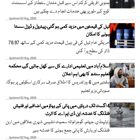
جنوبی افریقی کرکٹر اس سے قبل ملتان سلطانز کے اسسٹنٹ
کوچ کے طور پر بھی خدمات انجام دے چکے ہیں
Updated 03 Aug, 2026
تیل کی قیمتوں میں مزید کمی ہو گئی، پیٹرول و ڈیزل سستا
ہونے کا امکان
امریکی خام تیل کی فی بیرل قیمت مزید کمی کے ساتھ 78.97
ڈالر کی سطح پر آ گئی
Updated 03 Aug, 2026
اسلام آباد میں تعلیمی ادارے کل سے کھل جائیں گے، محکمہ
تعلیم سندھ کا بھی اہم اعلان
ہفتے میں 6 روز تدریس کا اطلاق صرف سرکاری اسکولوں پر ہوگا،
صوبائی وزیر تعلیم
Updated 02 Aug, 2026
4 اگست تک دریاؤں میں پانی کے بہاؤ میں اضافے اور فلیش
فلڈنگ کا خدشہ، این ڈی ایم اے کا الرٹ
راولپنڈی، جہلم، گوجرانوالہ سمیت نشیبی شہری علاقوں میں اربن
فلڈنگ اور بارش کا پانی جمع ہونے کا خدشہ ہے
Updated 02 Aug, 2026