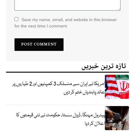
Save my name, email, and website in this browser
for the next time I comment.
تازہ ترین خبریں
امریکا نے ایران سے منسلک 3 کمپنیوں اور 2 طیاروں پر
عائد پابندیاں ختم کر دیں
پیٹرول مہنگا، ڈیزل سستا، حکومت نے نئی قیمتوں کا
اعلان کر دیا