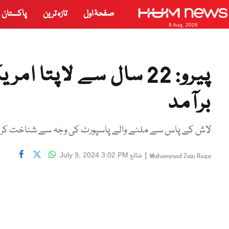
صفحۂ اول
تازہ ترین
پاکستان
8 Aug, 2026
پیرو: 22 سال سے لاپت
برآمد
لاش کے پاس سے ملنے والے پاسپورٹ کی وجہ سے شناخت کرن
|
شائع
July 9, 2024 3:02 PM
Muhammad Zain Raza