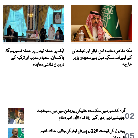
مکہ دفاعی معاہدہ امن، ترقی اور خوشحالی
ایک پر حملہ تینوں پر حملہ تصور ہو گا،
کے لیے اہم سنگِ میل ہے،سعودی وزیر
پاکستان ، سعودی عرب اور ترکیہ کے
خارجہ
درمیان دفاعی معاہدہ
آزاد کشمیر میں حکومت بنانیکی پوزیشن میں ہیں ، مینڈیٹ
3
02
چھیننے نہیں دیں گے ، رانا ثناء اللہ ، امیر مقام
پیٹرول کی قیمت 228 روپے فی لیٹر کی جائے، حافظ نعیم
6
05