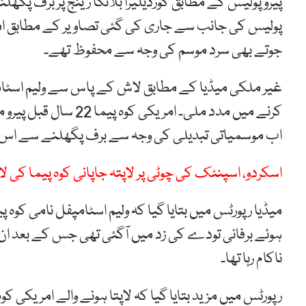
پیرو پولیس کے مطابق کورڈیلیرا بلانکا رینج پر برف پگھ
پولیس کی جانب سے جاری کی گئی تصاویر کے مطابق ام
جوتے بھی سرد موسم کی وجہ سے محفوظ تھے۔
غیر ملکی میڈیا کے مطابق لاش کے پاس سے ولیم اسٹ
کرنے میں مدد ملی۔ امری
اب موسمیاتی تبدیلی کی وجہ سے برف پگھلنے سے اس
اسکردو، اسپنٹک کی چوٹی پر لاپتہ جاپانی کوہ پیما کی 
ہوئے برفانی تودے کی زد میں آگئی تھی جس کے بعد ان 
ناکام رہا تھا۔