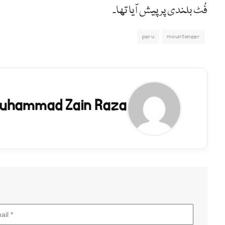
فُٹ بلندی پر پیش آیا تھا۔
peru
mountaneer
uhammad Zain Raza