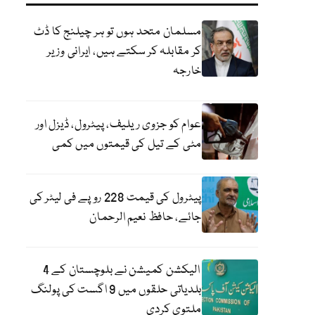
مسلمان متحد ہوں تو ہر چیلنج کا ڈٹ
کر مقابلہ کر سکتے ہیں، ایرانی وزیر
خارجہ
عوام کو جزوی ریلیف، پیٹرول، ڈیزل اور
مٹی کے تیل کی قیمتوں میں کمی
پیٹرول کی قیمت 228 روپے فی لیٹر کی
جائے، حافظ نعیم الرحمان
الیکشن کمیشن نے بلوچستان کے 4
بلدیاتی حلقوں میں 9 اگست کی پولنگ
ملتوی کردی