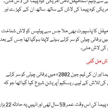
لنے سے ولیم اسٹامپفل نامی امریکی کوہ پیما کی لاش ملی۔
ریکی کوہ پیما کی لاش کے ساتھ ساتھ ان کے کپڑے اور
امپفل کا پاسپورٹ بھی ملا جس سے پولیس کو لاش شناخت
کی کوہ پیما 22 سال قبل پیرو میں برفانی چوٹی کو سر کرتے ہوئے لاپتا ہوگیا تھا جس کے بعد
 کی لاش ملی۔
لاش مل گئی
میڈیا رپورٹس میں بتایا گیا کہ ولیم اسٹامپفل نامی کوہ پیما اور ان کی ٹیم جون 2002ء میں برفانی چوٹی کو سر کرتے
کی تلاش کے لیے ریسکیو آپریشن شروع کیا گیا تھا جو کہ
رپورٹس میں مزید بتایا گیا کہ لاپتا ہونے والے امریکی کوہ پیما کی اس وقت عمر 59 سال تھی اور انہیں یہ حادثہ 22 