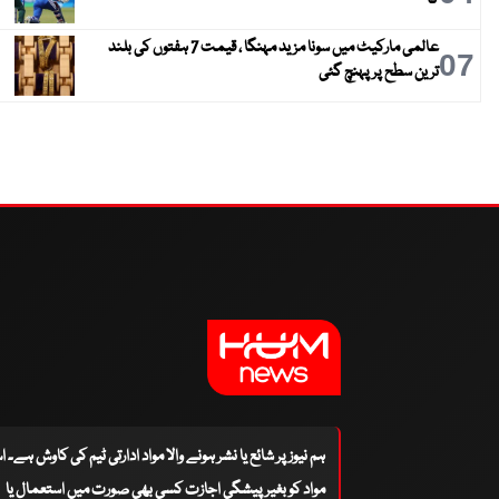
گا
عالمی مارکیٹ میں سونا مزید مہنگا ، قیمت 7 ہفتوں کی بلند
07
ترین سطح پر پہنچ گئی
ہم نیوز پر شائع یا نشر ہونے والا مواد ادارتی ٹیم کی کاوش ہے۔ 
مواد کو بغیر پیشگی اجازت کسی بھی صورت میں استعمال یا