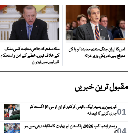
مکہ مشترکہ دفاعی معاہدہ کسی ملک
امریکا ایران جنگ بندی معاہدہ آج یا کل
کے خلاف نہیں، خطے کے امن و استحکام
متوقع ہے، امریکی وزیر خزانہ
کے لیے ہے، اردوان
مقبول ترین خبریں
کیریبین پریمیئر لیگ ، قومی کرکٹرز کو این او سی 19 اگست کو
01
جاری کرنے کا فیصلہ
ویمنز ایشیا کپ 2026، پاکستان اور بھارت کا مقابلہ دبئی میں ہو
04