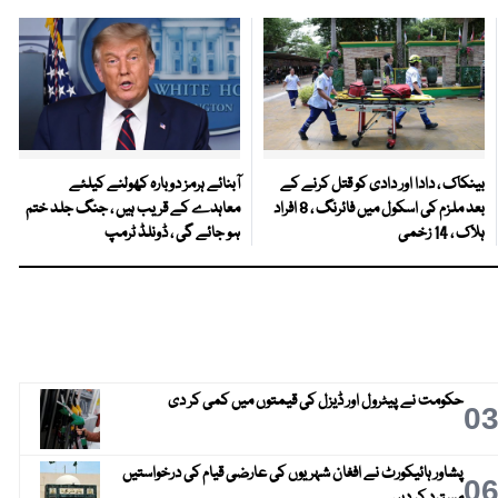
بینکاک ، دادا اور دادی کو قتل کرنے کے
آبنائے ہرمز دوبارہ کھولنے کیلئے
بعد ملزم کی اسکول میں فائرنگ ، 8 افراد
معاہدے کے قریب ہیں ، جنگ جلد ختم
ہلاک ، 14 زخمی
ہو جائے گی ، ڈونلڈ ٹرمپ
حکومت نے پیٹرول اور ڈیزل کی قیمتوں میں کمی کر دی
0
پشاور ہائیکورٹ نے افغان شہریوں کی عارضی قیام کی درخواستیں
0