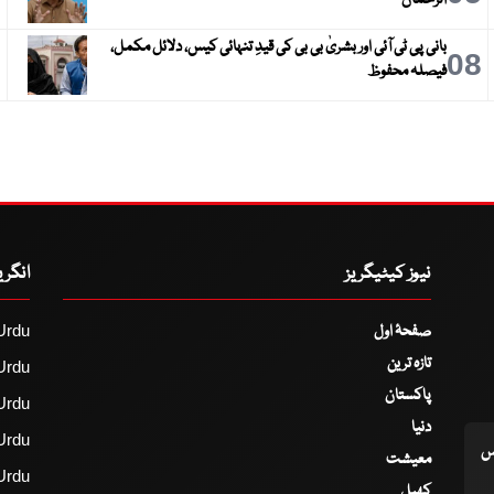
الرحمان
بانی پی ٹی آئی اور بشریٰ بی بی کی قیدِ تنہائی کیس، دلائل مکمل،
9
08
فیصلہ محفوظ
نیوز کیٹیگریز
انگر
صفحۂ اول
Urdu
تازہ ترین
Urdu
پاکستان
Urdu
دنیا
Urdu
اس
معیشت
Urdu
کھیل