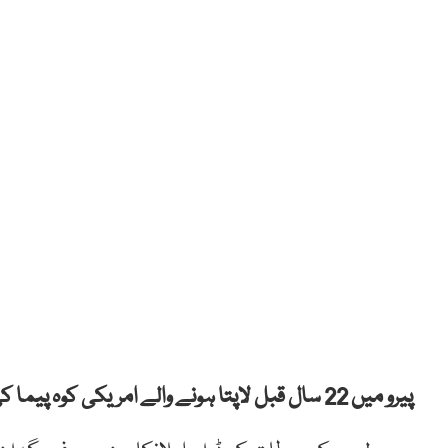
پیرو میں 22 سال قبل لاپتا ہونے والے امریکی کوہ پیما کی برف پگھلنے کے باعث جمی ہوئی لاش برآمد ہوئی ہے۔