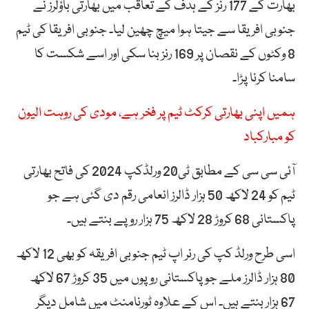
بھارت کے 177 رنز کے ہدف کے تعاقب میں بھارتی باؤلرز نے
جنوبی افریقا سے جیتا ہوا میچ چھین لیا۔ جنوبی افریقا کی ٹیم
8 وکٹوں کے نقصان پر 169 رنز بنا سکی اور اسے شکست کا
سامنا کرنا پڑا۔
ہمیں اپنی بھارتی کرکٹ ٹیم پر فخر ہے، مودی کی روہت الیون
کو مبارکباد
آئی سی سی کے مطابق ٹی20 ورلڈکپ 2024 کی فاتح بھارتی
ٹیم کو 24 لاکھ 50 ہزار ڈالرز انعامی رقم دی گئی ہے جو
پاکستانی 68 کروڑ 28 لاکھ 75 ہزار روپے بنتے ہیں۔
اسی طرح ورلڈ کپ کی رنر اپ ٹیم جنوبی افریقہ کو بھی 12 لاکھ
80 ہزار ڈالرز ملے جو پاکستانی روپوں میں 35 کروڑ 67 لاکھ
67 ہزار بنتے ہیں۔ اس کے علاوہ ٹورنامنٹ میں شامل دیگر