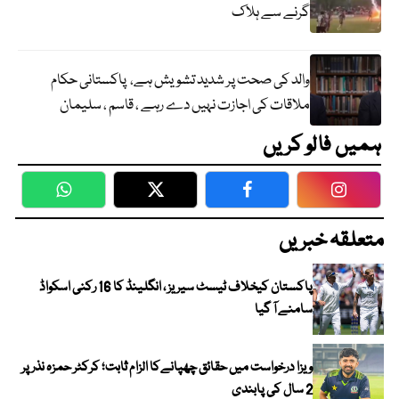
گرنے سے ہلاک
والد کی صحت پر شدید تشویش ہے، پاکستانی حکام
ملاقات کی اجازت نہیں دے رہے ، قاسم ، سلیمان
ہمیں فالو کریں
WhatsApp
Twitter
Facebook
Faceboo
متعلقہ خبریں
پاکستان کیخلاف ٹیسٹ سیریز ، انگلینڈ کا 16 رکنی اسکواڈ
سامنے آ گیا
ویزا درخواست میں حقائق چھپانےکا الزام ثابت؛ کرکٹر حمزہ نذر پر
2 سال کی پابندی