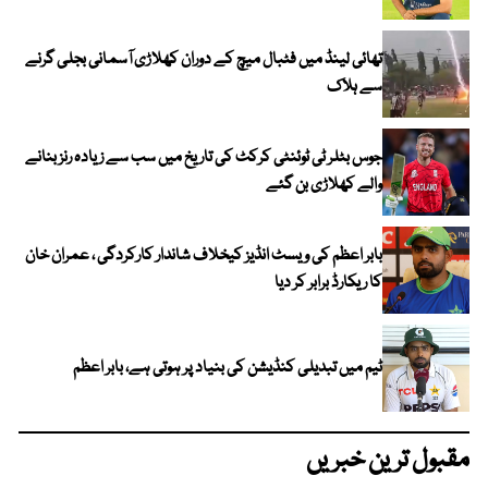
تھائی لینڈ میں فٹبال میچ کے دوران کھلاڑی آسمانی بجلی گرنے
سے ہلاک
جوس بٹلر ٹی ٹوئنٹی کرکٹ کی تاریخ میں سب سے زیادہ رنز بنانے
والے کھلاڑی بن گئے
بابر اعظم کی ویسٹ انڈیز کیخلاف شاندار کارکردگی ، عمران خان
کا ریکارڈ برابر کر دیا
ٹیم میں تبدیلی کنڈیشن کی بنیاد پر ہوتی ہے، بابر اعظم
مقبول ترین خبریں