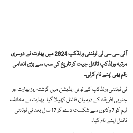
آئی سی سی ٹی ٹوئنٹی ورلڈکپ 2024 میں بھارت نے دوسری
مرتبہ ورلڈکپ ٹائٹل جیت کر تاریخ کی سب سے بڑی انعامی
رقم بھی اپنے نام کرلی۔
ٹی ٹوئنٹی ورلڈکپ کے نویں ایڈیشن میں گزشتہ روز بھارت اور
جنوبی افریقہ کے درمیان فائنل کھیلا گیا۔ بھارت نے مخالف
ٹیم کو 7 وکٹوں سے شکست دے کر 17 سال بعد ٹی ٹوئنٹی
ٹائٹل اپنے نام کیا۔