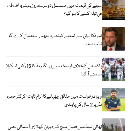
سونے کی قیمت میں مسلسل دوسرے روز ہوشربا اضافہ ،
فی تولہ کتنے کا ہو گیا؟
امریکا ایران سے نمٹنے کیلئے ہر ہتھیار استعمال کرے گا،
نائب صدر
پاکستان کیخلاف ٹیسٹ سیریز ، انگلینڈ کا 16 رکنی اسکواڈ
سامنے آ گیا
ویزا درخواست میں حقائق چھپانےکا الزام ثابت؛ کرکٹر حمزہ
نذر پر 2 سال کی پابندی
تھائی لینڈ میں فٹبال میچ کے دوران کھلاڑی آسمانی بجلی