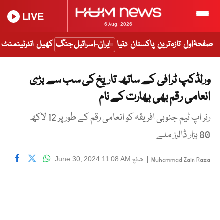
LIVE
6 Aug, 2026
صفحۂ اول
تازہ ترین
پاکستان
دنیا
ایران-اسرائیل جنگ
کھیل
انٹرٹینمنٹ
ورلڈکپ ٹرافی کے ساتھ تاریخ کی سب سے بڑی
انعامی رقم بھی بھارت کے نام
رنر اپ ٹیم جنوبی افریقہ کو انعامی رقم کے طور پر 12 لاکھ
80 ہزار ڈالرز ملے
|
شائع
June 30, 2024 11:08 AM
Muhammad Zain Raza