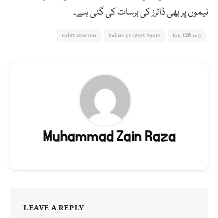
ٹیموں پر بھی ڈالرز کی برسات کی گئی ہے۔
rohit sharma
Indian cricket team
icc t20 wc
Muhammad Zain Raza
LEAVE A REPLY