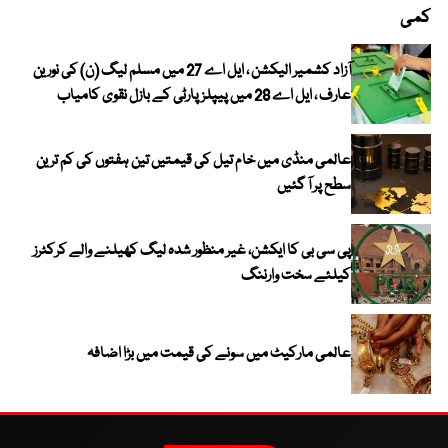
کمی
آزاد کشمیر الیکشن ، ایل اے 27 میں مسلم لیگ (ن) کی نورین
عارف ، ایل اے 28 میں پیپلز پارٹی کے بازل نقوی کامیاب
عالمی منڈی میں خام تیل کی قیمتیں تین ہفتوں کی کم ترین
سطح پر آ گئیں
پی سی بی کا ایکشن، غیر منظور شدہ لیگ کھیلنے والے کرکٹرز
کیلئے سخت وارننگ
عالمی مارکیٹ میں سونے کی قیمت میں بڑا اضافہ