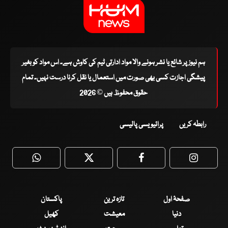
ہم نیوز پر شائع یا نشر ہونے والا مواد ادارتی ٹیم کی کاوش ہے۔ اس مواد کو بغیر
پیشگی اجازت کسی بھی صورت میں استعمال یا نقل کرنا درست نہیں۔ تمام
حقوق محفوظ ہیں © 2026
رابطہ کریں
پرائیویسی پالیسی
WhatsApp
Twitter
Facebook
Faceboo
صفحۂ اول
تازہ ترین
پاکستان
دنیا
معیشت
کھیل