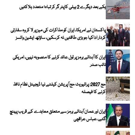
یکے بعد دیگرے 2 ہیلی کاپٹر گر کر تباہ؛ متعدد ہلاکتیں
پاکستان نے امریکا، ایران کو مذاکرات کی میز پر لا کر وہ سفارتی
کردار اداکیا جو بڑی طاقتیں نہ کرسکیں، ساؤتھ ایشین وائسز
ایران کا آبنائے ہرمز پر ٹول عائد کرنے کا منصوبہ نہیں، امریکی
نائب صدر
حج 2027: پرائیویٹ حج آپریشن کیلئے نیا ڈیجیٹل نظام نافذ
کرنے کا فیصلہ
ایران اور عمان آبنائے ہرمز سے متعلق معاہدے کے قریب پہنچ
گئے، عباس عراقچی