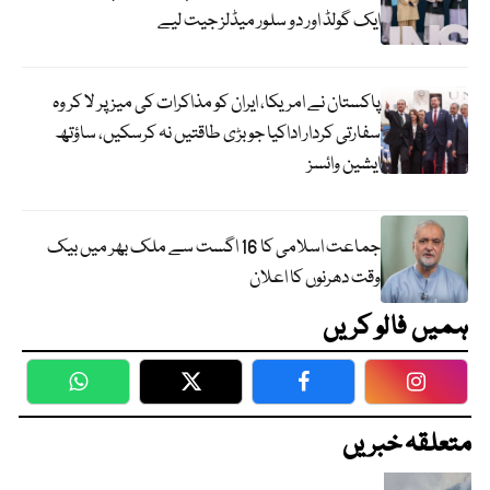
ایک گولڈ اور دو سلور میڈلز جیت لیے
پاکستان نے امریکا، ایران کو مذاکرات کی میز پر لا کر وہ
سفارتی کردار اداکیا جو بڑی طاقتیں نہ کرسکیں، ساؤتھ
ایشین وائسز
جماعت اسلامی کا 16 اگست سے ملک بھر میں بیک
وقت دھرنوں کا اعلان
ہمیں فالو کریں
WhatsApp
Twitter
Facebook
Faceboo
متعلقہ خبریں