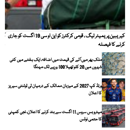
کیریبین پریمیئر لیگ ، قومی کرکٹرز کو این او سی 19 اگست کو جاری
آز
کرنے کا فیصلہ
چھی
ملک بھر میں آٹے کی قیمت میں اضافہ، ایک ہفتے میں کئی
شہروں میں 20 کلو تھیلا 100 روپے تک مہنگا
ورلڈ کپ 2027 کے میزبان ممالک کے درمیان ٹی ٹوئنٹی سیریز
کا اعلان
میٹرو بس سروس 11 اگست سے بند کرنے کا اعلان، نجی کمپنی
کا حتمی نوٹس