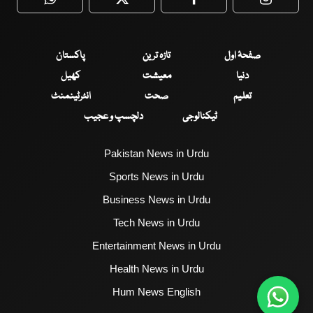
WhatsApp
Twitter
Facebook
Faceboo
صفحۂ اول
تازہ ترین
پاکستان
دنیا
معیشت
کھیل
تعلیم
صحت
انٹرٹینمنٹ
ٹیکنالوجی
دلچسپ و عجیب
Pakistan News in Urdu
Sports News in Urdu
Business News in Urdu
Tech News in Urdu
Entertainment News in Urdu
Health News in Urdu
Hum News English