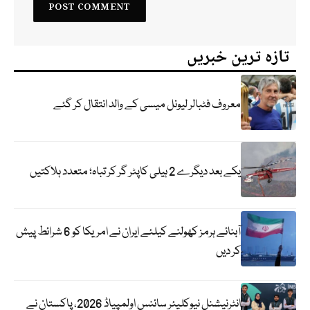
تازہ ترین خبریں
معروف فٹبالر لیونل میسی کے والد انتقال کر گئے
یکے بعد دیگرے 2 ہیلی کاپٹر گر کر تباہ؛ متعدد ہلاکتیں
آبنائے ہرمز کھولنے کیلئے ایران نے امریکا کو 6 شرائط پیش
کر دیں
انٹرنیشنل نیوکلیئر سائنس اولمپیاڈ 2026، پاکستان نے