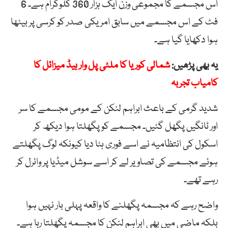
اس مجسمے کا مجموعی وزن ایک ہزار 360 کلوگرام ہے۔ 6
فٹ کے اس مجسمے میں سابق امریکی صدر کو کرسی پر بیٹھا
ہوا دکھایا گیا ہے۔
یہ بھی پڑھیں:
شمالی کوریا کا ملٹی پل وار ہیڈ میزائل کا
کامیاب تجربہ
شدید گرمی کے باعث ابراہم لنکن کے مومی مجسمے کا سر
اور ٹانگیں پگھل گئیں۔ مجسمے کو پگھلتا ہوا دیکھ کر
اسکول کی انتظامیہ نے اسے فوری ہٹا دیا کیونکہ لوگ پگھلتے
ہوئے مجسمے کی تصاویر لے کر اسے سوشل میڈیا پر وائرل کر
رہے تھے۔
واضح رہے کہ مجسمہ پگھلنے کا واقعہ پہلی بار نہیں ہوا
بلکہ ماضی میں بھی ابراہم لنکن کا مجسمہ پگھلتا رہا ہے۔