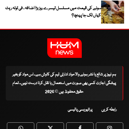
سونے کی قیمت میں مسلسل تیسرے روز بڑا اضافہ ، فی تولہ ریٹ
کہاں تک جا پہنچا؟
ہم نیوز پر شائع یا نشر ہونے والا مواد ادارتی ٹیم کی کاوش ہے۔ اس مواد کو بغیر
پیشگی اجازت کسی بھی صورت میں استعمال یا نقل کرنا درست نہیں۔ تمام
حقوق محفوظ ہیں © 2026
رابطہ کریں
پرائیویسی پالیسی