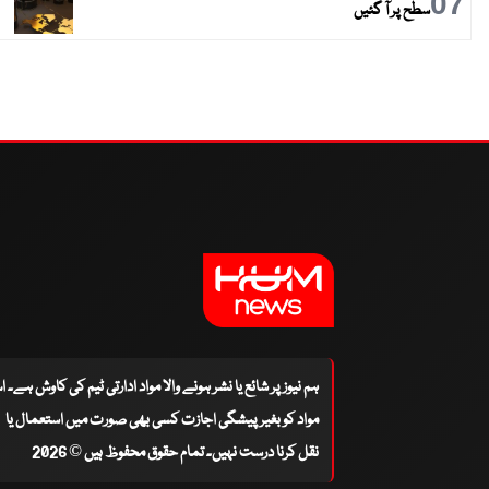
07
سطح پر آ گئیں
ہم نیوز پر شائع یا نشر ہونے والا مواد ادارتی ٹیم کی کاوش ہے۔ 
مواد کو بغیر پیشگی اجازت کسی بھی صورت میں استعمال یا
نقل کرنا درست نہیں۔ تمام حقوق محفوظ ہیں © 2026