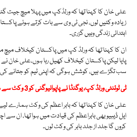
علی خان کا کہنا تھا کہ ورلڈکپ میں پہلا میچ جیت گ
زیادہ وکٹیں لوں، نجی ٹی وی سے بات کرتے ہوئے پاکستانی 
ابتدائی زندگی وہیں گزری۔
ان کا کہنا تھا کہ ورلڈ کپ میں پاکستان کیخلاف میچ م
پایا لیکن پاکستان کیخلاف کھیل رہا ہوں،علی خان نے کہا
سب تگڑے ہیں، کوشش ہوگی کہ اپنی ٹیم کو جتانے کی
ٹی ٹوئنٹی ورلڈ کپ، یوگنڈا نے پاپوانیوگنی کو 3 وکٹ سے شکست دیدی
علی خان کا کہنا تھا کہ بابر اعظم کی وکٹ ہمارے لیے
ایل ڈیبیو بھی بابراعظم کی قیادت میں ہوا تھا، ان سے 
کروں گا جلد از جلد بابر کی وکٹ لوں۔