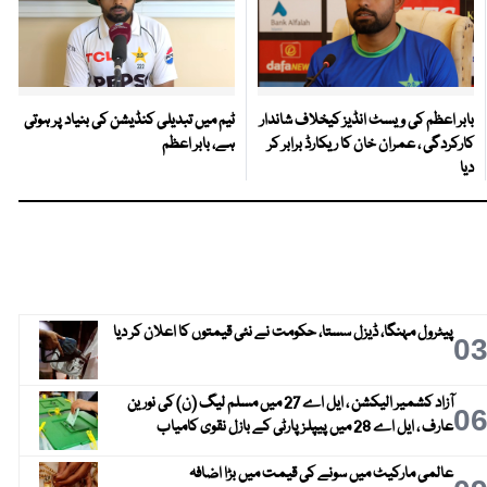
بابر اعظم کی ویسٹ انڈیز کیخلاف شاندار
ٹیم میں تبدیلی کنڈیشن کی بنیاد پر ہوتی
کارکردگی ، عمران خان کا ریکارڈ برابر کر
ہے، بابر اعظم
دیا
پیٹرول مہنگا، ڈیزل سستا، حکومت نے نئی قیمتوں کا اعلان کر دیا
0
آزاد کشمیر الیکشن ، ایل اے 27 میں مسلم لیگ (ن) کی نورین
0
عارف ، ایل اے 28 میں پیپلز پارٹی کے بازل نقوی کامیاب
عالمی مارکیٹ میں سونے کی قیمت میں بڑا اضافہ