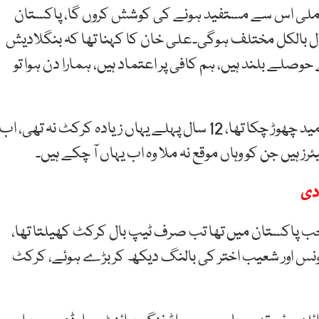
مات ملی اس سے مستفید ہونے کی کوشش کروں گا، پاکستان
تحال بالکل مختلف ہوگی۔علی خان کا کہنا تھا کہ بنگلادیش
لے بلند ہیں، ہم کافی پر اعتماد ہیں، ہمارا دن ہوا تو
ان کا کہنا تھا کہ جب امریکا آیا تھا کرکٹ کھیلنے کی امید چھوڑ چکا تھا، 12 سال پہلے یہاں زیادہ کرکٹ نہ تھی، اب
ہیں جن کو وہاں موقع نہ ملا وہ اب یہاں آ چکے ہیں۔
دی
جب پاکستان میں تھا تب صرف ٹیپ بال کرکٹ کھیلتا تھا،
ار یونس اور شعیب اختر کی بالنگ دیکھ کر بڑے ہوئے، کرکٹ