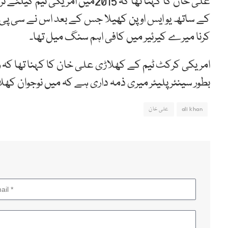
علی خان کا کہنا تھا کہ 2015میں ا
کے ساتھ یو ایس اوپن کھیلا جس کے بعد اس نے سی پی ایل
کرنا میرے کیرئیر میں کافی اہم سنگ میل تھا۔
امریکی کرکٹ ٹیم کے کھلاڑی علی خان کا کہنا تھا کہ و
بطور سینئر پلیئر میری ذمہ داری ہے کہ میں نوجوان کھل
ali khan
علی خان