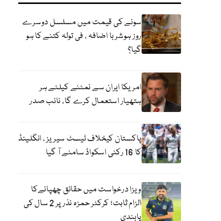
سونے کی قیمت میں مسلسل دوسرے
روز ہوشربا اضافہ ، فی تولہ کتنے کا ہو
گیا؟
امریکا ایران سے نمٹنے کیلئے ہر
ہتھیار استعمال کرے گا، نائب صدر
پاکستان کیخلاف ٹیسٹ سیریز ، انگلینڈ
کا 16 رکنی اسکواڈ سامنے آ گیا
ویزا درخواست میں حقائق چھپانےکا
الزام ثابت؛ کرکٹر حمزہ نذر پر 2 سال کی
پابندی