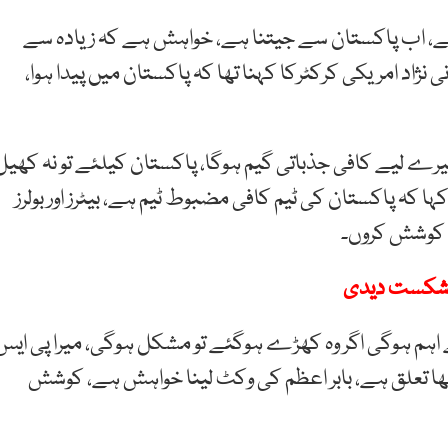
ئے، اب پاکستان سے جیتنا ہے، خواہش ہے کہ زیادہ سے
نژاد امریکی کرکٹرکا کہنا تھا کہ پاکستان میں پیدا ہوا،
یرے لیے کافی جذباتی گیم ہوگا، پاکستان کیلئے تو نہ کھیل
 کہ پاکستان کی ٹیم کافی مضبوط ٹیم ہے، بیٹرز اور بولرز
 کوشش کروں۔
 اہم ہوگی اگر وہ کھڑے ہوگئے تو مشکل ہوگی، میرا پی ایس
اچھا تعلق ہے، بابر اعظم کی وکٹ لینا خواہش ہے، کوشش