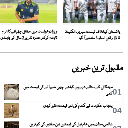
ویزا درخواست میں حقائق چھپانےکا الزام
پاکستان کیخلاف ٹیسٹ سیریز ، انگلینڈ
ثابت؛ کرکٹر حمزہ نذر پر 2 سال کی پابندی
کا 16 رکنی اسکواڈ سامنے آ گیا
مقبول ترین خبریں
مہنگائی کے ستائے شہریوں کیلئے اچھی خبر، آٹے کی قیمت میں
01
کمی
پنجاب حکومت نے گندم کی نئی قیمت مقرر کردی
04
عالمی منڈی میں خام تیل کی قیمتیں تین ہفتوں کی کم ترین