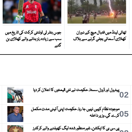
تھائی لینڈ میں فٹبال میچ کے دوران
جوس بٹلر ٹی ٹوئنٹی کرکٹ کی تاریخ میں
کھلاڑی آسمانی بجلی گرنے سے ہلاک
سب سے زیادہ رنز بنانے والے کھلاڑی بن
گئے
پیٹرول اور ڈیزل سستا، حکومت نے نئی قیمتوں کا اعلان کر دیا
3
02
موجودہ نظام کہیں نہیں جا رہا، حکومت اپنی آئینی مدت مکمل
6
05
کرے گی، وزیر داخلہ
پی سی بی کا ایکشن، غیر منظور شدہ لیگ کھیلنے والے کرکٹرز