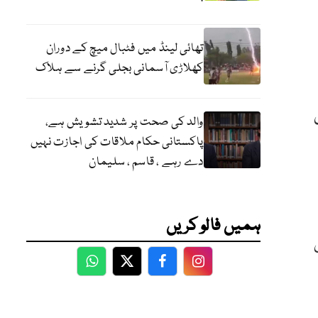
تھائی لینڈ میں فٹبال میچ کے دوران
کھلاڑی آسمانی بجلی گرنے سے ہلاک
والد کی صحت پر شدید تشویش ہے،
پاکستانی حکام ملاقات کی اجازت نہیں
دے رہے ، قاسم ، سلیمان
ہمیں فالو کریں
WhatsApp
Twitter
Facebook
Facebook