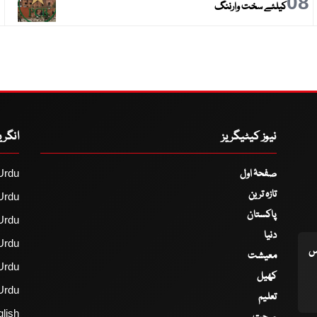
9
08
کیلئے سخت وارننگ
نیوز کیٹیگریز
انگر
صفحۂ اول
Urdu
تازہ ترین
Urdu
پاکستان
Urdu
دنیا
Urdu
اس
معیشت
Urdu
کھیل
Urdu
تعلیم
lish