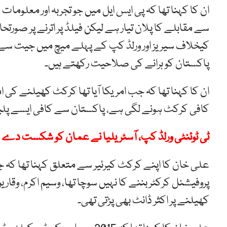
ان کا کہنا تھا کہ پی ایس ایل میں جو تجربہ اور معلو
سے مقابلے کا پلان تیار ہے لیکن فیلڈ پر اترنے پر صور
کیخلاف سیریز اور ورلڈ کپ کے پہلے میچ میں جیت سے حوص
پاکستان کو ہرانے کی صلاحیت رکھتے ہیں۔
کافی کرکٹ ہونے لگی ہے، پاکستان سے کافی ایسے پلیئرز 
ٹی ٹوئنٹی ورلڈ کپ، آسٹریلیا نے عمان کو شکست دے 
علی خان کا اپنے کرکٹ کیرئیر سے متعلق کہنا تھا کہ 
پروفیشنل کرکٹر بننے کا نہیں سوچا تھا، وسیم اکرم، وق
کھیلنے پر اکثر ڈانٹ بھی پڑتی تھی۔