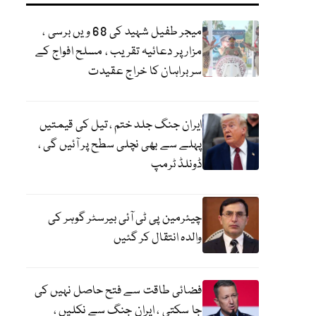
میجر طفیل شہید کی 68 ویں برسی ،
مزار پر دعائیہ تقریب ، مسلح افواج کے
سربراہان کا خراج عقیدت
ایران جنگ جلد ختم ، تیل کی قیمتیں
پہلے سے بھی نچلی سطح پر آئیں گی ،
ڈونلڈ ٹرمپ
چیئرمین پی ٹی آئی بیرسٹر گوہر کی
والدہ انتقال کر گئیں
فضائی طاقت سے فتح حاصل نہیں کی
جا سکتی ، ایران جنگ سے نکلیں ،