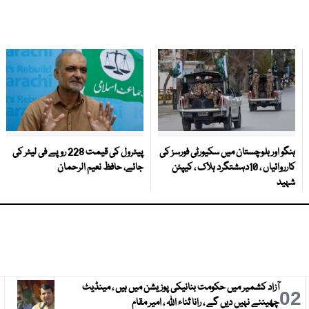
ہنگو اور بلوچستان میں سکیورٹی فورسز کی
پیٹرول کی قیمت 228 روپے فی لیٹر کی
کارروائیاں ، 10دہشتگرد ہلاک ، کیپٹن
جائے، حافظ نعیم الرحمان
شہید
آزاد کشمیر میں حکومت بنانیکی پوزیشن میں ہیں ، مینڈیٹ
3
02
چھیننے نہیں دیں گے ، رانا ثناء اللہ ، امیر مقام