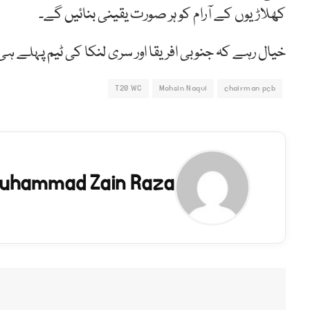
کھلاڑیوں کے آرام کو ہر صورت یقینی بنائیں گے۔
خیال رہے کہ جنوبی افریقا اور سری لنکا کی ٹیم پہلے ہ
T20 WC
Mohsin Naqvi
chairman pcb
uhammad Zain Raza