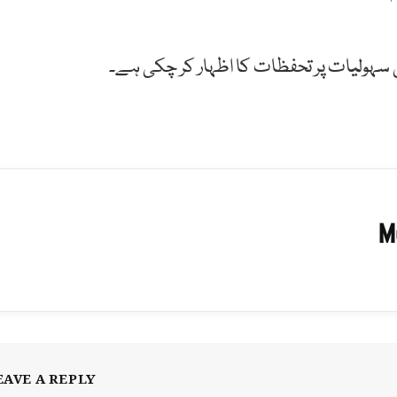
ی سہولیات پر تحفظات کا اظہار کر چکی ہے۔
M
EAVE A REPLY