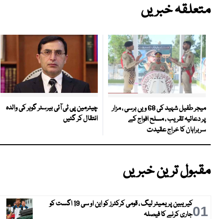
متعلقہ خبریں
چیئرمین پی ٹی آئی بیرسٹر گوہر کی والدہ
میجر طفیل شہید کی 68 ویں برسی ، مزار
انتقال کر گئیں
پر دعائیہ تقریب ، مسلح افواج کے
سربراہان کا خراج عقیدت
مقبول ترین خبریں
کیریبین پریمیئر لیگ ، قومی کرکٹرز کو این او سی 19 اگست کو
01
جاری کرنے کا فیصلہ