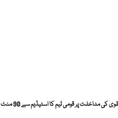
چیئرمین پاکستان کرکٹ بورڈ (پی سی بی) محسن نقوی کی مداخلت پر قومی ٹیم کا اسٹیڈیم سے 90 منٹ