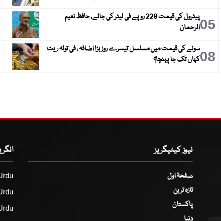
پیٹرول کی قیمت 228 روپے فی لیٹر کی جائے، حافظ نعیم
6
05
الرحمان
سونے کی قیمت میں مسلسل تیسرے روز بڑا اضافہ ، فی تولہ ریٹ
9
08
کہاں تک جا پہنچا؟
نیوز کیٹیگریز
انگر
صفحۂ اول
Urdu
تازہ ترین
Urdu
پاکستان
Urdu
دنیا