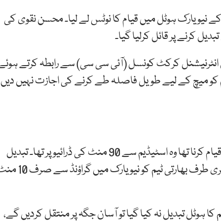
ے نیو یارک ہوٹل میں قیام کا نوٹس لے لیا۔ محسن نقوی کی
دیل کرنے پر قائل کرلیا گیا۔
 انٹرنیشنل کرکٹ کونسل (آئی سی سی) سے رابطہ کرتے ہوئے
 ٹیم کو میچ کے لیے طویل فاصلہ طے کرنے کی اجازت نہیں دیں
پی سی بی کے مطابق پہلے جس ہوٹل میں قومی ٹیم نے قیام کرنا تھا وہ اسٹیڈیم سے 90 منٹ کی ڈرائیو پر تھا۔ تبدیل
شدہ ہوٹل اب اسٹیڈیم سے 5 منٹ کی ڈرائیو پر ہے۔ دوسری طرف بھارتی ٹیم کو نیو یارک میں گراؤنڈ
م کا ہوٹل تبدیل نہ کیا گیا تو آسان جگہ پر منتقل کردیں گے،