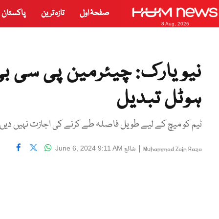
صفحۂ اول
تازہ ترین
پاکستان
8 Aug, 2026
نیو یارک: چیئرمین پی سی ب
ہوٹل تبدیل
ٹیم کو میچ کے لیے طویل فاصلہ طے کرنے کی اجازت نہیں دیں
|
شائع
June 6, 2024 9:11 AM
Muhammad Zain Raza