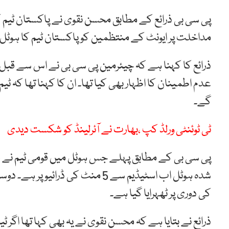
پی سی بی ذرائع کے مطابق محسن نقوی نے پاکستان ٹیم ک
مداخلت پر ایونٹ کے منتظمین کو پاکستان ٹیم کا ہوٹل تب
ذرائع کا کہنا ہے کہ چیئرمین پی سی بی نے اس سے قبل
عدم اطمینان کا اظہار بھی کیا تھا۔ ان کا کہنا تھا کہ
گے۔
ٹی ٹوئنٹی ورلڈ کپ ،بھارت نے آئرلینڈ کو شکست دیدی
کی دوری پر ٹھہرایا گیا ہے۔
ذرائع نے بتایا ہے کہ محسن نقوی نے یہ بھی کہا تھا اگر ٹی