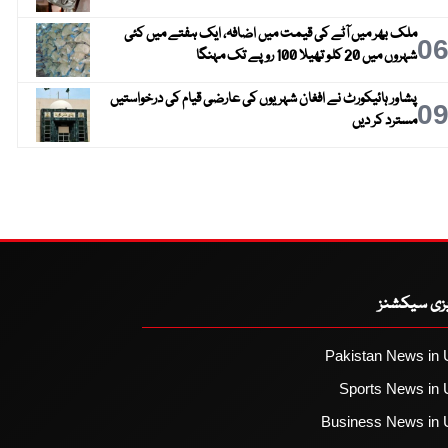
ملک بھر میں آٹے کی قیمت میں اضافہ، ایک ہفتے میں کئی
0
شہروں میں 20 کلو تھیلا 100 روپے تک مہنگا
پشاور ہائیکورٹ نے افغان شہریوں کی عارضی قیام کی درخواستیں
0
مسترد کر دیں
یزی سیکشنز
Pakistan News in 
Sports News in 
Business News in 