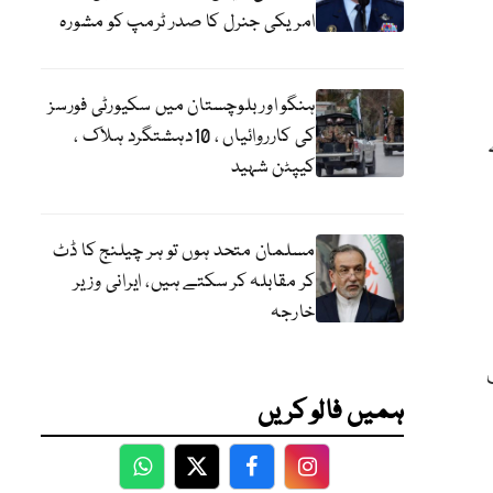
امریکی جنرل کا صدر ٹرمپ کو مشورہ
ہنگو اور بلوچستان میں سکیورٹی فورسز
کی کارروائیاں ، 10دہشتگرد ہلاک ،
کیپٹن شہید
مسلمان متحد ہوں تو ہر چیلنج کا ڈٹ
کر مقابلہ کر سکتے ہیں، ایرانی وزیر
خارجہ
 سے صرف 10 منٹ
ہمیں فالو کریں
WhatsApp
Twitter
Facebook
Facebook