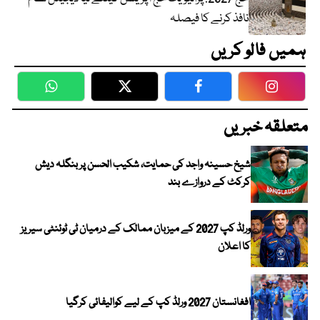
نافذ کرنے کا فیصلہ
ہمیں فالو کریں
WhatsApp
Twitter
Facebook
Faceboo
متعلقہ خبریں
شیخ حسینہ واجد کی حمایت، شکیب الحسن پر بنگلہ دیش
کرکٹ کے دروازے بند
ورلڈ کپ 2027 کے میزبان ممالک کے درمیان ٹی ٹوئنٹی سیریز
کا اعلان
افغانستان 2027 ورلڈ کپ کے لیے کوالیفائی کرگیا