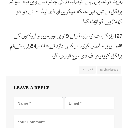
رنز بنا کر نمایاں رہے، نیدرلینڈز کی جانب سے وین بیک اور ٹم
پرنگل نے تین، تین جبکہ میکرین اور ڈی لیڈے نے دو، دو
کھلاڑیوں کو آؤٹ کیا۔
107 رنز کا ہدف نیدرلینڈز نے 19ویں اوور میں چار وکٹوں کے
نقصان پر حاصل کرلیا، میکس داؤد نے شاندار54رنز بنائے،ٹم
پرنگل کو پلیئر آف دی میچ قرار دیا گیا۔
netherlands
نیدر لینڈز
LEAVE A REPLY