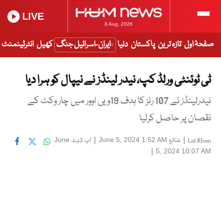
LIVE
8 Aug, 2026
صفحۂ اول
تازہ ترین
پاکستان
دنیا
ایران-اسرائیل جنگ
کھیل
انٹرٹینمنٹ
ٹی ٹوئنٹی ورلڈ کپ، نیدر لینڈز نے نیپال کو ہرا دیا
نیدرلینڈز نے 107 رنز کا ہدف 19ویں اوور میں چار وکٹ کے
نقصان پر حاصل کرلیا
|
شائع
|
اپ ڈیٹ
June
June 5, 2024 1:52 AM
Lal Khan
|
5, 2024 10:07 AM