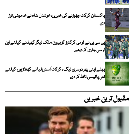
پاکستان کرکٹ چھوڑنے کی خبریں، خوشدل شاہ نے خاموشی توڑ
دی
پی سی بی نے قومی کرکٹرز کو بیرون ملک لیگز کھیلنے کیلئے این
او سی جاری کر دیئے
پہلے اپنی پھر دوسری لیگ ، کرکٹ آسٹریلیا نے کھلاڑیوں کیلئے
نئی پالیسی نافذ کر دی
مقبول ترین خبریں