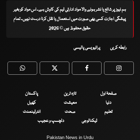
ہم نیوز پر شائع یا نشر ہونے والا مواد ادارتی ٹیم کی کاوش ہے۔ اس مواد کو بغیر
پیشگی اجازت کسی بھی صورت میں استعمال یا نقل کرنا درست نہیں۔ تمام
حقوق محفوظ ہیں © 2026
رابطہ کریں
پرائیویسی پالیسی
WhatsApp
Twitter
Facebook
Faceboo
صفحۂ اول
تازہ ترین
پاکستان
دنیا
معیشت
کھیل
تعلیم
صحت
انٹرٹینمنٹ
ٹیکنالوجی
دلچسپ و عجیب
Pakistan News in Urdu