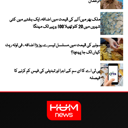
الرحمان
ملک بھر میں آٹے کی قیمت میں اضافہ، ایک ہفتے میں کئی
شہروں میں 20 کلو تھیلا 100 روپے تک مہنگا
سونے کی قیمت میں مسلسل تیسرے روز بڑا اضافہ ، فی تولہ ریٹ
کہاں تک جا پہنچا؟
پی ٹی اے کا ای سم کے اجرا اور تبدیلی کی فیس کم کرنے کا
فیصلہ