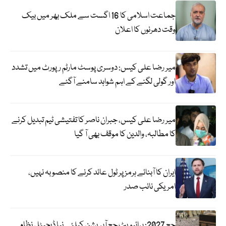
جماعت اسلامی کا 16 اگست سے ملک بھر میں بیک
وقت دھرنوں کا اعلان
میر رضا علی کیس: دوسری پوسٹ مارٹم رپورٹ میں تشدد
اور گولی لگنے کے اہم شواہد سامنے آگئے
میر رضا علی کیس، جبران ناصر کا تفتیشی ٹیم تبدیل کرنے
کا مطالبہ، والدین کا موقف بھی آ گیا
ایران کا آبنائے ہرمز پر ٹول عائد کرنے کا منصوبہ نہیں،
امریکی نائب صدر
حج 2027: پرائیویٹ حج آپریشن کیلئے نیا ڈیجیٹل نظام