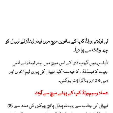
ٹی ٹوئنٹی ورلڈ کپ کے ساتویں میچ میں نیدر لینڈز نے نیپال کو
چھ وکٹ سے ہرا دیا۔
ڈیلس میں گروپ ڈی کے اس میچ میں نیدر لینڈز نے ٹاس
جیت کرفیلڈنگ کا فیصلہ کیا، نیپال کی پوری ٹیم آخری اوور
میں 106رنز بناکر آؤٹ ہوگئی۔
عماد وسیم ورلڈ کپ کے پہلے میچ سے آؤٹ
نیپال کی جانب سے روہت پوڈل پانچ چوکوں کی مدد سے 35