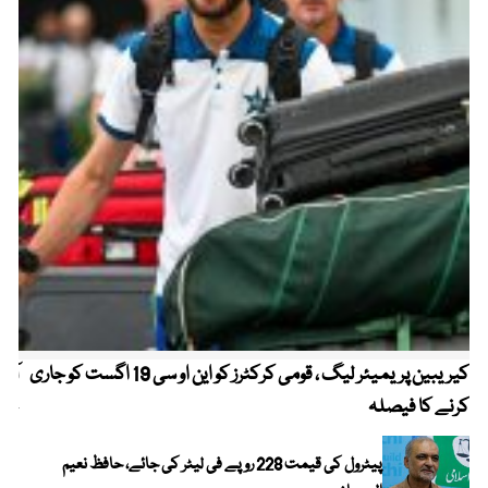
کیریبین پریمیئر لیگ ، قومی کرکٹرز کو این او سی 19 اگست کو جاری
آز
کرنے کا فیصلہ
چھی
پیٹرول کی قیمت 228 روپے فی لیٹر کی جائے، حافظ نعیم