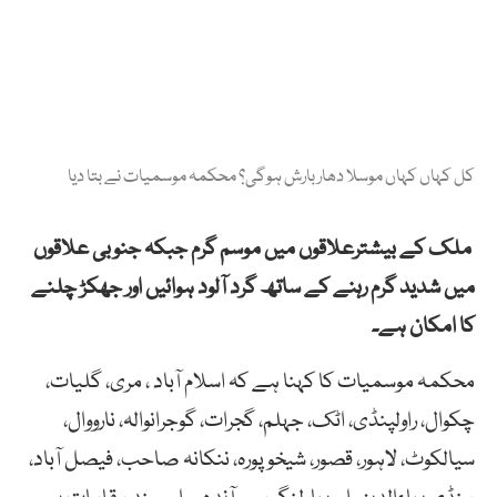
کل کہاں کہاں موسلا دھار بارش ہوگی؟ محکمہ موسمیات نے بتا دیا
ملک کے بیشترعلاقوں میں موسم گرم جبکہ جنوبی علاقوں
میں شدید گرم رہنے کے ساتھ گرد آلود ہوائیں اور جھکڑ چلنے
کا امکان ہے۔
محکمہ موسمیات کا کہنا ہے کہ اسلام آباد ، مری، گلیات،
چکوال، راولپنڈی، اٹک، جہلم، گجرات، گوجرانوالہ، نارووال،
سیالکوٹ، لاہور، قصور، شیخوپورہ، ننکانہ صاحب، فیصل آباد،