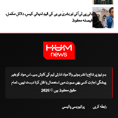
بانی پی ٹی آئی اور بشریٰ بی بی کی قیدِ تنہائی کیس، دلائل مکمل،
فیصلہ محفوظ
ہم نیوز پر شائع یا نشر ہونے والا مواد ادارتی ٹیم کی کاوش ہے۔ اس مواد کو بغیر
پیشگی اجازت کسی بھی صورت میں استعمال یا نقل کرنا درست نہیں۔ تمام
حقوق محفوظ ہیں © 2026
رابطہ کریں
پرائیویسی پالیسی