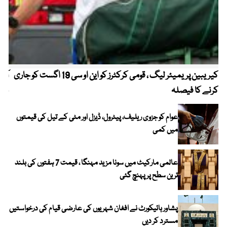
کیریبین پریمیئر لیگ ، قومی کرکٹرز کو این او سی 19 اگست کو جاری
آز
کرنے کا فیصلہ
چھی
عوام کو جزوی ریلیف، پیٹرول، ڈیزل اور مٹی کے تیل کی قیمتوں
میں کمی
عالمی مارکیٹ میں سونا مزید مہنگا ، قیمت 7 ہفتوں کی بلند
ترین سطح پر پہنچ گئی
پشاور ہائیکورٹ نے افغان شہریوں کی عارضی قیام کی درخواستیں
مسترد کر دیں