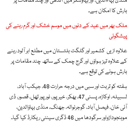
منڈی بہاءالدین، اور بہاولنگر میں آندھی اور چند مقامات پر
بارش کا امکان ہے۔
ملک بھر میں عید کے دنوں میں موسم خشک اور گرم رہنے کی
پیشگوئی
علاوہ ازیں کشمیر اور گلگت بلتستان میں مطلع ابر آلود رہنے
کے علاوہ تیز ہواؤں اور گرج چمک کے ساتھ چند مقامات پر
بارش ہونے کی توقع ہے۔
ہفتہ کو تربت اور سبی میں درجہ حرارت 48، جیکب آباد،
لسبیلہ، اوکاڑہ، پسنی 47، بھکر، خیرپور، نورپور تھل، قصور، ڈی
آئی خان، فیصل آباد، گوجرنوالہ، جھنگ، منڈی بہاؤالدین،
موہنجوداڑواور سرگودھا میں 46 ڈگری سینٹی ریکارڈ کیا گیا۔