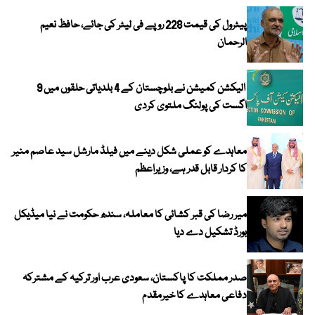
پیٹرول کی قیمت 228 روپے فی لیٹر کی جائے، حافظ نعیم
الرحمان
الیکشن کمیشن نے بلوچستان کے 4 بلدیاتی حلقوں میں 9
اگست کی پولنگ ملتوی کردی
معاہدے کو عملی شکل دینے میں فیلڈ مارشل سید عاصم منیر
کا کردار قابل قدر ہے، وزیراعظم
میر رضا کی قبر کشائی کا معاملہ، سندھ حکومت نے نیا میڈیکل
بورڈ تشکیل دے دیا
صدر مملکت کا پاکستان، سعودی عرب اور ترکیہ کے مشترکہ
دفاعی معاہدے کا خیرمقدم