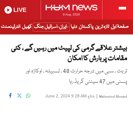
LIVE
8 Aug, 2026
صفحۂ اول
تازہ ترین
پاکستان
دنیا
ایران-اسرائیل جنگ
کھیل
انٹرٹینمنٹ
بیشتر علاقے گرمی کی لپیٹ میں رہیں گے ، کئی
مقامات پر بارش کا امکان
تربت ، سبی میں درجہ حرارت 48 ، لسبیلہ ، اوکاڑہ اور
پسنی میں 47 سینٹی گریڈ رہا
|
شائع
June 2, 2024 9:28 AM
Mehmood Ahmed