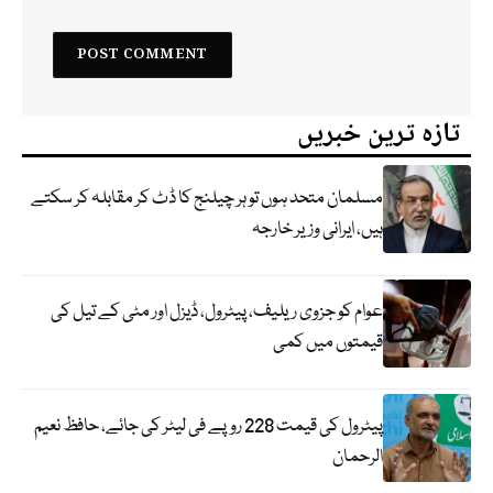
تازہ ترین خبریں
مسلمان متحد ہوں تو ہر چیلنج کا ڈٹ کر مقابلہ کر سکتے
ہیں، ایرانی وزیر خارجہ
عوام کو جزوی ریلیف، پیٹرول، ڈیزل اور مٹی کے تیل کی
قیمتوں میں کمی
پیٹرول کی قیمت 228 روپے فی لیٹر کی جائے، حافظ نعیم
الرحمان