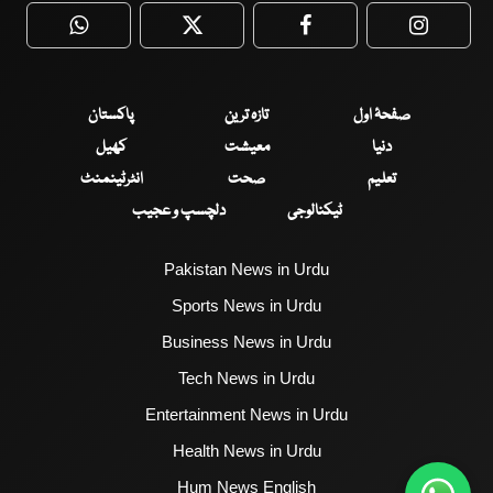
WhatsApp
Twitter
Facebook
Faceboo
صفحۂ اول
تازہ ترین
پاکستان
دنیا
معیشت
کھیل
تعلیم
صحت
انٹرٹینمنٹ
ٹیکنالوجی
دلچسپ و عجیب
Pakistan News in Urdu
Sports News in Urdu
Business News in Urdu
Tech News in Urdu
Entertainment News in Urdu
Health News in Urdu
Hum News English