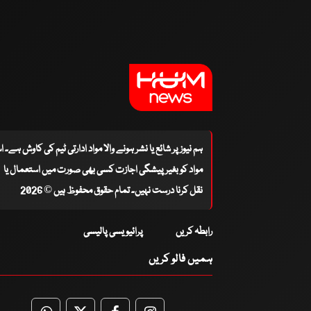
ہم نیوز پر شائع یا نشر ہونے والا مواد ادارتی ٹیم کی کاوش ہے۔ 
مواد کو بغیر پیشگی اجازت کسی بھی صورت میں استعمال یا
نقل کرنا درست نہیں۔ تمام حقوق محفوظ ہیں © 2026
رابطہ کریں
پرائیویسی پالیسی
ہمیں فالو کریں