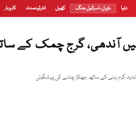
دنیا
ایران-اسرائیل جنگ
کھیل
انٹرٹینمنٹ
کاروبار
ں آندھی، گرج چمک کے سات
شدید گرم رہنے کے ساتھ جھکڑ چلنے کی پیشگوئی