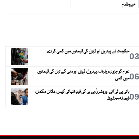
خیرمقدم
حکومت نے پیٹرول اور ڈیزل کی قیمتوں میں کمی کر دی
0
عوام کو جزوی ریلیف، پیٹرول، ڈیزل اور مٹی کے تیل کی قیمتوں
0
میں کمی
بانی پی ٹی آئی اور بشریٰ بی بی کی قیدِ تنہائی کیس، دلائل مکمل،
0
فیصلہ محفوظ