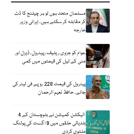
مسلمان متحد ہوں تو ہر چیلنج کا ڈٹ
کر مقابلہ کر سکتے ہیں، ایرانی وزیر
خارجہ
عوام کو جزوی ریلیف، پیٹرول، ڈیزل اور
مٹی کے تیل کی قیمتوں میں کمی
پیٹرول کی قیمت 228 روپے فی لیٹر کی
جائے، حافظ نعیم الرحمان
الیکشن کمیشن نے بلوچستان کے 4
بلدیاتی حلقوں میں 9 اگست کی پولنگ
ملتوی کردی