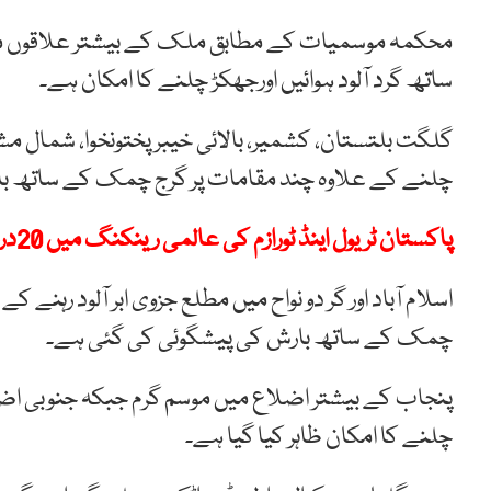
محکمہ موسمیات کے مطابق ملک کے بیشتر علاقوں میں
ساتھ گرد آلود ہوائیں اورجھکڑ چلنے کا امکان ہے۔
گلگت بلتستان، کشمیر، بالائی خیبر پختونخوا، شمال مشرق
چلنے کے علاوہ چند مقامات پر گرج چمک کے ساتھ با
پاکستان ٹریول اینڈ ٹورازم کی عالمی رینکنگ میں 20درجے ترقی کے ساتھ 101 ویں نمبر پر پہنچ گیا
اسلام آباد اور گر دو نواح میں مطلع جزوی ابر آلود رہنے
چمک کے ساتھ بارش کی پیشگوئی کی گئی ہے۔
پنجاب کے بیشتر اضلاع میں موسم گرم جبکہ جنوبی اضلا
چلنے کا امکان ظاہر کیا گیا ہے۔