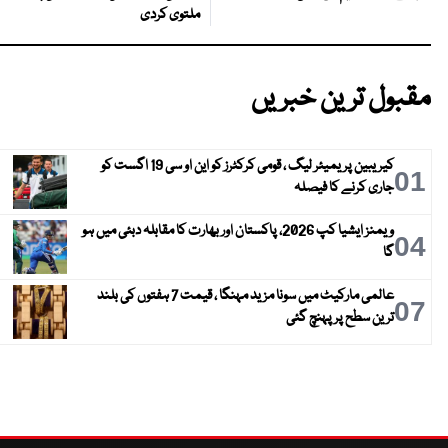
ملتوی کردی
مقبول ترین خبریں
کیریبین پریمیئر لیگ ، قومی کرکٹرز کو این او سی 19 اگست کو
01
جاری کرنے کا فیصلہ
ویمنز ایشیا کپ 2026، پاکستان اور بھارت کا مقابلہ دبئی میں ہو
04
گا
عالمی مارکیٹ میں سونا مزید مہنگا ، قیمت 7 ہفتوں کی بلند
07
ترین سطح پر پہنچ گئی