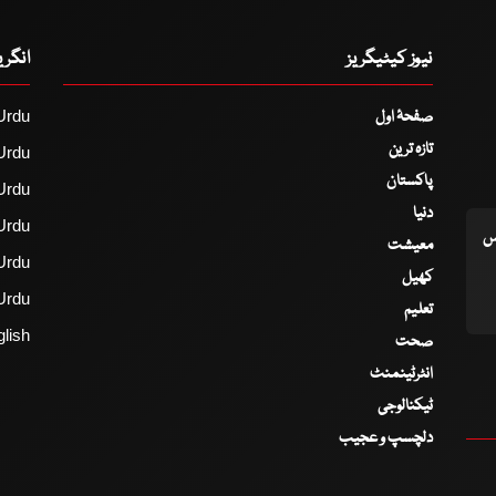
نیوز کیٹیگریز
انگر
صفحۂ اول
Urdu
تازہ ترین
Urdu
پاکستان
Urdu
دنیا
Urdu
اس
معیشت
Urdu
کھیل
Urdu
تعلیم
lish
صحت
انٹرٹینمنٹ
ٹیکنالوجی
دلچسپ و عجیب