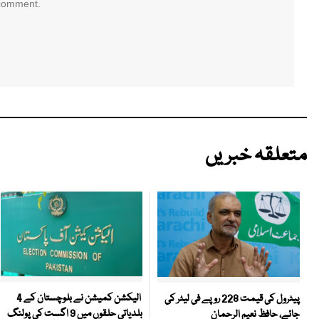
 comment.
متعلقہ خبریں
الیکشن کمیشن نے بلوچستان کے 4
پیٹرول کی قیمت 228 روپے فی لیٹر کی
بلدیاتی حلقوں میں 9 اگست کی پولنگ
جائے، حافظ نعیم الرحمان