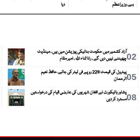
ہے، وزیراعظم
دیا
آزاد کشمیر میں حکومت بنانیکی پوزیشن میں ہیں ، مینڈیٹ
3
02
چھیننے نہیں دیں گے ، رانا ثناء اللہ ، امیر مقام
پیٹرول کی قیمت 228 روپے فی لیٹر کی جائے، حافظ نعیم
6
05
الرحمان
پشاور ہائیکورٹ نے افغان شہریوں کی عارضی قیام کی درخواستیں
9
08
مسترد کر دیں