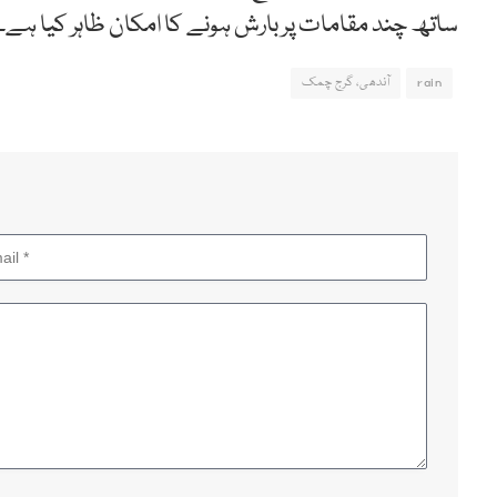
ساتھ چند مقامات پر بارش ہونے کا امکان ظاہر کیا ہے۔
rain
آندھی، گرج چمک