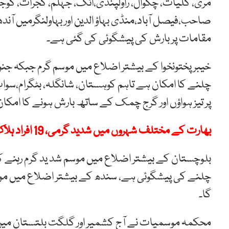
مری، گلیات، چکوال، راولپنڈی،اٹک، جہلم، گجرات، گوجرانو
صاحب،فیصل آباد،منڈی بہاؤ الدین اور بہاولنگرمیں 
مقامات پر بارش کی پیشگوئی کی گئی ہے۔
خیبرپختونخوا کے بیشتر اضلاع میں موسم گرم جبکہ جنو
چلنے کا امکان ہے تاہم کوہستان، شانگلہ، بٹگرام،سوات، 
پر تیز ہواؤں اور گرج چمک کے ساتھ بارش ہونے کا امکا
بھارت کے مختلف شہروں میں شدید گرمی، 19 افراد ہلاک
بلوچستان کے بیشتر اضلاع میں موسم شد ید گرم رہنے ک
چلنے کی پیشگوئی ہے، سندھ کے بیشتر اضلاع میں موس
گا۔
محکمہ موسمیات نے آج کشمیر اور گلگت بلتستان میں م