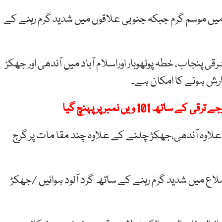
 موسم گرم جبکہ جنوبی علاقوں میں شدید گرم رہنے کے
ی پنجاب، خطہ پوٹھوہار اوراسلام آباد میں آندھی اور جھکڑ
رش ہونے کا امکان ہے۔
 کے علاوہ آندھی،جھکڑ چلنے کے علاوہ چند مقا مات پر گرج
ع میں شدید گرم رہنے کے ساتھ گرد آلود ہوائیں /جھکڑ