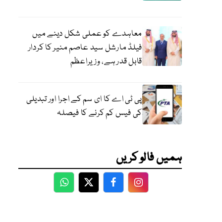
معاہدے کو عملی شکل دینے میں
فیلڈ مارشل سید عاصم منیر کا کردار
قابل قدر ہے، وزیراعظم
پی ٹی اے کا ای سم کے اجرا اور تبدیلی
کی فیس کم کرنے کا فیصلہ
ہمیں فالو کریں
WhatsApp
Twitter
Facebook
Facebook