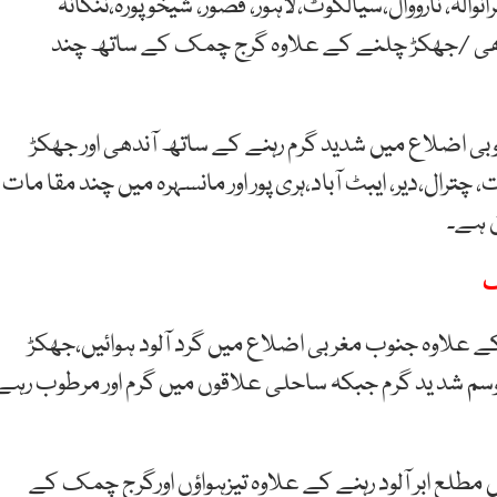
الہ، نارووال،سیالکوٹ،لاہور، قصور، شیخوپورہ،ننکانہ
آندھی /جھکڑ چلنے کے علاوہ گرج چمک کے ساتھ چند
بی اضلاع میں شدید گرم رہنے کے ساتھ آندھی اور جھکڑ
چترال،دیر، ایبٹ آباد،ہری پور اور مانسہرہ میں چند مقا مات
ن ہے۔
ے علاوہ جنوب مغر بی اضلاع میں گرد آلود ہوائیں،جھکڑ
م شد ید گرم جبکہ ساحلی علاقوں میں گرم اور مرطوب رہے
طلع ابر آلود رہنے کے علاوہ تیزہواؤں اورگرج چمک کے