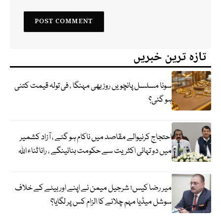
تازہ ترین خبریں
سونا مسلسل پانچویں روز بھی مہنگا ، فی تولہ قیمت کتنی
ہو گئی؟
احتجاج کرنیوالے مقاصد میں ناکام ہو گئے ، آزاد کشمیر
میں دو تہائی اکثریت سے حکومت بنائینگے ، رانا ثناء اللہ
میر رضا کیس؛ شرجیل میمن نے اپنے اور بیٹے کے خلاف
سوشل میڈیا مہم چلانے کا الزام کس پر لگایا؟