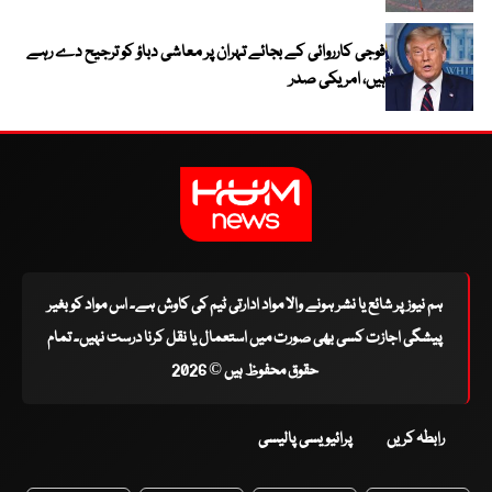
فوجی کارروائی کے بجائے تہران پر معاشی دباؤ کو ترجیح دے رہے
ہیں، امریکی صدر
ہم نیوز پر شائع یا نشر ہونے والا مواد ادارتی ٹیم کی کاوش ہے۔ اس مواد کو بغیر
پیشگی اجازت کسی بھی صورت میں استعمال یا نقل کرنا درست نہیں۔ تمام
حقوق محفوظ ہیں © 2026
رابطہ کریں
پرائیویسی پالیسی