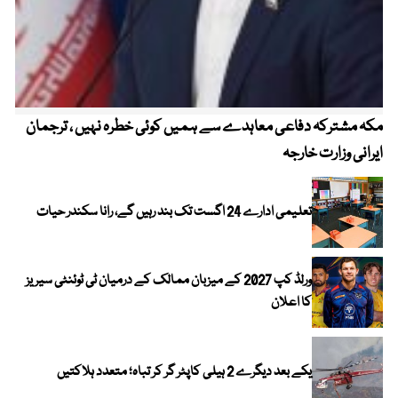
مکہ مشترکہ دفاعی معاہدے سے ہمیں کوئی خطرہ نہیں ، ترجمان
4 روز میں سونے کی قیمت میں بڑا اضافہ
ایرانی وزارت خارجہ
تعلیمی ادارے 24 اگست تک بند رہیں گے، رانا سکندر حیات
ورلڈ کپ 2027 کے میزبان ممالک کے درمیان ٹی ٹوئنٹی سیریز
کا اعلان
یکے بعد دیگرے 2 ہیلی کاپٹر گر کر تباہ؛ متعدد ہلاکتیں