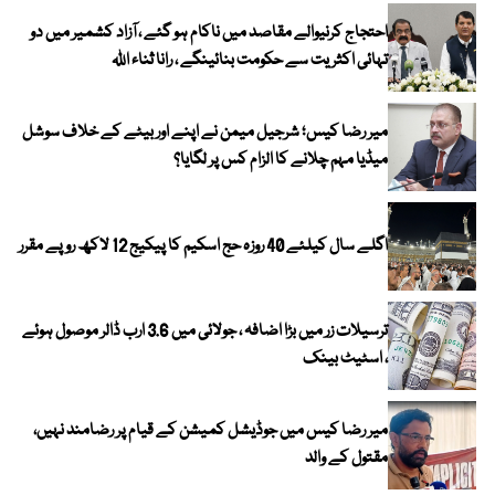
احتجاج کرنیوالے مقاصد میں ناکام ہو گئے ، آزاد کشمیر میں دو
تہائی اکثریت سے حکومت بنائینگے ، رانا ثناء اللہ
میر رضا کیس؛ شرجیل میمن نے اپنے اور بیٹے کے خلاف سوشل
میڈیا مہم چلانے کا الزام کس پر لگایا؟
اگلے سال کیلئے 40 روزہ حج اسکیم کا پیکیج 12 لاکھ روپے مقرر
ترسیلات زر میں بڑا اضافہ ، جولائی میں 3.6 ارب ڈالر موصول ہوئے
، اسٹیٹ بینک
میر رضا کیس میں جوڈیشل کمیشن کے قیام پر رضامند نہیں،
مقتول کے والد