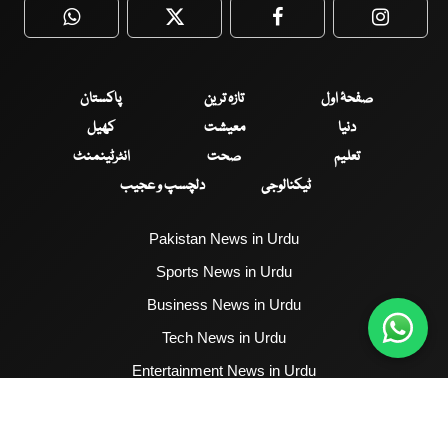
WhatsApp
Twitter
Facebook
Faceboo
صفحۂ اول
تازہ ترین
پاکستان
دنیا
معیشت
کھیل
تعلیم
صحت
انٹرٹینمنٹ
ٹیکنالوجی
دلچسپ و عجیب
Pakistan News in Urdu
Sports News in Urdu
Business News in Urdu
Tech News in Urdu
Entertainment News in Urdu
Health News in Urdu
Hum News English