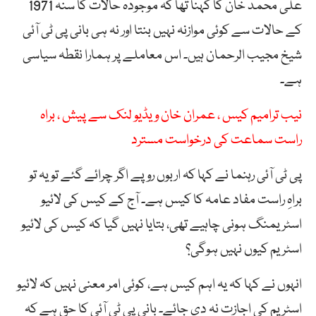
علی محمد خان کا کہنا تھا کہ موجودہ حالات کا سنہ 1971
کے حالات سے کوئی موازنہ نہیں بنتا اور نہ ہی بانی پی ٹی آئی
شیخ مجیب الرحمان ہیں۔ اس معاملے پر ہمارا نقطہ سیاسی
ہے۔
نیب ترامیم کیس ، عمران خان ویڈیو لنک سے پیش ، براہ
راست سماعت کی درخواست مسترد
پی ٹی آئی رہنما نے کہا کہ اربوں روپے اگر چرائے گئے تو یہ تو
براہِ راست مفاد عامہ کا کیس ہے۔ آج کے کیس کی لائیو
اسٹریمنگ ہونی چاہیے تھی، بتایا نہیں گیا کہ کیس کی لائیو
اسٹریم کیوں نہیں ہوگی؟
انہوں نے کہا کہ یہ اہم کیس ہے، کوئی امر معنی نہیں کہ لائیو
اسٹریم کی اجازت نہ دی جائے۔ بانی پی ٹی آئی کا حق ہے کہ