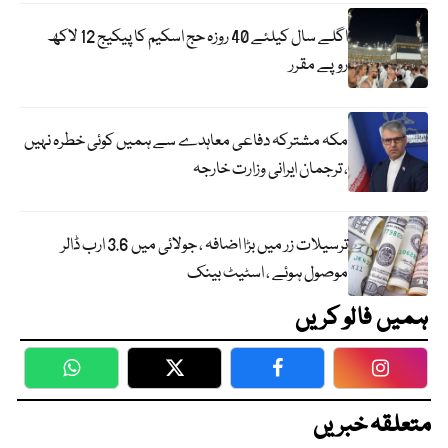
اگلے سال کیلئے 40 روزہ حج اسکیم کا پیکیج 12 لاکھ
روپے مقرر
مکہ مشترکہ دفاعی معاہدے سے ہمیں کوئی خطرہ نہیں
، ترجمان ایرانی وزارت خارجہ
ترسیلات زر میں بڑا اضافہ ، جولائی میں 3.6 ارب ڈالر
موصول ہوئے ، اسٹیٹ بینک
ہمیں فالو کریں
WhatsApp
Twitter
Facebook
Faceboo
متعلقہ خبریں