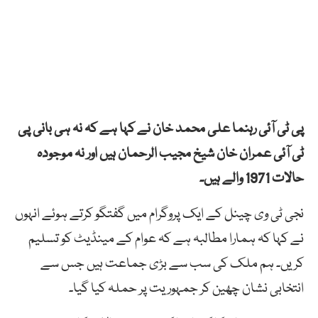
پی ٹی آئی رہنما علی محمد خان نے کہا ہے کہ نہ ہی بانی پی
ٹی آئی عمران خان شیخ مجیب الرحمان ہیں اور نہ موجودہ
حالات 1971 والے ہیں۔
نجی ٹی وی چینل کے ایک پروگرام میں گفتگو کرتے ہوئے انہوں
نے کہا کہ ہمارا مطالبہ ہے کہ عوام کے مینڈیٹ کو تسلیم
کریں۔ ہم ملک کی سب سے بڑی جماعت ہیں جس سے
انتخابی نشان چھین کر جمہوریت پر حملہ کیا گیا۔