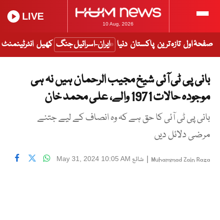
LIVE
10 Aug, 2026
صفحۂ اول
تازہ ترین
پاکستان
دنیا
ایران-اسرائیل جنگ
کھیل
انٹرٹینمنٹ
بانی پی ٹی آئی شیخ مجیب الرحمان ہیں نہ ہی
موجودہ حالات 1971 والے، علی محمد خان
بانی پی ٹی آئی کا حق ہے کہ وہ انصاف کے لیے جتنے
مرضی دلائل دیں
|
شائع
May 31, 2024 10:05 AM
Muhammad Zain Raza