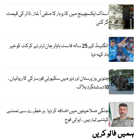
اسٹاک ایکسچینج میں کاروبار کا منفی آغاز ، ڈالر کی قیمت
گر گئی
انگلینڈ کے 25 سالہ فاسٹ باؤلر جان ٹرنر نے کرکٹ کو خیر
باد کہہ دیا
جنوبی وزیرستان اور دیر میں سکیورٹی فورسز کی کارروائیاں ،
10دہشتگرد ہلاک
جنگی صلاحیتوں میں اضافہ کر دیا ، ہر خطرے سے نمٹنے
کیلئے تیار ہیں ، ایرانی فوج
ہمیں فالو کریں