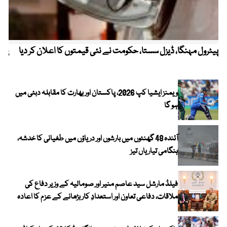
پیٹرول مہنگا، ڈیزل سستا، حکومت نے نئی قیمتوں کا اعلان کر دیا
پنج
ویمنز ایشیا کپ 2026، پاکستان اور بھارت کا مقابلہ دبئی میں
ہو گا
آئندہ 48 گھنٹوں میں بارشوں اور دریاؤں میں طغیانی کا خدشہ،
ہنگامی تیاریاں تیز
فیلڈ مارشل سید عاصم منیر اور صومالیہ کے وزیر دفاع کی
ملاقات، دفاعی تعاون اور استعدادِ کار بڑھانے کے عزم کا اعادہ