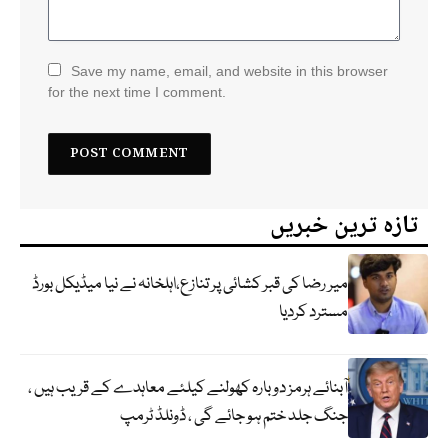
Save my name, email, and website in this browser
for the next time I comment.
تازہ ترین خبریں
میر رضا کی قبر کشائی پر تنازع،اہلخانہ نے نیا میڈیکل بورڈ
مسترد کردیا
آبنائے ہرمز دوبارہ کھولنے کیلئے معاہدے کے قریب ہیں ،
جنگ جلد ختم ہو جائے گی ، ڈونلڈ ٹرمپ