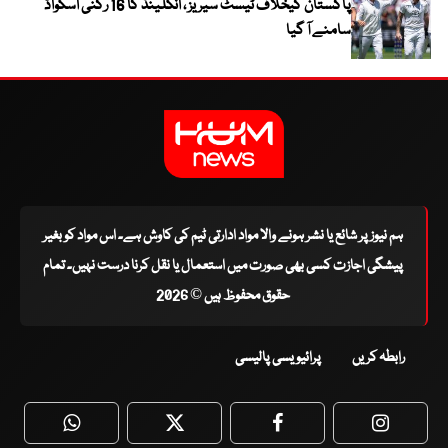
پاکستان کیخلاف ٹیسٹ سیریز ، انگلینڈ کا 16 رکنی اسکواڈ
سامنے آ گیا
ہم نیوز پر شائع یا نشر ہونے والا مواد ادارتی ٹیم کی کاوش ہے۔ اس مواد کو بغیر
پیشگی اجازت کسی بھی صورت میں استعمال یا نقل کرنا درست نہیں۔ تمام
حقوق محفوظ ہیں © 2026
رابطہ کریں
پرائیویسی پالیسی
WhatsApp
Twitter
Facebook
Faceboo