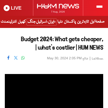
LIVE
7 Aug, 2026
صفحۂ اول
تازہ ترین
پاکستان
دنیا
ایران-اسرائیل جنگ
کھیل
انٹرٹینمنٹ
Budget 2024: What gets cheaper,
what's costlier | HUM NEWS |
|
شائع
May 30, 2024 2:05 PM
Lal Khan