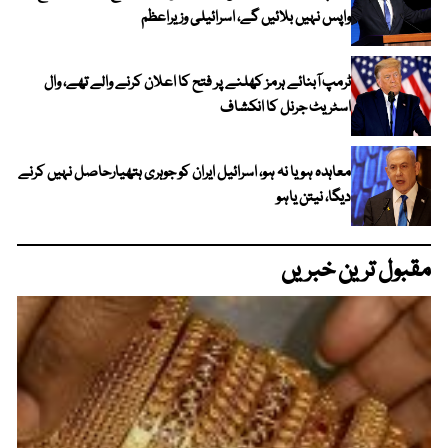
واپس نہیں بلائیں گے، اسرائیلی وزیراعظم
ٹرمپ آبنائے ہرمز کھلنے پر فتح کا اعلان کرنے والے تھے، وال
اسٹریٹ جرنل کا انکشاف
معاہدہ ہو یا نہ ہو، اسرائیل ایران کو جوہری ہتھیارحاصل نہیں کرنے
دیگا، نیتن یاہو
مقبول ترین خبریں