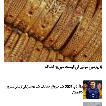
4 روز میں سونے کی قیمت میں بڑا اضافہ
خیب
الا
ورلڈ کپ 2027 کے میزبان ممالک کے درمیان ٹی ٹوئنٹی سیریز
کا اعلان