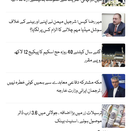
میر رضا کیس؛ شرجیل میمن نے اپنے اور بیٹے کے خلاف
سوشل میڈیا مہم چلانے کا الزام کس پر لگایا؟
اگلے سال کیلئے 40 روزہ حج اسکیم کا پیکیج 12 لاکھ
روپے مقرر
مکہ مشترکہ دفاعی معاہدے سے ہمیں کوئی خطرہ نہیں
، ترجمان ایرانی وزارت خارجہ
ترسیلات زر میں بڑا اضافہ ، جولائی میں 3.6 ارب ڈالر
موصول ہوئے ، اسٹیٹ بینک