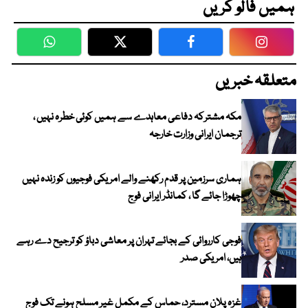
ہمیں فالو کریں
WhatsApp
Twitter
Facebook
Faceboo
متعلقہ خبریں
مکہ مشترکہ دفاعی معاہدے سے ہمیں کوئی خطرہ نہیں ،
ترجمان ایرانی وزارت خارجہ
ہماری سرزمین پر قدم رکھنے والے امریکی فوجیوں کو زندہ نہیں
چھوڑا جائے گا ، کمانڈر ایرانی فوج
فوجی کارروائی کے بجائے تہران پر معاشی دباؤ کو ترجیح دے رہے
ہیں، امریکی صدر
غزہ پلان مسترد، حماس کے مکمل غیر مسلح ہونے تک فوج