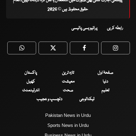
پیشگی اجازت کسی بھی صورت میں استعمال یا نقل کرنا درست نہیں۔ تمام
حقوق محفوظ ہیں © 2026
رابطہ کریں
پرائیویسی پالیسی
WhatsApp
Twitter
Facebook
Faceboo
صفحۂ اول
تازہ ترین
پاکستان
دنیا
معیشت
کھیل
تعلیم
صحت
انٹرٹینمنٹ
ٹیکنالوجی
دلچسپ و عجیب
Pakistan News in Urdu
Sports News in Urdu
Business News in Urdu