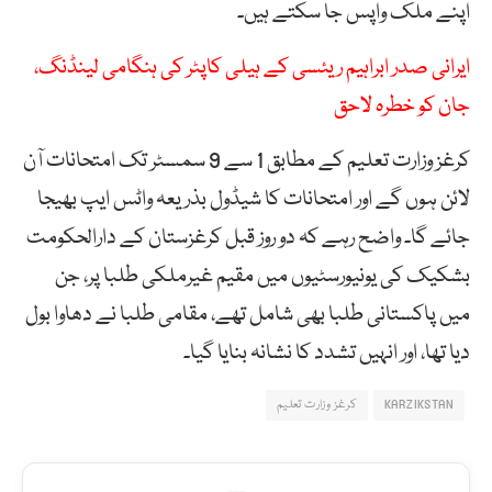
اپنے ملک واپس جا سکتے ہیں۔
ایرانی صدر ابراہیم ریئسی کے ہیلی کاپٹر کی ہنگامی لینڈنگ،
جان کو خطرہ لاحق
کرغز وزارت تعلیم کے مطابق 1 سے 9 سمسٹر تک امتحانات آن
لائن ہوں گے اور امتحانات کا شیڈول بذریعہ واٹس ایپ بھیجا
جائے گا۔ واضح رہے کہ دو روز قبل کرغزستان کے دارالحکومت
بشکیک کی یونیورسٹیوں میں مقیم غیرملکی طلبا پر، جن
میں پاکستانی طلبا بھی شامل تھے، مقامی طلبا نے دھاوا بول
دیا تھا، اور انہیں تشدد کا نشانہ بنایا گیا۔
KARZIKSTAN
کرغز وزارت تعلیم