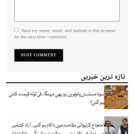
Save my name, email, and website in this browser
for the next time I comment.
تازہ ترین خبریں
سونا مسلسل پانچویں روز بھی مہنگا ، فی تولہ قیمت کتنی
ہو گئی؟
احتجاج کرنیوالے مقاصد میں ناکام ہو گئے ، آزاد کشمیر
میں دو تہائی اکثریت سے حکومت بنائینگے ، رانا ثناء اللہ