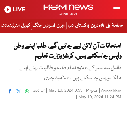
LIVE
10 Aug, 2026
صفحۂ اول
تازہ ترین
پاکستان
دنیا
ایران-اسرائیل جنگ
کھیل
انٹرٹینمنٹ
امتحانات آن لائن لیے جائیں گے، طلبا اپنے وطن
واپس جاسکتے ہیں، کرغز وزارت تعلیم
فائنل سمسٹر کے علاوہ تمام طلبہ و طالبات اپنے اپنے
ملک واپس جا سکتے ہیں، اعلامیہ جاری
|
شائع
|
اپ ڈیٹ
May 19, 2024 9:59 PM
Arshad Khan
|
May 19, 2024 11:24 PM