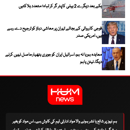
یکے بعد دیگرے 2 ہیلی کاپٹر گر کر تباہ؛ متعدد ہلاکتیں
فوجی کارروائی کے بجائے تہران پر معاشی دباؤ کو ترجیح دے رہے
ہیں، امریکی صدر
معاہدہ ہو یا نہ ہو، اسرائیل ایران کو جوہری ہتھیارحاصل نہیں کرنے
دیگا، نیتن یاہو
ہم نیوز پر شائع یا نشر ہونے والا مواد ادارتی ٹیم کی کاوش ہے۔ اس مواد کو بغیر