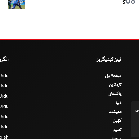
9
08
گا
نیوز کیٹیگریز
انگر
صفحۂ اول
Urdu
تازہ ترین
Urdu
پاکستان
Urdu
دنیا
Urdu
اس
معیشت
Urdu
کھیل
Urdu
تعلیم
lish
صحت