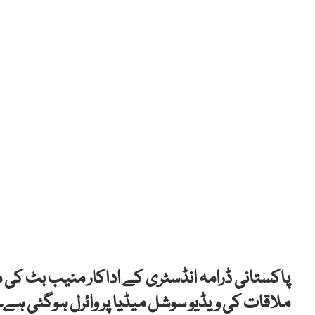
پاکستانی ڈرامہ انڈسٹری کے اداکار منیب بٹ کی م
ملاقات کی ویڈیو سوشل میڈیا پر وائرل ہوگئی ہے۔