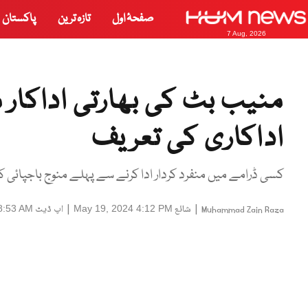
صفحۂ اول
تازہ ترین
پاکستان
7 Aug, 2026
منیب بٹ کی بھارتی اداکار 
اداکاری کی تعریف
کسی ڈرامے میں منفرد کردار ادا کرنے سے پہلے منوج باجپائی ک
|
شائع
|
اپ ڈیٹ
8:53 AM
May 19, 2024 4:12 PM
Muhammad Zain Raza