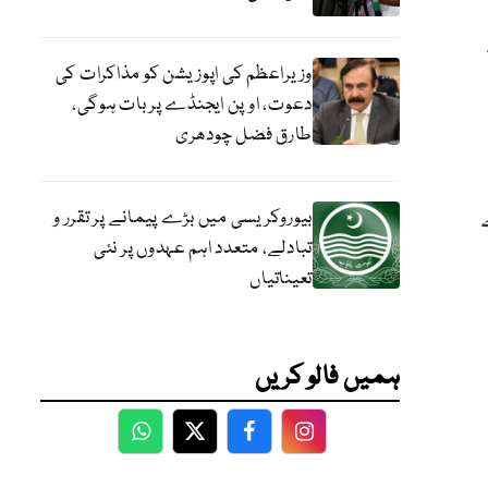
وزیراعظم کی اپوزیشن کو مذاکرات کی
دعوت، اوپن ایجنڈے پر بات ہوگی،
طارق فضل چودھری
بیوروکریسی میں بڑے پیمانے پر تقرر و
تبادلے، متعدد اہم عہدوں پر نئی
تعیناتیاں
ہمیں فالو کریں
WhatsApp
Twitter
Facebook
Facebook