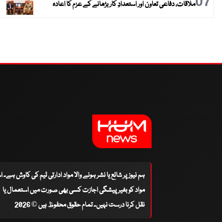
07
ملاقات، دفاعی تعاون اور استعدادِ کار بڑھانے کے عزم کا اعادہ
ہم نیوز پر شائع یا نشر ہونے والا مواد ادارتی ٹیم کی کاوش ہے۔ 
مواد کو بغیر پیشگی اجازت کسی بھی صورت میں استعمال یا
نقل کرنا درست نہیں۔ تمام حقوق محفوظ ہیں © 2026