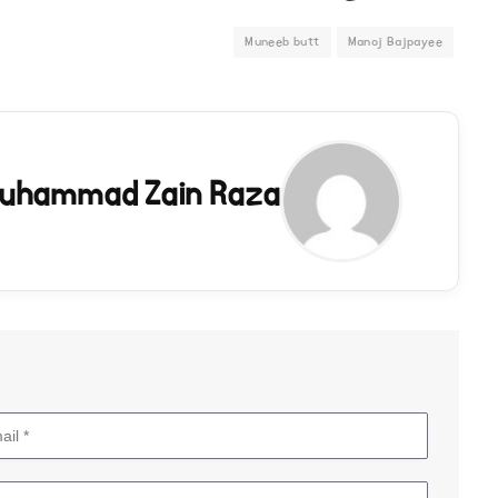
Muneeb butt
Manoj Bajpayee
uhammad Zain Raza