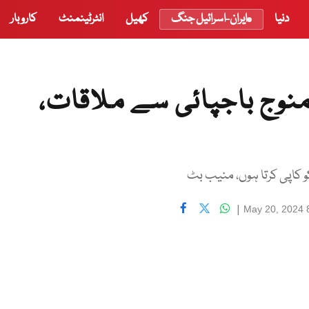
دنیا
ایران-اسرائیل جنگ
کھیل
انٹرٹینمنٹ
کاروبار
منوج باجپائی سے ملاقات،
و کاپی کرتا ہوں، منیب بٹ
|
May 20, 2024 