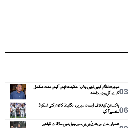
موجودہ نظام کہیں نہیں جا رہا، حکومت اپنی آئینی مدت مکمل
0
کرے گی، وزیر داخلہ
پاکستان کیخلاف ٹیسٹ سیریز ، انگلینڈ کا 16 رکنی اسکواڈ
0
سامنے آ گیا
عمران خان اور بشریٰ بی بی سے جیل میں ملاقات کیلئے