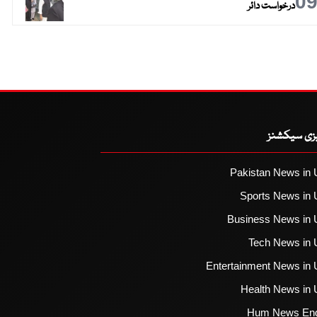
0
درخواست دائر
یزی سیکشنز
Pakistan News in 
Sports News in 
Business News in 
Tech News in 
Entertainment News in 
Health News in 
Hum News Eng