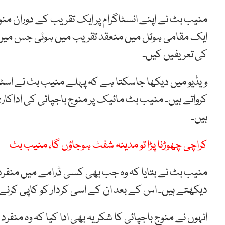
منیب بٹ نے اپنے انسٹاگرام پر ایک تقریب کے دوران من
ایک مقامی ہوٹل میں منعقد تقریب میں ہوئی جس میں م
کی تعریفیں کیں۔
ویڈیو میں دیکھا جاسکتا ہے کہ پہلے منیب بٹ نے اسٹیج پر
کرواتے ہیں۔ منیب بٹ مائیک پر منوج باجپائی کی اداکاری
ہیں۔
کراچی چھوڑنا پڑا تو مدینہ شفٹ ہوجاؤں گا، منیب بٹ
منیب بٹ نے بتایا کہ وہ جب بھی کسی ڈرامے میں منفرد کر
دیکھتے ہیں۔ اس کے بعد ان کے اسی کردار کو کاپی کرن
انہوں نے منوج باجپائی کا شکریہ بھی ادا کیا کہ وہ منفرد