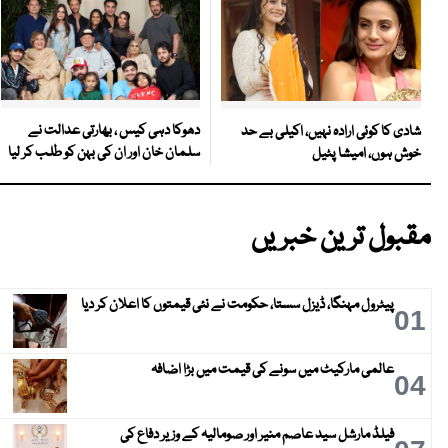
دھوکا دہی کیس ، بھارتی عدالت نے
شادی کا کوئی ارادہ نہیں، اکیلی بے حد
سلمان خان اور ان کی بہن کو طلب کر لیا
خوش ہوں، امیشا پٹیل
مقبول ترین خبریں
پیٹرول مہنگا، ڈیزل سستا، حکومت نے نئی قیمتوں کا اعلان کر دیا
01
عالمی مارکیٹ میں سونے کی قیمت میں بڑا اضافہ
04
فیلڈ مارشل سید عاصم منیر اور صومالیہ کے وزیر دفاع کی