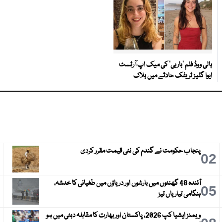
ہالی ووڈ فلم ’باربی‘ کی میک اپ آرٹسٹ
ایوا گلیز ٹریفک حادثے میں ہلاک
پنجاب حکومت نے گندم کی نئی قیمت مقرر کردی
3
02
آئندہ 48 گھنٹوں میں بارشوں اور دریاؤں میں طغیانی کا خدشہ،
6
05
ہنگامی تیاریاں تیز
ویمنز ایشیا کپ 2026، پاکستان اور بھارت کا مقابلہ دبئی میں ہو