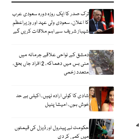
ترک صدر کا ایک روزہ دورہ سعودی عرب
کا اعلان، سعودی ولی عہد اور وزیراعظم
شہباز شریف سے اہم ملاقات کریں گے
دمشق کے نواحی علاقے جرمانہ میں
منی بس میں دھماکہ، 2 افراد جاں بحق،
متعدد زخمی
شادی کا کوئی ارادہ نہیں، اکیلی بے حد
خوش ہوں، امیشا پٹیل
حکومت نے پیٹرول اور ڈیزل کی قیمتوں
میں کمی کر دی