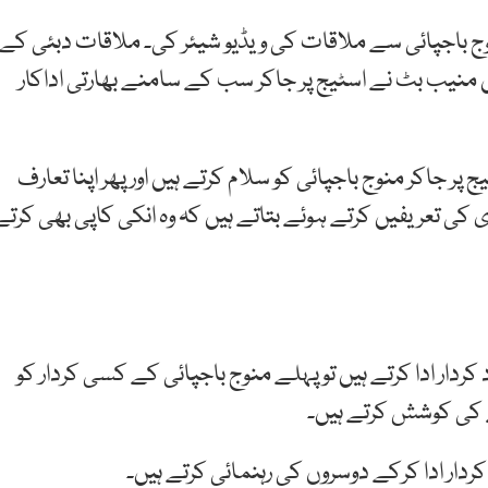
وج باجپائی سے ملاقات کی ویڈیو شیئر کی۔ ملاقات دبئی کے
نیب بٹ نے اسٹیج پر جاکر سب کے سامنے بھارتی اداکار
 جاکر منوج باجپائی کو سلام کرتے ہیں اور پھر اپنا تعارف
 کی تعریفیں کرتے ہوئے بتاتے ہیں کہ وہ انکی کاپی بھی کرتے
دار ادا کرتے ہیں تو پہلے منوج باجپائی کے کسی کردار کو
ے کی کوشش کرتے ہیں۔
 کردار ادا کرکے دوسروں کی رہنمائی کرتے ہیں۔