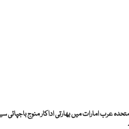
تحدہ عرب امارات میں بھارتی اداکار منوج باجپائی سے