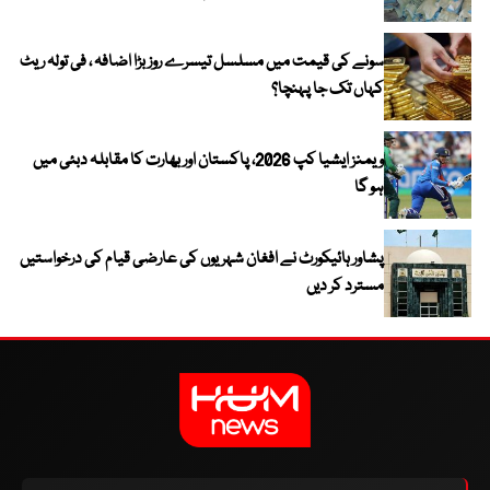
سونے کی قیمت میں مسلسل تیسرے روز بڑا اضافہ ، فی تولہ ریٹ
کہاں تک جا پہنچا؟
ویمنز ایشیا کپ 2026، پاکستان اور بھارت کا مقابلہ دبئی میں
ہو گا
پشاور ہائیکورٹ نے افغان شہریوں کی عارضی قیام کی درخواستیں
مسترد کر دیں