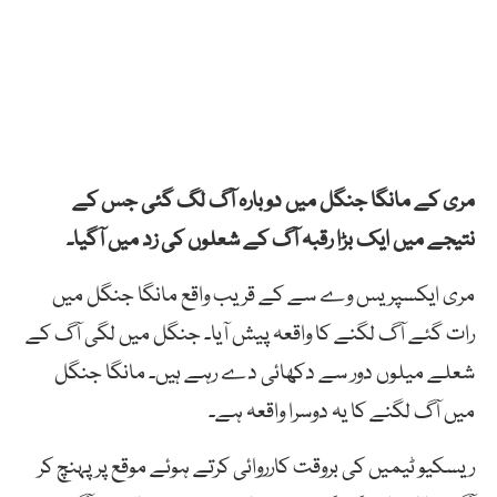
مری کے مانگا جنگل میں دوبارہ آگ لگ گئی جس کے
نتیجے میں ایک بڑا رقبہ آگ کے شعلوں کی زد میں آگیا۔
مری ایکسپریس وے سے کے قریب واقع مانگا جنگل میں
رات گئے آگ لگنے کا واقعہ پیش آیا۔ جنگل میں لگی آگ کے
شعلے میلوں دور سے دکھائی دے رہے ہیں۔ مانگا جنگل
میں آگ لگنے کا یہ دوسرا واقعہ ہے۔
ریسکیو ٹیمیں کی بروقت کارروائی کرتے ہوئے موقع پر پہنچ کر