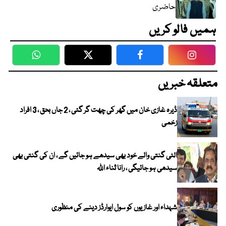
حاضری
ہمیں فالو کریں
WhatsApp
Twitter
Facebook
Faceboo
متعلقہ خبریں
ڈیرہ غازی خان میں گھر کی چھت گر گئی ، 2 جاں بحق ، 3 افراد
زخمی
الٹی گنتی والے خود بھی سیدھے ہو جائیں گے ، ان کی گنتی بھی
سیدھی ہو جائیگی ، رانا ثناء اللہ
شہداء اور غازیوں کو سول ایوارڈز دینے کی منظوری