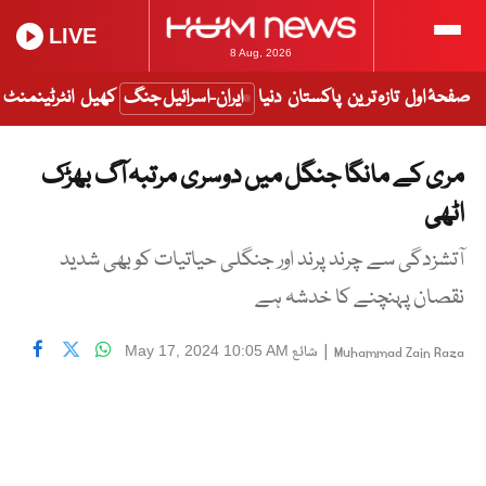
LIVE
8 Aug, 2026
صفحۂ اول
تازہ ترین
پاکستان
دنیا
ایران-اسرائیل جنگ
کھیل
انٹرٹینمنٹ
مری کے مانگا جنگل میں دوسری مرتبہ آگ بھڑک
اٹھی
آتشزدگی سے چرند پرند اور جنگلی حیاتیات کو بھی شدید
نقصان پہنچنے کا خدشہ ہے
|
شائع
May 17, 2024 10:05 AM
Muhammad Zain Raza