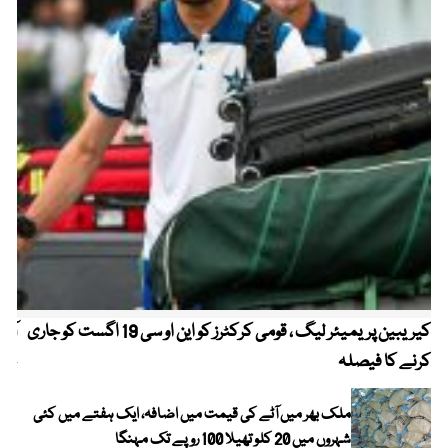
کیریبین پریمیئر لیگ ، قومی کرکٹرز کو این او سی 19 اگست کو جاری
آز
کرنے کا فیصلہ
چھی
ملک بھر میں آٹے کی قیمت میں اضافہ، ایک ہفتے میں کئی
شہروں میں 20 کلو تھیلا 100 روپے تک مہنگا