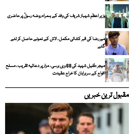
وزیر اعظم شہباز شریف کی وفد کے ہمراہ روضہ رسولؐ پر حاضری
میر رضا کی قبر کشائی مکمل ، لاش کے نمونے حاصل کر لئے
گئے
میجر طفیل شہید کی 68 ویں برسی ، مزار پر دعائیہ تقریب ، مسلح
افواج کے سربراہان کا خراج عقیدت
مقبول ترین خبریں