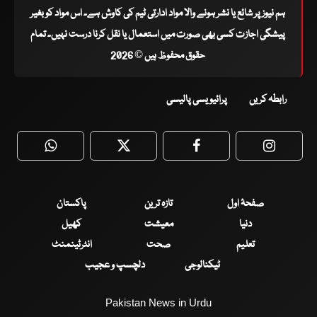
ہم نیوز پر شائع یا نشر ہونے والا مواد ادارتی ٹیم کی کاوش ہے۔ اس مواد کو بغیر
پیشگی اجازت کسی بھی صورت میں استعمال یا نقل کرنا درست نہیں۔ تمام
حقوق محفوظ ہیں © 2026
رابطہ کریں
پرائیویسی پالیسی
WhatsApp
Twitter
Facebook
Faceboo
صفحۂ اول
تازہ ترین
پاکستان
دنیا
معیشت
کھیل
تعلیم
صحت
انٹرٹینمنٹ
ٹیکنالوجی
دلچسپ و عجیب
Pakistan News in Urdu