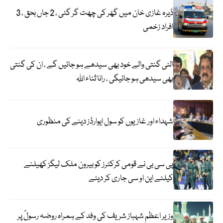
ڈیرہ غازی خان میں گھر کی چھت گر گئی ، 2 جاں بحق ، 3
افراد زخمی
الٹی گنتی والے خود بھی سیدھے ہو جائیں گے ، ان کی گنتی
بھی سیدھی ہو جائیگی ، رانا ثناء اللہ
شہداء اور غازیوں کو سول ایوارڈز دینے کی منظوری
پی سی بی نے قومی کرکٹرز کو بیرون ملک لیگز کھیلنے
کیلئے این او سی جاری کر دیئے
وزیر اعظم شہباز شریف کی وفد کے ہمراہ روضہ رسولؐ پر