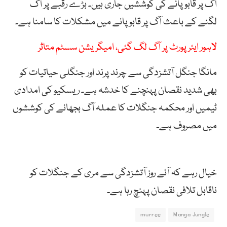
آگ پر قابو پانے کی کوششیں جاری ہیں۔ بڑے رقبے پر آگ
لگنے کے باعث آگ پر قابو پانے میں مشکلات کا سامنا ہے۔
لاہور ایئرپورٹ پر آگ لگ گئی، امیگریشن سسٹم متاثر
مانگا جنگل آتشزدگی سے چرند پرند اور جنگلی حیاتیات کو
بھی شدید نقصان پہنچنے کا خدشہ ہے۔ ریسکیو کی امدادی
ٹیمیں اور محکمہ جنگلات کا عملہ آگ بجھانے کی کوششوں
میں مصروف ہے۔
خیال رہے کہ آئے روز آتشزدگی سے مری کے جنگلات کو
ناقابل تلافی نقصان پہنچ رہا ہے۔
murree
Manga Jungle