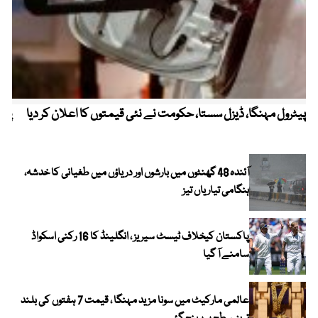
پیٹرول مہنگا، ڈیزل سستا، حکومت نے نئی قیمتوں کا اعلان کر دیا
پنج
آئندہ 48 گھنٹوں میں بارشوں اور دریاؤں میں طغیانی کا خدشہ،
ہنگامی تیاریاں تیز
پاکستان کیخلاف ٹیسٹ سیریز ، انگلینڈ کا 16 رکنی اسکواڈ
سامنے آ گیا
عالمی مارکیٹ میں سونا مزید مہنگا ، قیمت 7 ہفتوں کی بلند