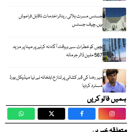
جسٹس مسرت ہلالی ریٹائر؛خدمات ناقابل فراموش
ہیں،چیف جسٹس
بچوں کو خطرات سے بروقت آگاہ نہ کرنے پر میٹا پر مزید
567 ملین ڈالر جرمانہ
میر رضا کی قبر کشائی پر تنازع،اہلخانہ نے نیا میڈیکل بورڈ
مسترد کردیا
ہمیں فالو کریں
WhatsApp
Twitter
Facebook
Faceboo
متعلقہ خبریں