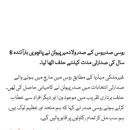
روسی صدرروس کے صدر ولادمیر پیوٹن نے پانچویں بارآئندہ 6
سال کی صدارتی مدت کیلئے حلف اٹھا لیا۔
غیرملکی میڈیا کے مطابق روس میں مارچ میں ہونے والے
صدارتی انتخابات میں صدر پیوٹن نے کامیابی حاصل کی تھی۔
حلف برداری تقریب میں موجود وزرا اور دیگر افراد سے خطاب
کرتے ہوئے روسی صدر نے کہا کہ ہم متحد اور عظیم لوگ ہیں،
ہم سب مل کر تمام رکاوٹوں پر قابو پالیں گے۔