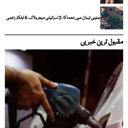
جنوبی لبنان میں دھماکا ، 2 اسرائیلی میجر ہلاک ، 4 اہلکار زخمی
مقبول ترین خبریں