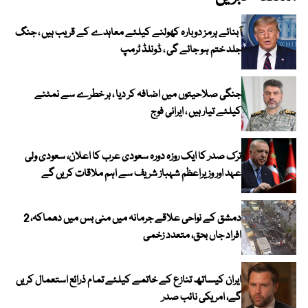
آبنائے ہرمز دوبارہ کھولنے کیلئے معاہدے کے قریب ہیں ، جنگ
جلد ختم ہو جائے گی ، ڈونلڈ ٹرمپ
جنگی صلاحیتوں میں اضافہ کر دیا ، ہر خطرے سے نمٹنے
کیلئے تیار ہیں ، ایرانی فوج
ترک صدر کا ایک روزہ دورہ سعودی عرب کا اعلان، سعودی ولی
عہد اور وزیراعظم شہباز شریف سے اہم ملاقات کریں گے
دمشق کے نواحی علاقے جرمانہ میں منی بس میں دھماکہ، 2
افراد جاں بحق، متعدد زخمی
ایران کیساتھ تنازع کے خاتمے کیلئے تمام ذرائع استعمال کریں
گے، امریکی نائب صدر