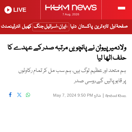
LIVE
7 Aug, 2026
صفحۂ اول
تازہ ترین
پاکستان
دنیا
ایران-اسرائیل جنگ
کھیل
انٹرٹینمنٹ
ولادمیر پیوٹن نے پانچویں مرتبہ صدر کے عہدے کا
حلف اٹھا لیا
ہم متحد اور عظیم لوگ ہیں، ہم سب مل کر تمام رکاوٹوں
پر قابو پالیں گے،روسی صدر
|
شائع
May 7, 2024 9:50 PM
Arshad Khan