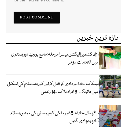
تازہ ترین خبریں
آزاد کشمیرالیکشن تیسرا مرحلہ؛ضلع پونچھ اور پلندری
میں انتخابات مؤخر
بینکاک ، دادا اور دادی کو قتل کرنے کے بعد ملزم کی اسکول
میں فائرنگ ، 8 افراد ہلاک ، 14 زخمی
براڈ پیک حادثہ،5غیرملکی کوہ پیماؤں کی میتیں اسلام
آبادپہنچادی گئیں