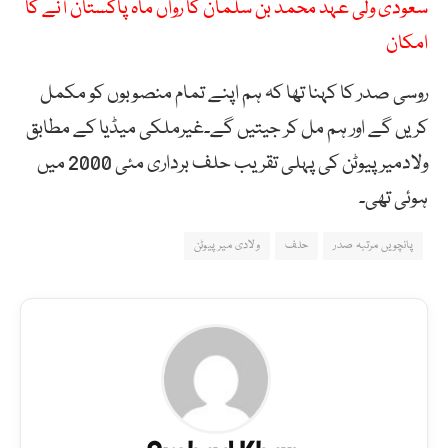
سعودی ولی عہد محمد بن سلمان کا رواں ماہ پاکستان آنے کا
امکان
روسی صدر کا کہنا تھا کہ ہم اپنے تمام منصوبوں کو مکمل
کریں گے اور ہم مل کر جیتیں گے۔غیرملکی میڈیا کے مطابق
ولادمیر پیوٹن کی پہلی تقریب حلف برداری مئی 2000 میں
ہوئی تھی۔
پانچویں مرتبہ صدر
حلف
ولادی میر پیوٹن