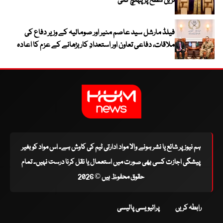
ترین سطح پر پہنچ گئی
فیلڈ مارشل سید عاصم منیر اور صومالیہ کے وزیر دفاع کی
ملاقات، دفاعی تعاون اور استعدادِ کار بڑھانے کے عزم کا اعادہ
ہم نیوز پر شائع یا نشر ہونے والا مواد ادارتی ٹیم کی کاوش ہے۔ اس مواد کو بغیر
پیشگی اجازت کسی بھی صورت میں استعمال یا نقل کرنا درست نہیں۔ تمام
حقوق محفوظ ہیں © 2026
رابطہ کریں
پرائیویسی پالیسی