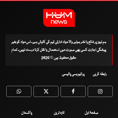
ہم نیوز پر شائع یا نشر ہونے والا مواد ادارتی ٹیم کی کاوش ہے۔ اس مواد کو بغیر
پیشگی اجازت کسی بھی صورت میں استعمال یا نقل کرنا درست نہیں۔ تمام
حقوق محفوظ ہیں © 2026
رابطہ کریں
پرائیویسی پالیسی
WhatsApp
Twitter
Facebook
Faceboo
صفحۂ اول
تازہ ترین
پاکستان