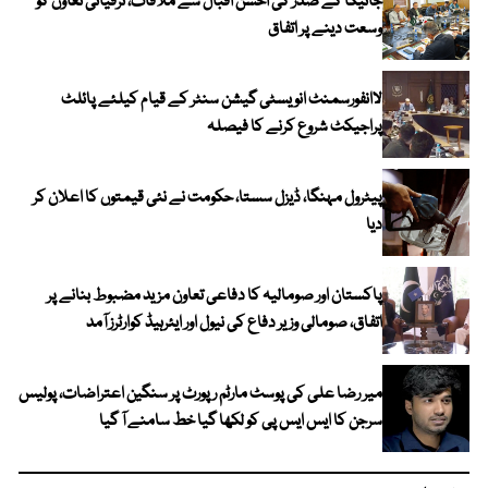
جائیکا کے صدر کی احسن اقبال سے ملاقات، ترقیاتی تعاون کو
وسعت دینے پر اتفاق
لاانفورسمنٹ انویسٹی گیشن سنٹر کے قیام کیلئے پائلٹ
پراجیکٹ شروع کرنے کا فیصلہ
پیٹرول مہنگا، ڈیزل سستا، حکومت نے نئی قیمتوں کا اعلان کر
دیا
پاکستان اور صومالیہ کا دفاعی تعاون مزید مضبوط بنانے پر
اتفاق، صومالی وزیر دفاع کی نیول اور ایئرہیڈ کوارٹرز آمد
میر رضا علی کی پوسٹ مارٹم رپورٹ پر سنگین اعتراضات، پولیس
سرجن کا ایس ایس پی کو لکھا گیا خط سامنے آ گیا