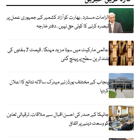
الزامات مسترد ، بھارت کو آزاد کشمیر کے جمہوری عمل پر
تبصرہ کرنے کا کوئی حق نہیں ، دفتر خارجہ
عالمی مارکیٹ میں سونا مزید مہنگا ، قیمت 7 ہفتوں کی
بلند ترین سطح پر پہنچ گئی
پنجاب کے مختلف بورڈز نے میٹرک سالانہ نتائج کا اعلان
کردیا
جائیکا کے صدر کی احسن اقبال سے ملاقات، ترقیاتی تعاون
کو وسعت دینے پر اتفاق