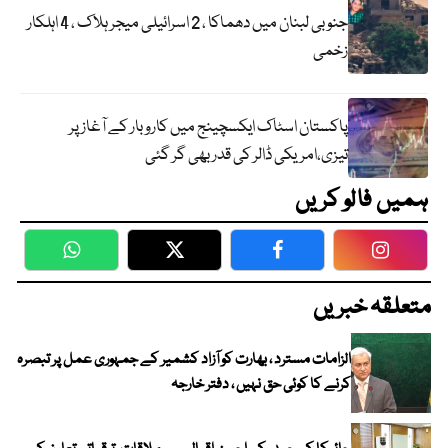
جنوبی لبنان میں دھماکا ، 2 اسرائیلی میجر ہلاک ، 4 اہلکار
زخمی
پاکستان اسٹاک ایکسچینج میں کاروبار کے آغاز پر
تیزی،امریکی ڈالر کی قدر بھی گر گئی
ہمیں فالو کریں
WhatsApp
Twitter
Facebook
Faceboo
متعلقہ خبریں
الزامات مسترد ، بھارت کو آزاد کشمیر کے جمہوری عمل پر تبصرہ
کرنے کا کوئی حق نہیں ، دفتر خارجہ