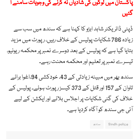
پاکستان میں لوگوں کی شادیاں نہ کرنے کی وجوہات سامنے آ
گئیں
ڈپٹی ڈائریکٹر شاہد ابڑو کا کہنا ہے کہ سندھ میں سب سے
زیادہ 786 شکایات پولیس کے خلاف رہیں، رپورٹ میں مزید
بتایا گیا ہے کہ پولیس کے بعد دوسرے نمبر پر محکمہ ریونیو،
تیسرے نمبر پر تعلیم اور محکمہ محنت رہے۔
سندھ بھر میں مبینہ زیادتی کے 43، خودکشی 94،اغوا برائے
تاوان کے 157 اور قتل کے 373 کیسز رپورٹ ہوئے۔ پولیس کے
خلاف کی گئی شکایات پر اجلاس بلانے اور ایکشن کے لیے
آئی جی سندھ کو آگاہ کردیا ہے۔
Sindh police
سندھ