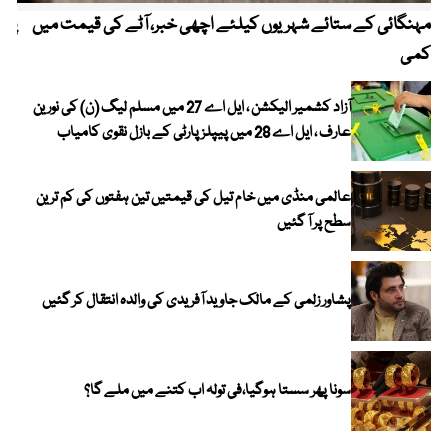
مہنگائی کے ستائے شہریوں کیلئے اچھی خبر، آٹے کی قیمت میں
پیٹ
کمی
آزاد کشمیر الیکشن ، ایل اے 27 میں مسلم لیگ (ن) کی نورین
عارف ، ایل اے 28 میں پیپلز پارٹی کے بازل نقوی کامیاب
عالمی منڈی میں خام تیل کی قیمتیں تین ہفتوں کی کم ترین
سطح پر آ گئیں
پشاور زلمی کے مالک جاوید آفریدی کی والدہ انتقال کر گئیں
سونا پھر سستا ہوگیا،فی تولہ اب کتنے میں ملے گا؟