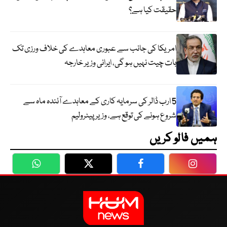
حقیقت کیا ہے؟
امریکا کی جانب سے عبوری معاہدے کی خلاف ورزی تک
بات چیت نہیں ہو گی، ایرانی وزیر خارجہ
5 ارب ڈالر کی سرمایہ کاری کے معاہدے آئندہ ماہ سے
شروع ہونے کی توقع ہے، وزیر پیٹرولیم
ہمیں فالو کریں
WhatsApp
Twitter
Facebook
Faceboo