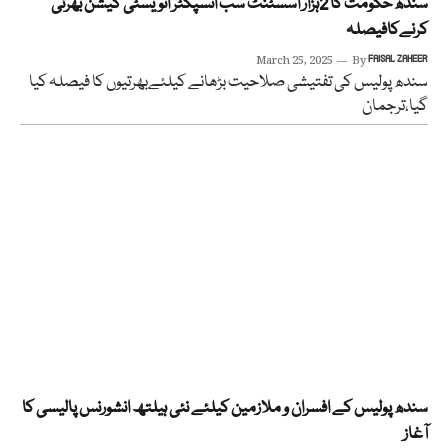
سندھ حکومت کا 2ہزار اسسٹنٹ سب انسپکٹر انویسٹی گیشن بھرتی
کرنےکافیصلہ
March 25, 2025
By
FAISAL ZAHEER
سندھ پولیس کی تفتیشی صلاحیت بڑھانے کیلئےبھرتیوں کا فیصلہ کیا
گیا،ترجمان
سندھ پولیس کے افسران و ملازمین کیلئے نئی ہیلتھ انشورنس پالیسی کا
آغاز