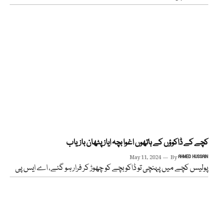
کچے کے ڈاکوؤں کے ہاتھوں اغوا بچہ ایاز پٹھان بازیاب
May 11, 2024
By
AHMED HUSSAIN
پولیس کچے میں پہنچی تو ڈاکو بچے کو چھوڑ کر فرار ہو گئے، اے ایس پی