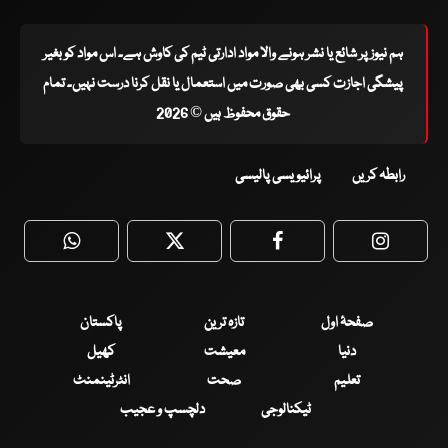
ہم نیوز پر شائع یا نشر ہونے والا مواد ادارتی ٹیم کی کاوش ہے۔ اس مواد کو بغیر
پیشگی اجازت کسی بھی صورت میں استعمال یا نقل کرنا درست نہیں۔ تمام
حقوق محفوظ ہیں © 2026
رابطہ کریں
پرائیویسی پالیسی
WhatsApp
Twitter
Facebook
Faceboo
صفحۂ اول
تازہ ترین
پاکستان
دنیا
معیشت
کھیل
تعلیم
صحت
انٹرٹینمنٹ
ٹیکنالوجی
دلچسپ و عجیب