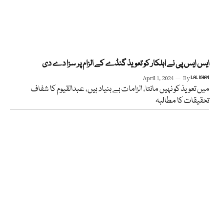
ایس ایس پی نے اہلکار کو تعویذ گنڈے کے الزام پر سزا دے دی
April 1, 2024
By
LAL KHAN
میں تعویذ کو نہیں مانتا، الزامات بے بنیاد ہیں، عبدالقیوم کا شفاف
تحقیقات کا مطالبہ