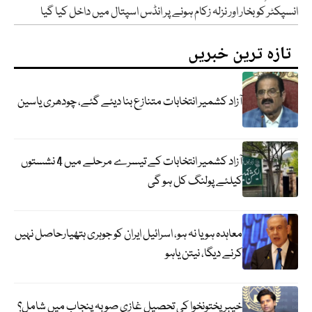
انسپکٹر کو بخار اور نزلہ زکام ہونے پر انڈس اسپتال میں داخل کیا گیا
تازہ ترین خبریں
آزاد کشمیر انتخابات متنازع بنا دیئے گئے، چودھری یاسین
آزاد کشمیر انتخابات کے تیسرے مرحلے میں 4 نشستوں
کیلئے پولنگ کل ہو گی
معاہدہ ہو یا نہ ہو، اسرائیل ایران کو جوہری ہتھیارحاصل نہیں
کرنے دیگا، نیتن یاہو
خیبر پختونخوا کی تحصیل غازی صوبہ پنجاب میں شامل؟