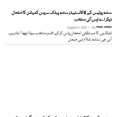
سندھ پولیس کے 6کانسٹیبلز سندھ پبلک سروس کمیشن کا امتحان
دیکر اے ایس آئی منتخب
August 1, 2025
By
FAISAL ZAHEER
اہلکاروں کا مسابقتی امتحان پاس کرکے افسرمنتخب ہونا اچھا آغازہے،
آئی جی سندھ غلام نبی میمن