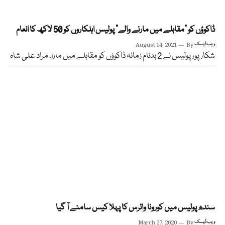
ڈاکوؤں کو “مقابلے میں مارنے والے” پولیس اہلکاروں کو 50 لاکھ کا انعام
ویب ڈیسک
By
August 14, 2021
شکار پور پولیس نے 2 بدنام زمانہ ڈاکوؤں کو مقابلے میں مارا، مراد علی شاہ
سندھ پولیس میں کورونا وائرس کا پہلا کیس سامنے آ گیا
ویب ڈیسک
By
March 27, 2020