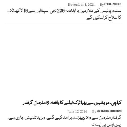
November 1, 2024
By
FAISAL ZAHEER
سندھ پولیس کے ملازمین یا اہلخانہ 200 نجی اسپتالوں سے 10 لاکھ تک
کا علاج کراسکیں گے
کراچی، مویشیوں سے بھرا ٹرک لوٹنے کا واقعہ، 6 ملزمان گرفتار
June 12, 2024
By
MUHAMMAD ZAIN RAZA
گرفتار ملزمان سے 35 بچھڑے برآمد کیے گئے، مزید تفتیش جاری ہے،
ایس ایس پی ایسٹ