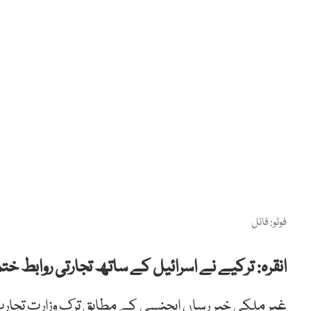
فوٹو: فائل
انقرہ: ترکیے نے اسرائیل کے ساتھ تجارتی روابط ختم
غیر ملکی خبر رساں ایجنسی کے مطابق ترک وزارت تجارت