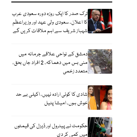
ترک صدر کا ایک روزہ دورہ سعودی عرب
کا اعلان، سعودی ولی عہد اور وزیراعظم
شہباز شریف سے اہم ملاقات کریں گے
دمشق کے نواحی علاقے جرمانہ میں
منی بس میں دھماکہ، 2 افراد جاں بحق،
متعدد زخمی
شادی کا کوئی ارادہ نہیں، اکیلی بے حد
خوش ہوں، امیشا پٹیل
حکومت نے پیٹرول اور ڈیزل کی قیمتوں
میں کمی کر دی