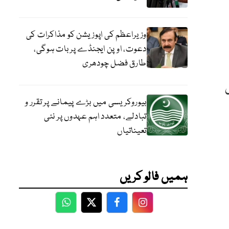
وزیراعظم کی اپوزیشن کو مذاکرات کی
دعوت، اوپن ایجنڈے پر بات ہوگی،
طارق فضل چودھری
 میں
بیوروکریسی میں بڑے پیمانے پر تقرر و
تبادلے، متعدد اہم عہدوں پر نئی
تعیناتیاں
ہمیں فالو کریں
WhatsApp
Twitter
Facebook
Facebook