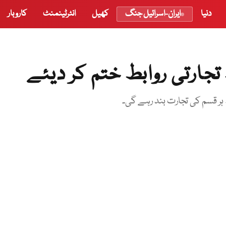
دنیا
ایران-اسرائیل جنگ
کھیل
انٹرٹینمنٹ
کاروبار
جارتی روابط ختم کر دیئے
ہر قسم کی تجارت بند رہے گی۔