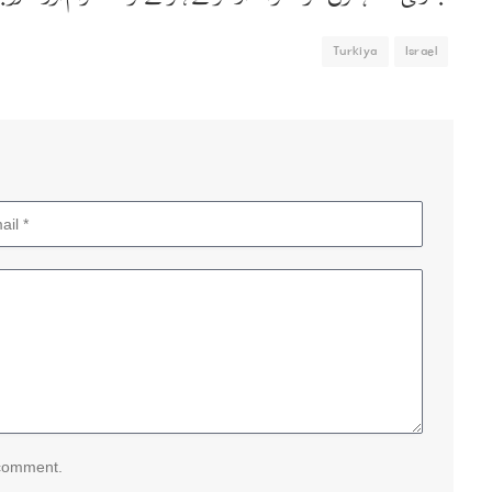
Turkiya
Israel
 comment.