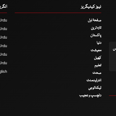
نیوز کیٹیگریز
انگر
صفحۂ اول
Urdu
تازہ ترین
Urdu
پاکستان
Urdu
دنیا
Urdu
اس
معیشت
Urdu
کھیل
Urdu
تعلیم
lish
صحت
انٹرٹینمنٹ
ٹیکنالوجی
دلچسپ و عجیب