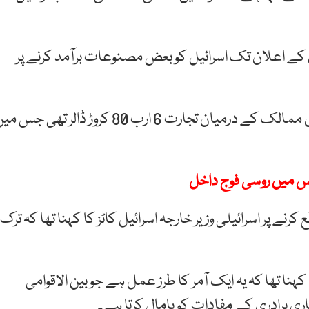
کے اعلان تک اسرائیل کو بعض مصنوعات برآمد کرنے پر
ترکیے کے شماریاتی ادارے کے مطابق 2023 میں دونوں ممالک کے درمیان تجارت 6 ارب 80 کروڑ ڈالر تھی جس
بیس میں روسی فوج داخل
 پر اسرائیلی وزیر خارجہ اسرائیل کاٹز کا کہنا تھا کہ ترک
ہنا تھا کہ یہ ایک آمر کا طرز عمل ہے جو بین الاقوامی
وباری برادری کے مفادات کو پامال کرتا ہے۔