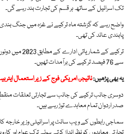
تک اسرائیل کے ساتھ ہر قسم کی تجارت بند رہے گی۔
واضح رہے کہ گزشتہ ماہ ترکیے نے غزہ میں جنگ بندی 
پابندی عائد کی تھی۔
سے 76 فیصد ترکیے کی برآمدات تھیں۔
یہ بھی پڑھیں:
نائیجر، امریکی فوج کے زیر استعمال ایئر
دوسری جانب ترکیے کی جانب سے تجارتی تعلقات منقطع کرنے
صدر اردوان تمام معاہدے توڑ رہے ہیں۔
سماجی رابطوں کے ویب سائٹ پر اسرائیلی وزیر خارجہ کا ک
تجارتی معاہدوں کو نظر انداز کرتے ہوئے ترک عوام اور کار