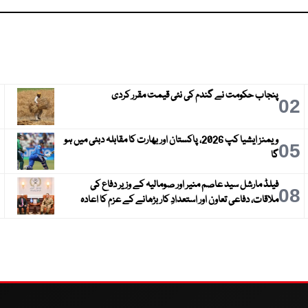
پنجاب حکومت نے گندم کی نئی قیمت مقرر کردی
3
02
ویمنز ایشیا کپ 2026، پاکستان اور بھارت کا مقابلہ دبئی میں ہو
6
05
گا
فیلڈ مارشل سید عاصم منیر اور صومالیہ کے وزیر دفاع کی
9
08
ملاقات، دفاعی تعاون اور استعدادِ کار بڑھانے کے عزم کا اعادہ