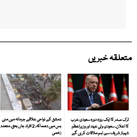
متعلقہ خبریں
دمشق کے نواحی علاقے جرمانہ میں منی
ترک صدر کا ایک روزہ دورہ سعودی عرب
بس میں دھماکہ، 2 افراد جاں بحق، متعدد
کا اعلان، سعودی ولی عہد اور وزیراعظم
زخمی
شہباز شریف سے اہم ملاقات کریں گے