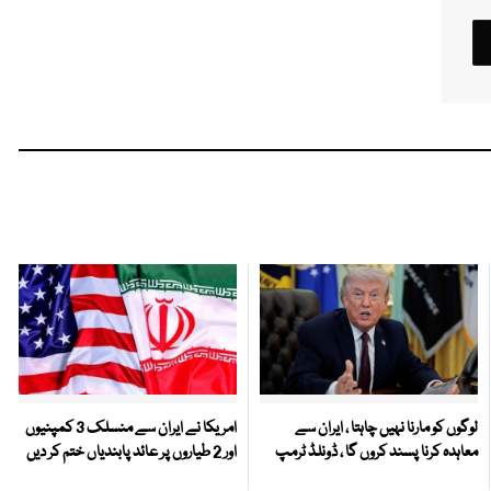
لوگوں کو مارنا نہیں چاہتا ، ایران سے
امریکا نے ایران سے منسلک 3 کمپنیوں
معاہدہ کرنا پسند کروں گا ، ڈونلڈ ٹرمپ
اور 2 طیاروں پر عائد پابندیاں ختم کر دیں