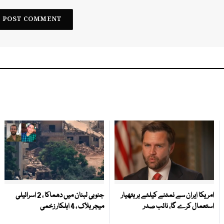
امریکا ایران سے نمٹنے کیلئے ہر ہتھیار
جنوبی لبنان میں دھماکا ، 2 اسرائیلی
استعمال کرے گا، نائب صدر
میجر ہلاک ، 4 اہلکار زخمی