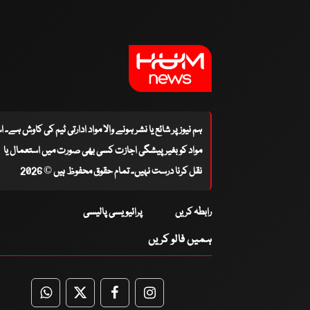
ہم نیوز پر شائع یا نشر ہونے والا مواد ادارتی ٹیم کی کاوش ہے۔ 
مواد کو بغیر پیشگی اجازت کسی بھی صورت میں استعمال یا
نقل کرنا درست نہیں۔ تمام حقوق محفوظ ہیں © 2026
رابطہ کریں
پرائیویسی پالیسی
ہمیں فالو کریں
WhatsApp
Twitter
Facebook
Facebook