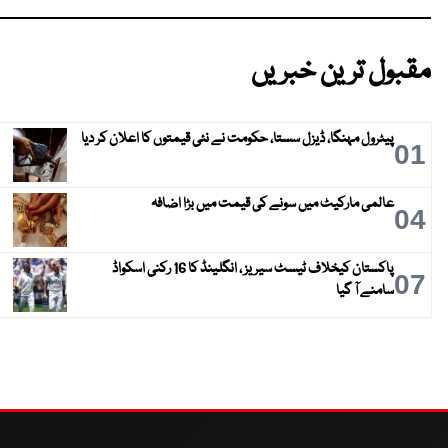
مقبول ترین خبریں
پیٹرول مہنگا، ڈیزل سستا، حکومت نے نئی قیمتوں کا اعلان کر دیا
01
عالمی مارکیٹ میں سونے کی قیمت میں بڑا اضافہ
04
پاکستان کیخلاف ٹیسٹ سیریز ، انگلینڈ کا 16 رکنی اسکواڈ
07
سامنے آ گیا