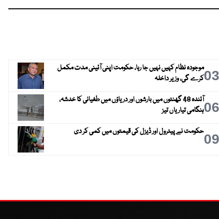
موجودہ نظام کہیں نہیں جا رہا، حکومت اپنی آئینی مدت مکمل
0
کرے گی، وزیر داخلہ
آئندہ 48 گھنٹوں میں بارشوں اور دریاؤں میں طغیانی کا خدشہ،
0
ہنگامی تیاریاں تیز
حکومت نے پیٹرول اور ڈیزل کی قیمتوں میں کمی کر دی
0