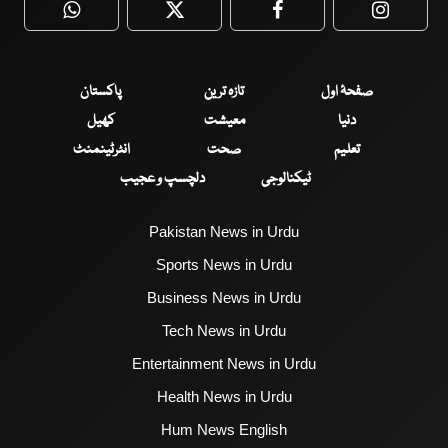
WhatsApp
Twitter
Facebook
Faceboo
صفحۂ اول
تازہ ترین
پاکستان
دنیا
معیشت
کھیل
تعلیم
صحت
انٹرٹینمنٹ
ٹیکنالوجی
دلچسپ و عجیب
Pakistan News in Urdu
Sports News in Urdu
Business News in Urdu
Tech News in Urdu
Entertainment News in Urdu
Health News in Urdu
Hum News English