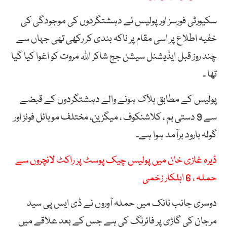
سکیورٹی فورسز اور پولیس نے دہشتگردوں کی موجودگی کی
خفیہ اطلاع پر اسی مقام پر ناکہ بندی کر رکھی تھی جہاں سے
چند روز قبل ایڈیشنل سیشن جج شاکر اللہ مروت کو اغوا کیا گیا
تھا ۔
پولیس کے مطابق ہلاک ہونے والے دہشتگردوں کے قبضے
سے 9 دستی بم ، کلاشنکوف ، میگزین، مختلف موبائل فونز اور
گولہ بارود برآمد ہوا ہے۔
ڈیرہ غازی خان میں پولیس چیک پوسٹ پر راکٹ لانچروں سے
حملہ ، 6 اہلکار زخمی
دوسری جانب ٹانک میں حملہ آوروں نے ڈی ایس پی سید
مرجان کی گاڑی پر فائرنگ کی ہے جس کے بعد علاقے میں