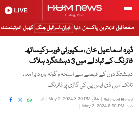
LIVE
10 Aug, 2026
صفحۂ اول
تازہ ترین
پاکستان
دنیا
ایران-اسرائیل جنگ
کھیل
انٹرٹینمنٹ
ڈیرہ اسماعیل خان ، سکیورٹی فورسز کیساتھ
فائرنگ کے تبادلے میں 3 دہشتگرد ہلاک
دہشتگردوں کے قبضے سے اسلحہ و گولہ بارود برآمد ،
ٹانک میں ڈی ایس پی کی گاڑی پر فائرنگ
|
شائع
|
اپ
May 2, 2024 3:30 PM
Mehmood Ahmed
ڈیٹ
|
May 2, 2024 8:50 PM