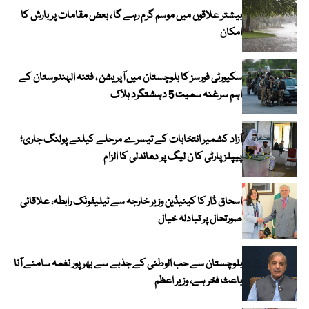
بیشتر علاقوں میں موسم گرم رہے گا ، بعض مقامات پر بارش کا
امکان
سکیورٹی فورسز کا بلوچستان میں آپریشن ، فتنہ الہندوستان کے
اہم سرغنہ سمیت 5 دہشتگرد ہلاک
آزاد کشمیر انتخابات کے تیسرے مرحلے کیلئے پولنگ جاری؛
پیپلز پارٹی کا ن لیگ پر دھاندلی کا الزام
اسحاق ڈار کا کینیڈین وزیر خارجہ سے ٹیلیفونک رابطہ، علاقائی
صورتحال پر تبادلہ خیال
بلوچستان سے حب الوطنی کے جذبے سے بھرپور نغمہ سامنے آنا
باعث فخر ہے، وزیر اعظم