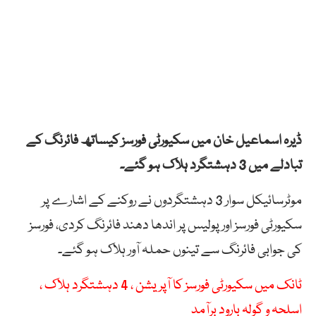
ڈیرہ اسماعیل خان میں سکیورٹی فورسز کیساتھ فائرنگ کے
تبادلے میں 3 دہشتگرد ہلاک ہو گئے۔
موٹرسائیکل سوار 3 دہشتگردوں نے روکنے کے اشارے پر
سکیورٹی فورسز اور پولیس پر اندھا دھند فائرنگ کردی، فورسز
کی جوابی فائرنگ سے تینوں حملہ آور ہلاک ہو گئے۔
ٹانک میں سکیورٹی فورسز کا آپریشن ، 4 دہشتگرد ہلاک ،
اسلحہ و گولہ بارود برآمد