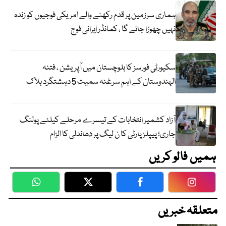
ہماری سرزمین پر قدم رکھنے والے امریکی فوجیوں کو زندہ
نہیں چھوڑا جائے گا ، کمانڈر ایرانی فوج
سکیورٹی فورسز کا بلوچستان میں آپریشن ، فتنہ
الہندوستان کے اہم سرغنہ سمیت 5 دہشتگرد ہلاک
آزاد کشمیر انتخابات کے تیسرے مرحلے کیلئے پولنگ
جاری؛ پیپلز پارٹی کا ن لیگ پر دھاندلی کا الزام
ہمیں فالو کریں
WhatsApp
Twitter
Facebook
Faceboo
متعلقہ خبریں