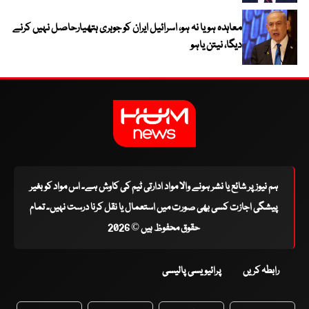
معاہدہ ہو یا نہ ہو، اسرائیل ایران کو جوہری ہتھیارحاصل نہیں کرنے
دیگا، نیتن یاہو
ہم نیوز پر شائع یا نشر ہونے والا مواد ادارتی ٹیم کی کاوش ہے۔ اس مواد کو بغیر
پیشگی اجازت کسی بھی صورت میں استعمال یا نقل کرنا درست نہیں۔ تمام
حقوق محفوظ ہیں © 2026
رابطہ کریں
پرائیویسی پالیسی