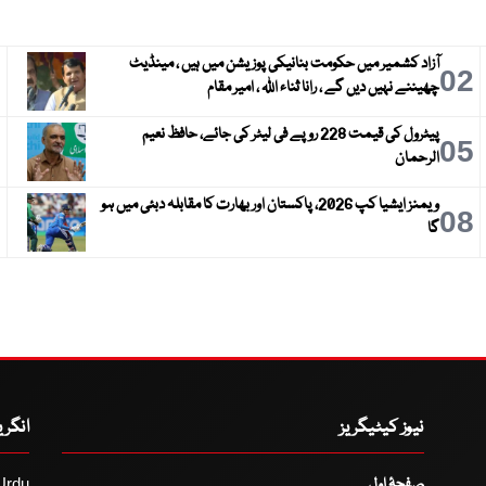
آزاد کشمیر میں حکومت بنانیکی پوزیشن میں ہیں ، مینڈیٹ
3
02
چھیننے نہیں دیں گے ، رانا ثناء اللہ ، امیر مقام
پیٹرول کی قیمت 228 روپے فی لیٹر کی جائے، حافظ نعیم
6
05
الرحمان
ویمنز ایشیا کپ 2026، پاکستان اور بھارت کا مقابلہ دبئی میں ہو
9
08
گا
نیوز کیٹیگریز
انگر
صفحۂ اول
Urdu