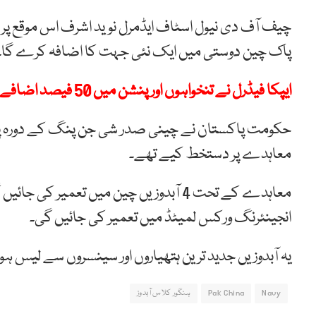
چیف آف دی نیول اسٹاف ایڈمرل نوید اشرف اس موقع پر
پاک چین دوستی میں ایک نئی جہت کا اضافہ کرے گا۔
ایپکا فیڈرل نے تنخواہوں اور پنشن میں 50 فیصد اضافے کا مطالبہ کر دیا
معاہدے پر دستخط کیے تھے۔
انجینئرنگ ورکس لمیٹڈ میں تعمیر کی جائیں گی۔
یہ آبدوزیں جدید ترین ہتھیاروں اور سینسروں سے لیس ہو
Navy
Pak China
ہنگور کلاس آبدوز