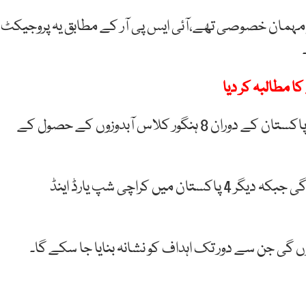
 مہمان خصوصی تھے،آئی ایس پی آر کے مطابق یہ پروجیکٹ
حکومت پاکستان نے چینی صدر شی جن پنگ کے دورہ پاکستان کے دوران 8 ہنگور کلاس آبدوزوں کے حصول کے
معاہدے کے تحت 4 آبدوزیں چین میں تعمیر کی جائیں گی جبکہ دیگر 4 پاکستان میں کراچی شپ یارڈ اینڈ
ں گی جن سے دور تک اہداف کو نشانہ بنایا جا سکے گا۔