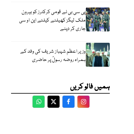
پی سی بی نے قومی کرکٹرز کو بیرون
ملک لیگز کھیلنے کیلئے این او سی
جاری کر دیئے
وزیر اعظم شہباز شریف کی وفد کے
ہمراہ روضہ رسولؐ پر حاضری
ہمیں فالو کریں
WhatsApp
Twitter
Facebook
Facebook