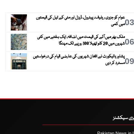
عوام کو جزوی ریلیف، پیٹرول، ڈیزل اور مٹی کے تیل کی قیمتوں
0
میں کمی
ملک بھر میں آٹے کی قیمت میں اضافہ، ایک ہفتے میں کئی
0
شہروں میں 20 کلو تھیلا 100 روپے تک مہنگا
پشاور ہائیکورٹ نے افغان شہریوں کی عارضی قیام کی درخواستیں
0
مسترد کر دیں
یزی سیکشنز
Pakistan News in 