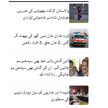
پاکستان کرکٹ چھوڑنے کی خبریں،
خوشدل شاہ نے خاموشی توڑ دی
ڈیرہ غازی خان میں گھر کی چھت گر
گئی ، 2 جاں بحق ، 3 افراد زخمی
الٹی گنتی والے خود بھی سیدھے ہو
جائیں گے ، ان کی گنتی بھی سیدھی ہو
جائیگی ، رانا ثناء اللہ
شہداء اور غازیوں کو سول ایوارڈز دینے
کی منظوری