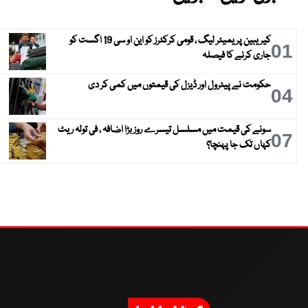
کیریبین پریمیئر لیگ ، قومی کرکٹرز کو این او سی 19 اگست کو
01
جاری کرنے کا فیصلہ
حکومت نے پیٹرول اور ڈیزل کی قیمتوں میں کمی کر دی
04
سونے کی قیمت میں مسلسل تیسرے روز بڑا اضافہ ، فی تولہ ریٹ
07
کہاں تک جا پہنچا؟