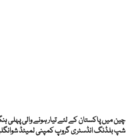
چین میں پاکستان کے لئے تیار ہونے والی پہلی ہ
شپ بلڈنگ انڈسٹری گروپ کمپنی لمیٹڈ شوانگلیو