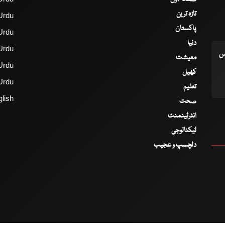
تازہ ترین
Urdu
پاکستان
Urdu
دنیا
Urdu
اس
معیشت
Urdu
کھیل
Urdu
تعلیم
lish
صحت
انٹرٹینمنٹ
ٹیکنالوجی
دلچسپ و عجیب