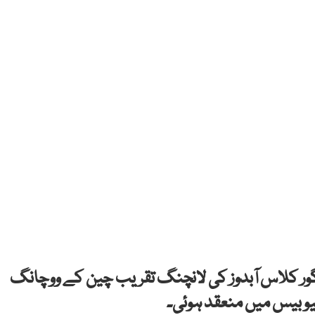
نگور کلاس آبدوز کی لانچنگ تقریب چین کے ووچانگ
 بیس میں منعقد ہوئی۔