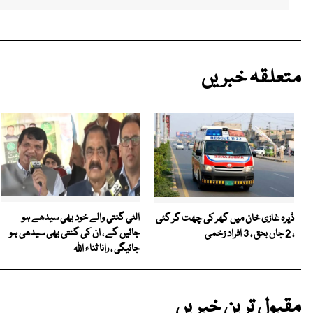
متعلقہ خبریں
الٹی گنتی والے خود بھی سیدھے ہو
ڈیرہ غازی خان میں گھر کی چھت گر گئی
جائیں گے ، ان کی گنتی بھی سیدھی ہو
، 2 جاں بحق ، 3 افراد زخمی
جائیگی ، رانا ثناء اللہ
مقبول ترین خبریں