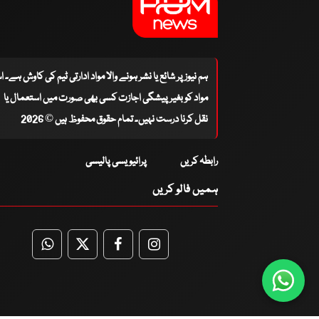
ہم نیوز پر شائع یا نشر ہونے والا مواد ادارتی ٹیم کی کاوش ہے۔ 
مواد کو بغیر پیشگی اجازت کسی بھی صورت میں استعمال یا
نقل کرنا درست نہیں۔ تمام حقوق محفوظ ہیں © 2026
رابطہ کریں
پرائیویسی پالیسی
ہمیں فالو کریں
WhatsApp
Twitter
Facebook
Facebook