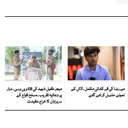
میر رضا کی قبر کشائی مکمل ، لاش کے
میجر طفیل شہید کی 68 ویں برسی ، مزار
نمونے حاصل کر لئے گئے
پر دعائیہ تقریب ، مسلح افواج کے
سربراہان کا خراج عقیدت