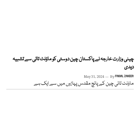
چینی وزارت خارجہ نے پاکستان چین دوستی کو ماؤنٹ تائی سے تشبیہ
دیدی
May 31, 2024
By
FAISAL ZAHEER
ماؤنٹ تائی چین کے پانچ مقدس پہاڑوں میں سے ایک ہے