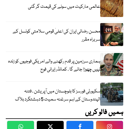
عالمی مارکیٹ میں سونے کی قیمت گر گئی
محسن رضائی ایران کی اعلیٰ قومی سلامتی کونسل کے
سربراہ مقرر
ہماری سرزمین پر قدم رکھنے والے امریکی فوجیوں کو زندہ
نہیں چھوڑا جائے گا ، کمانڈر ایرانی فوج
سکیورٹی فورسز کا بلوچستان میں آپریشن ، فتنہ
الہندوستان کے اہم سرغنہ سمیت 5 دہشتگرد ہلاک
ہمیں فالو کریں