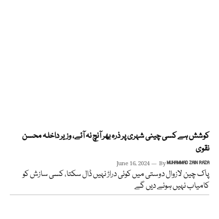
کوشش ہے کسی چینی شہری پر ذرہ بھر آنچ نہ آئے، وزیر داخلہ محسن
نقوی
June 16, 2024
By
MUHAMMAD ZAIN RAZA
پاک چین لازوال دوستی میں کوئی دراڑ نہیں ڈال سکتا، کسی سازش کو
کامیاب نہیں ہونے دیں گے