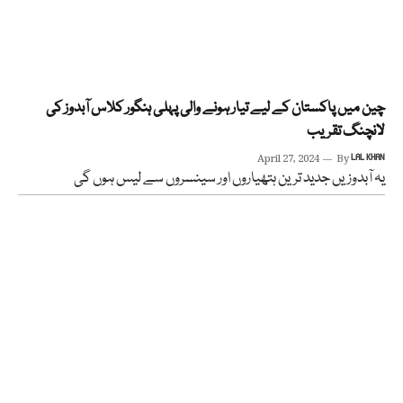
چین میں پاکستان کے لیے تیار ہونے والی پہلی ہنگور کلاس آبدوز کی
لانچنگ تقریب
April 27, 2024
By
LAL KHAN
یہ آبدوزیں جدید ترین ہتھیاروں اور سینسروں سے لیس ہوں گی