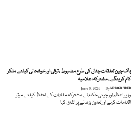
پاک چین تعلقات چٹان کی طرح مضبوط ، ترقی اور خوشحالی کیلئے ملکر
کام کرینگے ، مشترکہ اعلامیہ
June 9, 2024
By
MEHMOOD AHMED
وزیر اعظم اور چینی حکام نے مشترکہ مفادات کے تحفظ کیلئے موثر
اقدامات کرنے اور تعاون بڑھانے پر اتفاق کیا