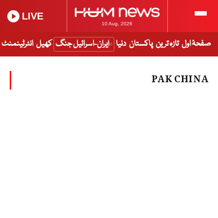
LIVE
10 Aug, 2026
صفحۂ اول
تازہ ترین
پاکستان
دنیا
ایران-اسرائیل جنگ
کھیل
انٹرٹینمنٹ
PAK CHINA