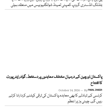
بلڈنگ انڈسٹری گروپ کمپنی لمیٹڈ شوانگلیو بیس میں منعقد ہوئی
پاکستان اورچین کے درمیان مختلف معاہدوں پر دستخط، گوادر ایئرپورٹ
کا افتتاح
October 14, 2024
By
FAISAL ZAHEER
کرنسی کے تبادلے کا بھی معاہدہ،پاکستان کی ترقی کیلئے کردارادا کرتے
رہیں گے، چینی وزیر اعظم