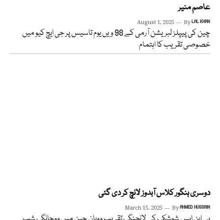
عاصم منیر
August 1, 2025
By
LAL KHAN
چین کی پیپلز لبریشن آرمی کے 98 ویں یوم تاسیس پر جی ایچ کیو میں
خصوصی تقریب کا اہتمام
دوسری ہنگور کلاس آبدوز لانچ کر دی گئی
March 15, 2025
By
AHMED HUSSAIN
پی این ایس شوشک کی لانچنگ تقریب ووہان چین میں ووچانگ شپ