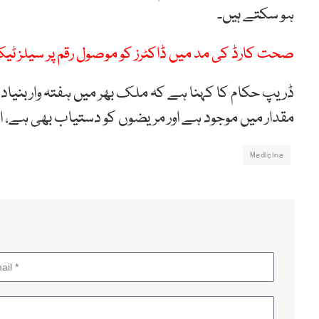
ہو سکتے ہیں۔
صحت کارڈ کی مد میں ڈاکٹرز کو موصول رقم پر سیلز ٹی
ڈریپ حکام کا کہنا ہے کہ ملک بھر میں ہفتہ وار بنیاد 
مقدار میں موجود ہے اور مریضوں کو دستیاب بھی ہے، 
Medicine