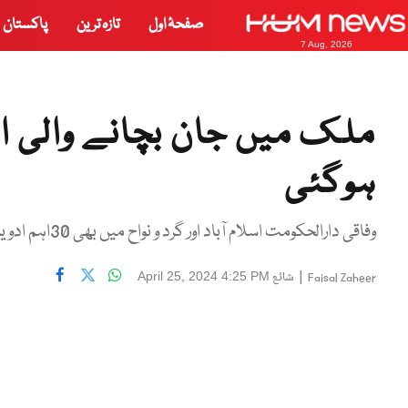
صفحۂ اول
تازہ ترین
پاکستان
7 Aug, 2026
ملک میں جان بچانے والی ا
ہوگئی
وفاقی دارالحکومت اسلام آباد اور گرد و نواح میں بھی 30اہم ادویات مارکیٹ میں دستیاب نہیں
|
شائع
April 25, 2024 4:25 PM
Faisal Zaheer