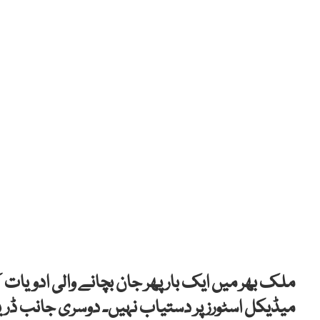
میڈیکل اسٹورز پر دستیاب نہیں۔ دوسری جانب ڈ