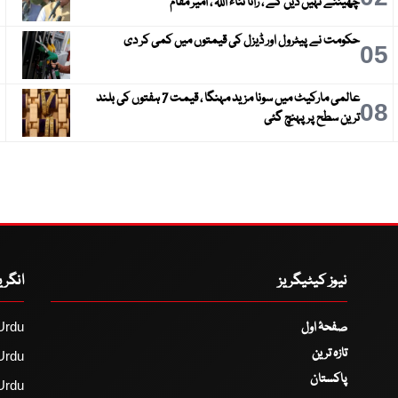
چھیننے نہیں دیں گے ، رانا ثناء اللہ ، امیر مقام
حکومت نے پیٹرول اور ڈیزل کی قیمتوں میں کمی کر دی
6
05
عالمی مارکیٹ میں سونا مزید مہنگا ، قیمت 7 ہفتوں کی بلند
9
08
ترین سطح پر پہنچ گئی
نیوز کیٹیگریز
انگر
صفحۂ اول
Urdu
تازہ ترین
Urdu
پاکستان
Urdu