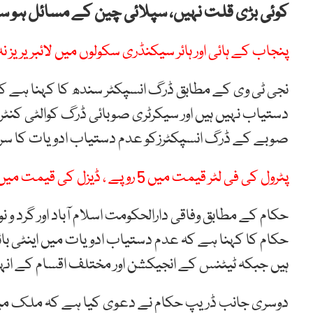
کوئی بڑی قلت نہیں، سپلائی چین کے مسائل ہو س
پنجاب کے ہائی اور ہائر سیکنڈری سکولوں میں لائبریریز ن
دستیاب نہیں ہیں اور سیکرٹری صوبائی ڈرگ کوالٹی کن
صوبے کے ڈرگ انسپکٹرزکو عدم دستیاب ادویات کا سرو
پٹرول کی فی لٹر قیمت میں 5 روپے ، ڈیزل کی قیمت میں 7 روپے تک کمی متوقع
حکام کا کہنا ہے کہ عدم دستیاب ادویات میں اینٹی با
ہیں جبکہ ٹیٹنس کے انجیکشن اور مختلف اقسام کے انہ
دوسری جانب ڈریپ حکام نے دعوی کیا ہے کہ ملک میں