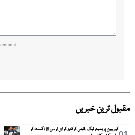
 comment.
مقبول ترین خبریں
کیریبین پریمیئر لیگ ، قومی کرکٹرز کو این او سی 19 اگست کو
01