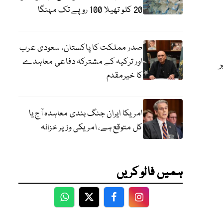
20 کلو تھیلا 100 روپے تک مہنگا
صدر مملکت کا پاکستان، سعودی عرب
اور ترکیہ کے مشترکہ دفاعی معاہدے
 پر
کا خیرمقدم
امریکا ایران جنگ بندی معاہدہ آج یا
کل متوقع ہے، امریکی وزیر خزانہ
ہمیں فالو کریں
WhatsApp
Twitter
Facebook
Facebook