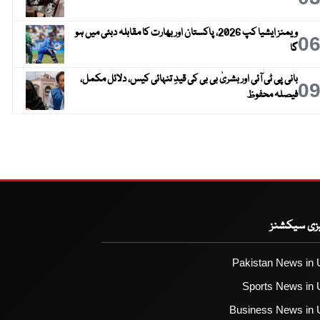
ویمنز ایشیا کپ 2026، پاکستان اور بھارت کا مقابلہ دبئی میں ہو
0
گا
بانی پی ٹی آئی اور بشریٰ بی بی کی قیدِ تنہائی کیس، دلائل مکمل،
0
فیصلہ محفوظ
یزی سیکشنز
Pakistan News in 
Sports News in 
Business News in 