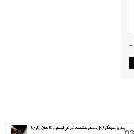
پیٹرول مہنگا، ڈیزل سستا، حکومت نے نئی قیمتوں کا اعلان کر دیا
0