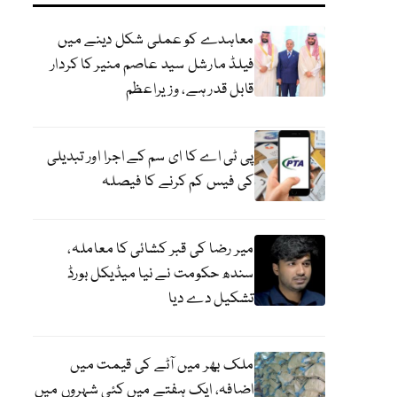
معاہدے کو عملی شکل دینے میں
فیلڈ مارشل سید عاصم منیر کا کردار
قابل قدر ہے، وزیراعظم
پی ٹی اے کا ای سم کے اجرا اور تبدیلی
کی فیس کم کرنے کا فیصلہ
میر رضا کی قبر کشائی کا معاملہ،
سندھ حکومت نے نیا میڈیکل بورڈ
تشکیل دے دیا
ملک بھر میں آٹے کی قیمت میں
اضافہ، ایک ہفتے میں کئی شہروں میں