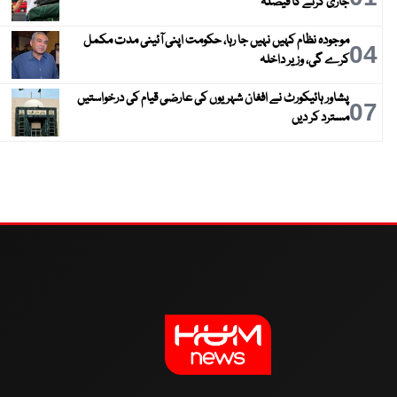
جاری کرنے کا فیصلہ
موجودہ نظام کہیں نہیں جا رہا، حکومت اپنی آئینی مدت مکمل
04
کرے گی، وزیر داخلہ
پشاور ہائیکورٹ نے افغان شہریوں کی عارضی قیام کی درخواستیں
07
مسترد کر دیں