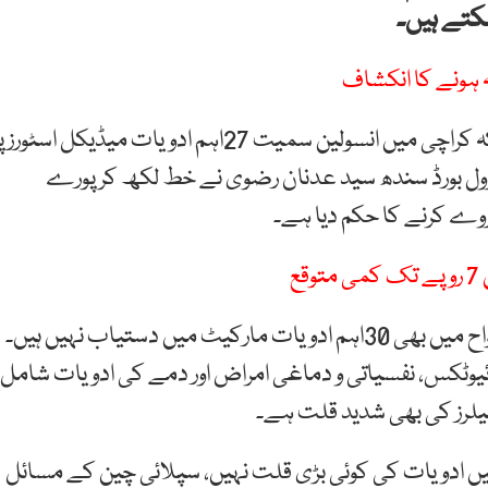
کتے ہیں۔
ہ ہونے کا انکشاف
نجی ٹی وی کے مطابق ڈرگ انسپکٹر سندھ کا کہنا ہے کہ کراچی میں انسولین سمیت 27اہم ادویات میڈیکل اسٹورز
ٹرول بورڈ سندھ سید عدنان رضوی نے خط لکھ کر پورے
ے کرنے کا حکم دیا ہے۔
حکام کے مطابق وفاقی دارالحکومت اسلام آباد اور گرد و نواح میں بھی 30اہم ادویات مارکیٹ میں دستیاب نہیں ہیں۔
ئیوٹکس، نفسیاتی و دماغی امراض اور دمے کی ادویات شامل
یلرز کی بھی شدید قلت ہے۔
 ادویات کی کوئی بڑی قلت نہیں، سپلائی چین کے مسائل