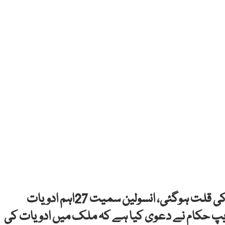
ملک بھر میں ایک بار پھر جان بچانے والی ادویات کی قلت ہوگئی، انسولین سمیت 27اہم ادویات
ریپ حکام نے دعوی کیا ہے کہ ملک میں ادویات کی