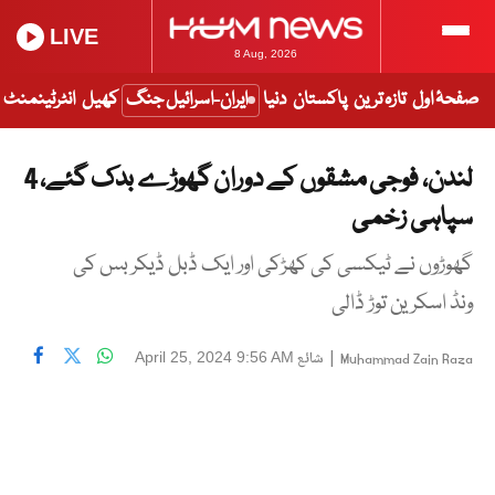
LIVE
8 Aug, 2026
صفحۂ اول
تازہ ترین
پاکستان
دنیا
ایران-اسرائیل جنگ
کھیل
انٹرٹینمنٹ
لندن، فوجی مشقوں کے دوران گھوڑے بدک گئے، 4
سپاہی زخمی
گھوڑوں نے ٹیکسی کی کھڑکی اور ایک ڈبل ڈیکر بس کی
ونڈ اسکرین توڑ ڈالی
|
شائع
April 25, 2024 9:56 AM
Muhammad Zain Raza