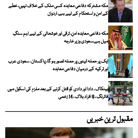
مکہ مشترکہ دفاعی معاہدہ کسی ملک کے خلاف نہیں، خطے
کے امن و استحکام کے لیے ہے، اردوان
مکہ دفاعی معاہدہ امن، ترقی اور خوشحالی کے لیے اہم سنگِ
میل ہے،سعودی وزیر خارجہ
ایک پر حملہ تینوں پر حملہ تصور ہو گا، پاکستان ، سعودی عرب
اور ترکیہ کے درمیان دفاعی معاہدہ
بینکاک ، دادا اور دادی کو قتل کرنے کے بعد ملزم کی اسکول میں
فائرنگ ، 8 افراد ہلاک ، 14 زخمی
مقبول ترین خبریں