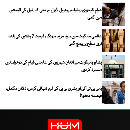
عوام کو جزوی ریلیف، پیٹرول، ڈیزل اور مٹی کے تیل کی قیمتوں
میں کمی
عالمی مارکیٹ میں سونا مزید مہنگا ، قیمت 7 ہفتوں کی بلند
ترین سطح پر پہنچ گئی
پشاور ہائیکورٹ نے افغان شہریوں کی عارضی قیام کی درخواستیں
مسترد کر دیں
بانی پی ٹی آئی اور بشریٰ بی بی کی قیدِ تنہائی کیس، دلائل مکمل،
فیصلہ محفوظ