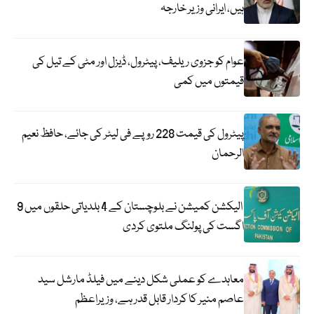
ہیں، ایرانی وزیر خارجہ
عوام کو جزوی ریلیف، پیٹرول، ڈیزل اور مٹی کے تیل کی
قیمتوں میں کمی
پیٹرول کی قیمت 228 روپے فی لیٹر کی جائے، حافظ نعیم
الرحمان
الیکشن کمیشن نے بلوچستان کے 4 بلدیاتی حلقوں میں 9
اگست کی پولنگ ملتوی کردی
معاہدے کو عملی شکل دینے میں فیلڈ مارشل سید
عاصم منیر کا کردار قابل قدر ہے، وزیراعظم