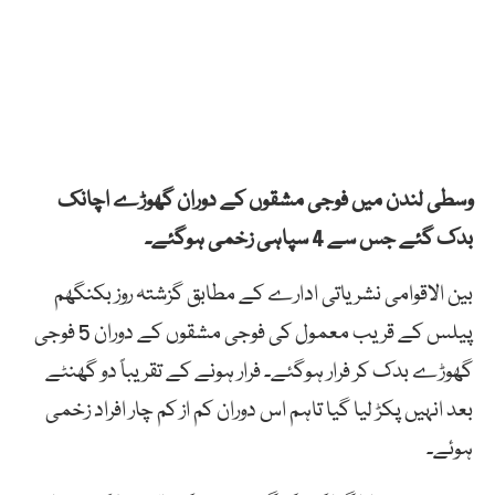
وسطی لندن میں فوجی مشقوں کے دوران گھوڑے اچانک
بدک گئے جس سے 4 سپاہی زخمی ہوگئے۔
بین الاقوامی نشریاتی ادارے کے مطابق گزشتہ روز بکنگھم
پیلس کے قریب معمول کی فوجی مشقوں کے دوران 5 فوجی
گھوڑے بدک کر فرار ہوگئے۔ فرار ہونے کے تقریباً دو گھنٹے
بعد انہیں پکڑ لیا گیا تاہم اس دوران کم از کم چار افراد زخمی
ہوئے۔