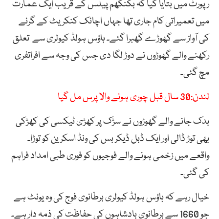
رپورٹ میں بتایا گیا کہ بکنگھم پیلس کے قریب ایک عمارت
میں تعمیراتی کام جاری تھا جہاں اچانک کنکریٹ کے گرنے
کی آواز سے گھوڑے گھبرا گئے۔ ہاؤس ہولڈ کیولری سے تعلق
رکھنے والے گھوڑوں نے دوڑ لگا دی جس کی وجہ سے افراتفری
مچ گئی۔
لندن:30 سال قبل چوری ہونے والا پرس مل گیا
بدک جانے والے گھوڑوں نے سڑک پر کھڑی ٹیکسی کی کھڑکی
بھی توڑ ڈالی اور ایک ڈبل ڈیکر بس کی ونڈ اسکرین کو توڑا۔
واقعے میں زخمی ہونے والے فوجیوں کو فوری طبی امداد فراہم
کی گئی۔
خیال رہے کہ ہاؤس ہولڈ کیولری برطانوی فوج کی وہ یونٹ ہے
جو 1660 سے برطانوی بادشاہوں کی حفاظت کی ذمہ دار ہے۔