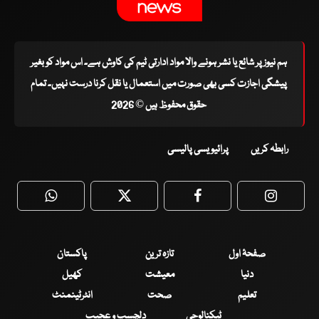
ہم نیوز پر شائع یا نشر ہونے والا مواد ادارتی ٹیم کی کاوش ہے۔ اس مواد کو بغیر
پیشگی اجازت کسی بھی صورت میں استعمال یا نقل کرنا درست نہیں۔ تمام
حقوق محفوظ ہیں © 2026
رابطہ کریں
پرائیویسی پالیسی
WhatsApp
Twitter
Facebook
Faceboo
صفحۂ اول
تازہ ترین
پاکستان
دنیا
معیشت
کھیل
تعلیم
صحت
انٹرٹینمنٹ
ٹیکنالوجی
دلچسپ و عجیب