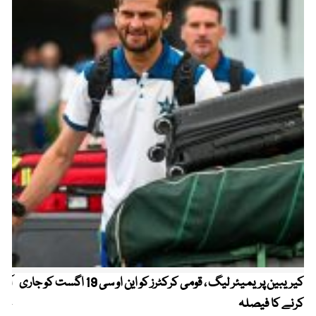
کیریبین پریمیئر لیگ ، قومی کرکٹرز کو این او سی 19 اگست کو جاری
آز
کرنے کا فیصلہ
چھی