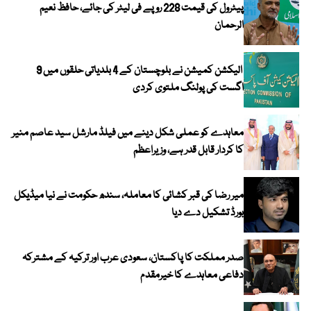
پیٹرول کی قیمت 228 روپے فی لیٹر کی جائے، حافظ نعیم
الرحمان
الیکشن کمیشن نے بلوچستان کے 4 بلدیاتی حلقوں میں 9
اگست کی پولنگ ملتوی کردی
معاہدے کو عملی شکل دینے میں فیلڈ مارشل سید عاصم منیر
کا کردار قابل قدر ہے، وزیراعظم
میر رضا کی قبر کشائی کا معاملہ، سندھ حکومت نے نیا میڈیکل
بورڈ تشکیل دے دیا
صدر مملکت کا پاکستان، سعودی عرب اور ترکیہ کے مشترکہ
دفاعی معاہدے کا خیرمقدم