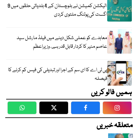
الیکشن کمیشن نے بلوچستان کے 4 بلدیاتی حلقوں میں 9
اگست کی پولنگ ملتوی کردی
معاہدے کو عملی شکل دینے میں فیلڈ مارشل سید
عاصم منیر کا کردار قابل قدر ہے، وزیراعظم
پی ٹی اے کا ای سم کے اجرا اور تبدیلی کی فیس کم کرنے کا
فیصلہ
ہمیں فالو کریں
WhatsApp
Twitter
Facebook
Faceboo
متعلقہ خبریں