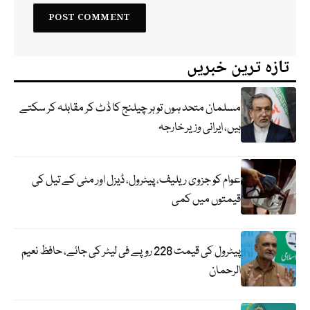
تازہ ترین خبریں
مسلمان متحد ہوں تو ہر چیلنج کا ڈٹ کر مقابلہ کر سکتے
ہیں، ایرانی وزیر خارجہ
عوام کو جزوی ریلیف، پیٹرول، ڈیزل اور مٹی کے تیل کی
قیمتوں میں کمی
پیٹرول کی قیمت 228 روپے فی لیٹر کی جائے، حافظ نعیم
الرحمان