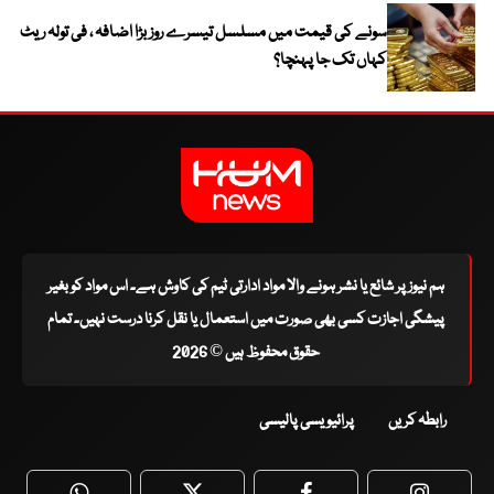
سونے کی قیمت میں مسلسل تیسرے روز بڑا اضافہ ، فی تولہ ریٹ
کہاں تک جا پہنچا؟
ہم نیوز پر شائع یا نشر ہونے والا مواد ادارتی ٹیم کی کاوش ہے۔ اس مواد کو بغیر
پیشگی اجازت کسی بھی صورت میں استعمال یا نقل کرنا درست نہیں۔ تمام
حقوق محفوظ ہیں © 2026
رابطہ کریں
پرائیویسی پالیسی