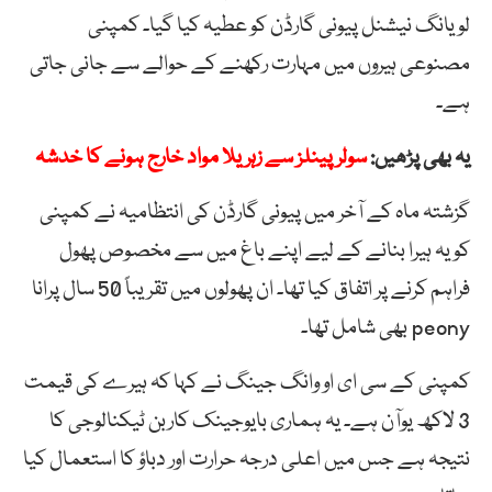
لویانگ نیشنل پیونی گارڈن کو عطیہ کیا گیا۔ کمپنی
مصنوعی ہیروں میں مہارت رکھنے کے حوالے سے جانی جاتی
ہے۔
یہ بھی پڑھیں:
سولر پینلز سے زہریلا مواد خارج ہونے کا خدشہ
گزشتہ ماہ کے آخر میں پیونی گارڈن کی انتظامیہ نے کمپنی
کو یہ ہیرا بنانے کے لیے اپنے باغ میں سے مخصوص پھول
فراہم کرنے پر اتفاق کیا تھا۔ ان پھولوں میں تقریباً 50 سال پرانا
peony بھی شامل تھا۔
کمپنی کے سی ای او وانگ جینگ نے کہا کہ ہیرے کی قیمت
3 لاکھ یوآن ہے۔ یہ ہماری بایوجینک کاربن ٹیکنالوجی کا
نتیجہ ہے جس میں اعلی درجہ حرارت اور دباؤ کا استعمال کیا