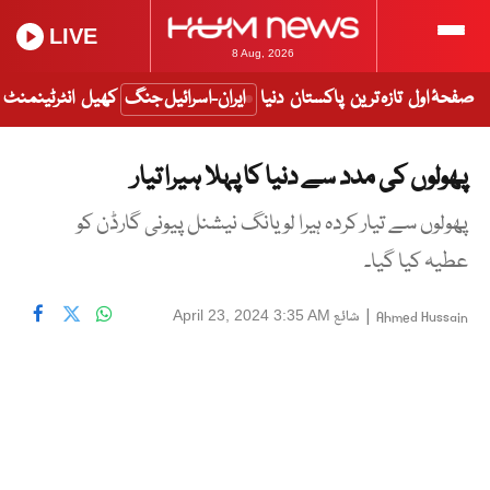
LIVE
8 Aug, 2026
صفحۂ اول
تازہ ترین
پاکستان
دنیا
ایران-اسرائیل جنگ
کھیل
انٹرٹینمنٹ
پھولوں کی مدد سے دنیا کا پہلا ہیرا تیار
پھولوں سے تیار کردہ ہیرا لویانگ نیشنل پیونی گارڈن کو
عطیہ کیا گیا۔
|
شائع
April 23, 2024 3:35 AM
Ahmed Hussain