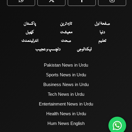
WhatsApp
Twitter
Facebook
Faceboo
صفحۂ اول
تازہ ترین
پاکستان
دنیا
معیشت
کھیل
تعلیم
صحت
انٹرٹینمنٹ
ٹیکنالوجی
دلچسپ و عجیب
Pakistan News in Urdu
Sports News in Urdu
Business News in Urdu
Tech News in Urdu
Entertainment News in Urdu
Health News in Urdu
Hum News English