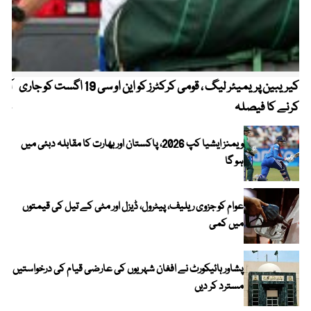
کیریبین پریمیئر لیگ ، قومی کرکٹرز کو این او سی 19 اگست کو جاری
آز
کرنے کا فیصلہ
چھی
ویمنز ایشیا کپ 2026، پاکستان اور بھارت کا مقابلہ دبئی میں
ہو گا
عوام کو جزوی ریلیف، پیٹرول، ڈیزل اور مٹی کے تیل کی قیمتوں
میں کمی
پشاور ہائیکورٹ نے افغان شہریوں کی عارضی قیام کی درخواستیں
مسترد کر دیں