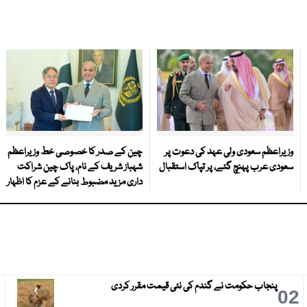
وزیراعظم سعودی ولی عہد کی دعوت پر
چین کے صدر کا خصوصی خط وزیراعظم
سعودی عرب پہنچ گئے، پر تپاک استقبال
شہباز شریف کے نام، پاک چین شراکت
داری مزید مضبوط بنانے کے عزم کا اظہار
پنجاب حکومت نے گندم کی نئی قیمت مقرر کردی
3
02