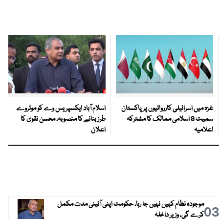
غزہ میں اسرائیلی کارروائیوں پر پاکستان
اسلام آباد ایکسپریس وے کو موٹروے
سمیت 8 اسلامی ممالک کا مشترکہ
طرز بنانے کا منصوبہ، محسن نقوی کا
اعلامیہ
اعلان
موجودہ نظام کہیں نہیں جا رہا، حکومت اپنی آئینی مدت مکمل
0
کرے گی، وزیر داخلہ