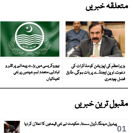
متعلقہ خبریں
بیوروکریسی میں بڑے پیمانے پر تقرر و
وزیراعظم کی اپوزیشن کو مذاکرات کی
تبادلے، متعدد اہم عہدوں پر نئی
دعوت، اوپن ایجنڈے پر بات ہوگی، طارق
تعیناتیاں
فضل چودھری
مقبول ترین خبریں
پیٹرول مہنگا، ڈیزل سستا، حکومت نے نئی قیمتوں کا اعلان کر دیا
01