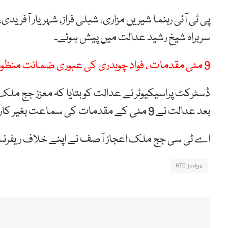
پی ٹی آئی رہنما شیریں مزاری، شبلی فراز، شہریار آفری
سربراہ شیخ رشید عدالت میں پیش ہوئے۔
9 مئی مقدمات ، فواد چوہدری کی عبوری ضمانت منظور ، گرفتاری سے روکدیا گیا
ڈسٹرکٹ پراسیکیوٹر نے عدالت کو بتایا کہ معزز جج مل
بعد عدالت نے 9 مئی کے مقدمات کی سماعت بغیر کارروائی کے 30 اپریل تک ملتوی کر دی۔
اے ٹی سی جج ملک اعجاز آصف نے اپنے خلاف ریفرنس 
ATC judge