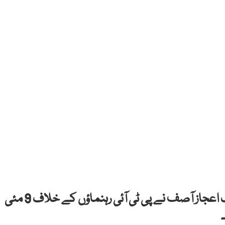
انسدادِ دہشتگردی عدالت راولپنڈی کے جج ملک اعجاز آصف نے پی ٹی آئی رہنماؤں کے خلاف 9 مئی