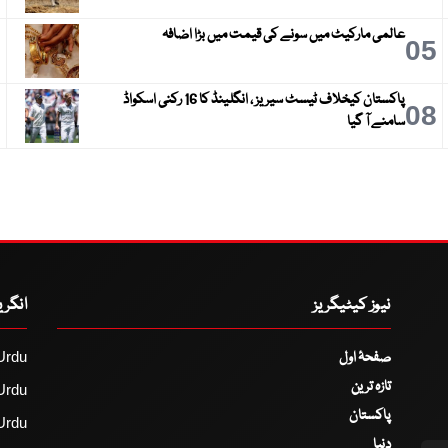
عالمی مارکیٹ میں سونے کی قیمت میں بڑا اضافہ
6
05
پاکستان کیخلاف ٹیسٹ سیریز ، انگلینڈ کا 16 رکنی اسکواڈ
9
08
سامنے آ گیا
نیوز کیٹیگریز
انگر
صفحۂ اول
Urdu
تازہ ترین
Urdu
پاکستان
Urdu
دنیا