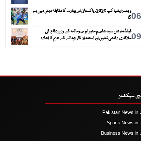
ویمنز ایشیا کپ 2026، پاکستان اور بھارت کا مقابلہ دبئی میں ہو
0
گا
فیلڈ مارشل سید عاصم منیر اور صومالیہ کے وزیر دفاع کی
0
ملاقات، دفاعی تعاون اور استعدادِ کار بڑھانے کے عزم کا اعادہ
یزی سیکشنز
Pakistan News in 
Sports News in 
Business News in 