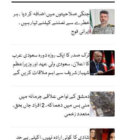
جنگی صلاحیتوں میں اضافہ کر دیا ، ہر
خطرے سے نمٹنے کیلئے تیار ہیں ،
ایرانی فوج
ترک صدر کا ایک روزہ دورہ سعودی عرب
کا اعلان، سعودی ولی عہد اور وزیراعظم
شہباز شریف سے اہم ملاقات کریں گے
دمشق کے نواحی علاقے جرمانہ میں
منی بس میں دھماکہ، 2 افراد جاں بحق،
متعدد زخمی
شادی کا کوئی ارادہ نہیں، اکیلی بے حد