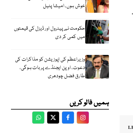
خوش ہوں، امیشا پٹیل
حکومت نے پیٹرول اور ڈیزل کی قیمتوں
میں کمی کر دی
وزیراعظم کی اپوزیشن کو مذاکرات کی
دعوت، اوپن ایجنڈے پر بات ہوگی،
طارق فضل چودھری
ہمیں فالو کریں
WhatsApp
Twitter
Facebook
Facebook
L