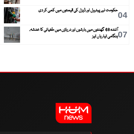
حکومت نے پیٹرول اور ڈیزل کی قیمتوں میں کمی کر دی
04
آئندہ 48 گھنٹوں میں بارشوں اور دریاؤں میں طغیانی کا خدشہ،
07
ہنگامی تیاریاں تیز