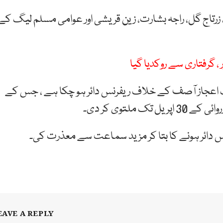
دی، زرتاج گل، راجہ بشارت، زین قریشی اور عوامی مسلم لیگ کے
ک اعجاز آصف کے خلاف ریفرنس دائر ہو چکا ہے ، جس کے
دائر ہونے کا بتا کر مزید سماعت سے معذرت کی۔
EAVE A REPLY