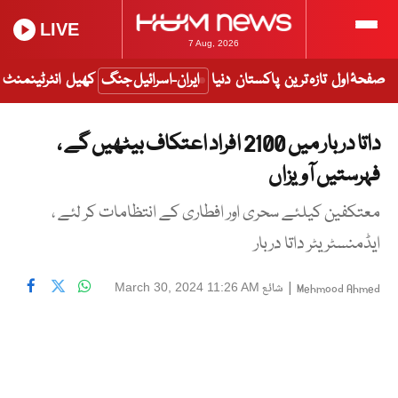
LIVE
7 Aug, 2026
صفحۂ اول
تازہ ترین
پاکستان
دنیا
ایران-اسرائیل جنگ
کھیل
انٹرٹینمنٹ
داتا دربار میں 2100 افراد اعتکاف بیٹھیں گے ،
فہرستیں آویزاں
معتکفین کیلئے سحری اور افطاری کے انتظامات کر لئے ،
ایڈمنسٹریٹر داتا دربار
|
شائع
March 30, 2024 11:26 AM
Mehmood Ahmed