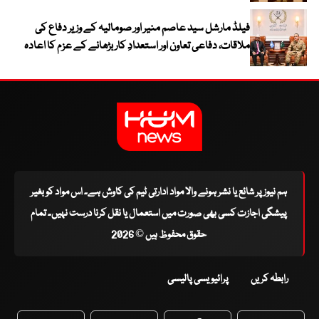
فیلڈ مارشل سید عاصم منیر اور صومالیہ کے وزیر دفاع کی
ملاقات، دفاعی تعاون اور استعدادِ کار بڑھانے کے عزم کا اعادہ
ہم نیوز پر شائع یا نشر ہونے والا مواد ادارتی ٹیم کی کاوش ہے۔ اس مواد کو بغیر
پیشگی اجازت کسی بھی صورت میں استعمال یا نقل کرنا درست نہیں۔ تمام
حقوق محفوظ ہیں © 2026
رابطہ کریں
پرائیویسی پالیسی