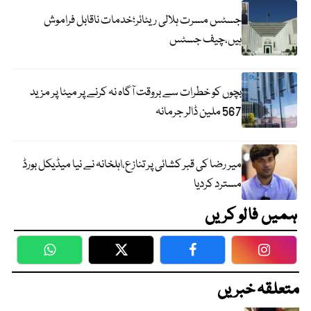
جسٹس مسرت ہلالی ریٹائر؛خدمات ناقابل فراموش
ہیں،چیف جسٹس
بچوں کو خطرات سے بروقت آگاہ نہ کرنے پر میٹا پر مزید
567 ملین ڈالر جرمانہ
میر رضا کی قبر کشائی پر تنازع،اہلخانہ نے نیا میڈیکل بورڈ
مسترد کردیا
ہمیں فالو کریں
WhatsApp
Twitter
Facebook
Faceboo
متعلقہ خبریں