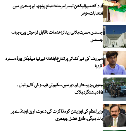
آزاد کشمیرالیکشن تیسرا مرحلہ؛ضلع پونچھ اور پلندری میں
انتخابات مؤخر
جسٹس مسرت ہلالی ریٹائر؛خدمات ناقابل فراموش ہیں،چیف
جسٹس
میر رضا کی قبر کشائی پر تنازع،اہلخانہ نے نیا میڈیکل بورڈ مسترد
کردیا
جنوبی وزیرستان اور دیر میں سکیورٹی فورسز کی کارروائیاں ،
10دہشتگرد ہلاک
وزیراعظم کی اپوزیشن کو مذاکرات کی دعوت، اوپن ایجنڈے پر
بات ہوگی، طارق فضل چودھری