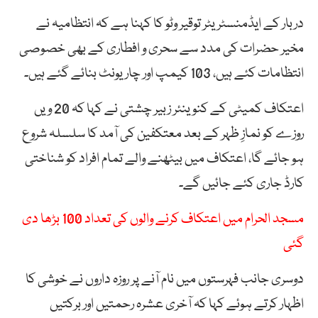
دربار کے ایڈمنسٹریٹر توقیر وٹو کا کہنا ہے کہ انتظامیہ نے
مخیر حضرات کی مدد سے سحری و افطاری کے بھی خصوصی
انتظامات کئے ہیں، 103 کیمپ اور چار یونٹ بنائے گئے ہیں۔
اعتکاف کمیٹی کے کنوینئر زبیر چشتی نے کہا کہ 20 ویں
روزے کو نمازِ ظہر کے بعد معتکفین کی آمد کا سلسلہ شروع
ہو جائے گا، اعتکاف میں بیٹھنے والے تمام افراد کو شناختی
کارڈ جاری کئے جائیں گے۔
مسجد الحرام میں اعتکاف کرنے والوں کی تعداد 100 بڑھا دی
گئی
دوسری جانب فہرستوں میں نام آنے پر روزہ داروں نے خوشی کا
اظہار کرتے ہوئے کہا کہ آخری عشرہ رحمتیں اور برکتیں