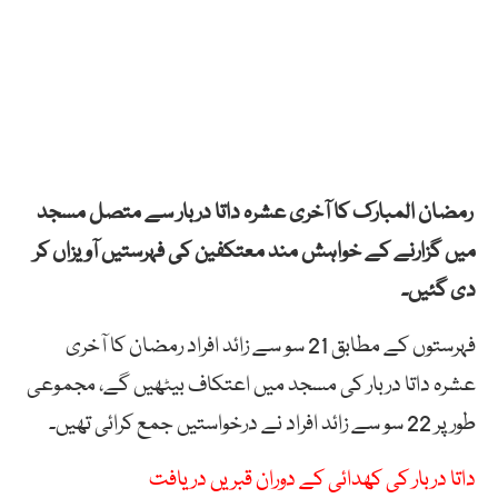
رمضان المبارک کا آخری عشرہ داتا دربار سے متصل مسجد
میں گزارنے کے خواہش مند معتکفین کی فہرستیں آویزاں کر
دی گئیں۔
فہرستوں کے مطابق 21 سو سے زائد افراد رمضان کا آخری
عشرہ داتا دربار کی مسجد میں اعتکاف بیٹھیں گے، مجموعی
طور پر 22 سو سے زائد افراد نے درخواستیں جمع کرائی تھیں۔
داتا دربار کی کھدائی کے دوران قبریں دریافت