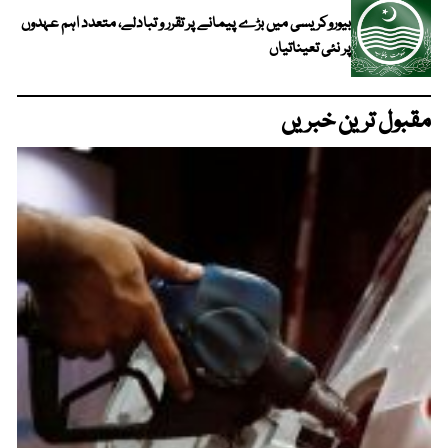
بیوروکریسی میں بڑے پیمانے پر تقرر و تبادلے، متعدد اہم عہدوں
پر نئی تعیناتیاں
مقبول ترین خبریں