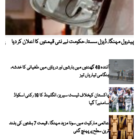
پیٹرول مہنگا، ڈیزل سستا، حکومت نے نئی قیمتوں کا اعلان کر دیا
پنج
آئندہ 48 گھنٹوں میں بارشوں اور دریاؤں میں طغیانی کا خدشہ،
ہنگامی تیاریاں تیز
پاکستان کیخلاف ٹیسٹ سیریز ، انگلینڈ کا 16 رکنی اسکواڈ
سامنے آ گیا
عالمی مارکیٹ میں سونا مزید مہنگا ، قیمت 7 ہفتوں کی بلند
ترین سطح پر پہنچ گئی