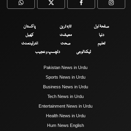
WhatsApp
Twitter
Facebook
Faceboo
صفحۂ اول
تازہ ترین
پاکستان
دنیا
معیشت
کھیل
تعلیم
صحت
انٹرٹینمنٹ
ٹیکنالوجی
دلچسپ و عجیب
Pakistan News in Urdu
Sports News in Urdu
Business News in Urdu
Tech News in Urdu
Entertainment News in Urdu
Health News in Urdu
Hum News English