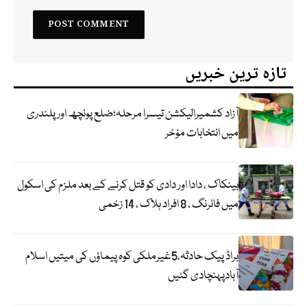
تازہ ترین خبریں
آزاد کشمیرالیکشن تیسرا مرحلہ؛ضلع پونچھ اور پلندری
میں انتخابات مؤخر
بینکاک ، دادا اور دادی کو قتل کرنے کے بعد ملزم کی اسکول
میں فائرنگ ، 8 افراد ہلاک ، 14 زخمی
براڈ پیک حادثہ،5غیرملکی کوہ پیماؤں کی میتیں اسلام
آبادپہنچادی گئیں