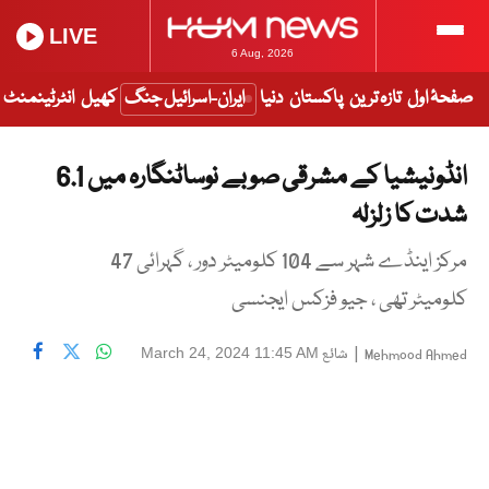
LIVE
6 Aug, 2026
صفحۂ اول
تازہ ترین
پاکستان
دنیا
ایران-اسرائیل جنگ
کھیل
انٹرٹینمنٹ
انڈونیشیا کے مشرقی صوبے نوساٹنگارہ میں 6.1
شدت کا زلزلہ
مرکز اینڈے شہر سے 104 کلومیٹر دور ، گہرائی 47
کلومیٹر تھی ، جیو فزکس ایجنسی
|
شائع
March 24, 2024 11:45 AM
Mehmood Ahmed