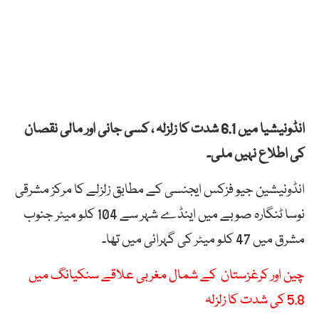
انڈونیشیا میں 6.1 شدت کا زلزلہ ، کسی جانی اور مالی نقصان
کی اطلاع نہیں ملی۔
انڈونیشین جیو فزکس ایجنسی کے مطابق زلزلے کا مرکز مشرقی
نوسا ٹنگارہ صوبے میں اینڈے شہر سے 104 کلو میٹر جنوب
مشرق میں 47 کلو میٹر کی گہرائی میں تھا۔
چین اور کرغزستان کے شمال مغربی علاقے سنکیانگ میں
5.8 کی شدت کا زلزلہ