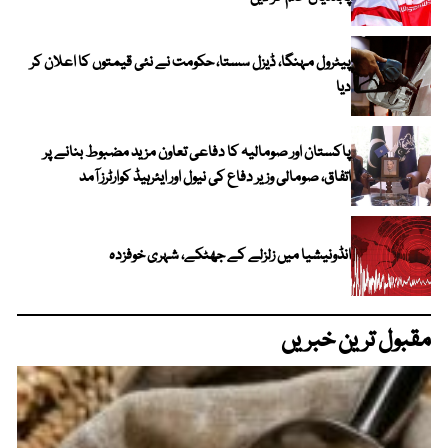
پیٹرول مہنگا، ڈیزل سستا، حکومت نے نئی قیمتوں کا اعلان کر
دیا
پاکستان اور صومالیہ کا دفاعی تعاون مزید مضبوط بنانے پر
اتفاق، صومالی وزیر دفاع کی نیول اور ایئرہیڈ کوارٹرز آمد
انڈونیشیا میں زلزلے کے جھٹکے، شہری خوفزدہ
مقبول ترین خبریں