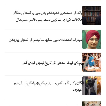
والد کی صحت پر شدید تشویش ہے، پاکستانی حکام
ملاقات کی اجازت نہیں دے رہے ، قاسم ، سلیمان
میٹرک امتحانات میں سکھ طالبعلم کی نمایاں پوزیشن
ایم ڈی کیٹ امتحان کی تاریخ تبدیل کردی گئی
گاڑی کے گلَو باکس سے دیوہیکل اژدہا نکل آیا، ڈرائیور
خوفزدہ