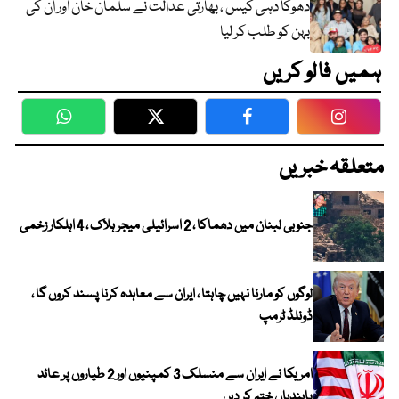
دھوکا دہی کیس ، بھارتی عدالت نے سلمان خان اور ان کی
بہن کو طلب کر لیا
ہمیں فالو کریں
WhatsApp
Twitter
Facebook
Faceboo
متعلقہ خبریں
جنوبی لبنان میں دھماکا ، 2 اسرائیلی میجر ہلاک ، 4 اہلکار زخمی
لوگوں کو مارنا نہیں چاہتا ، ایران سے معاہدہ کرنا پسند کروں گا ،
ڈونلڈ ٹرمپ
امریکا نے ایران سے منسلک 3 کمپنیوں اور 2 طیاروں پر عائد
پابندیاں ختم کر دیں