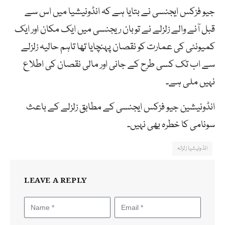
جیو فزکس ایجنسی نے بتایا ہے کہ انڈونیشیا میں اس سے
قبل آنے والے زلزلے نے توبان ریجنسی میں ایک مکان اور ایک
کمیونٹی کی عمارت کو نقصان پہنچایا تھا تاہم حالیہ زلزلے
سے اب تک کسی طرح کے جانی اور مالی نقصان کی اطلاع
نہیں ملی ہے۔
انڈونیشین جیو فزکس ایجنسی کے مطابق زلزلے کے باعث
سونامی کا خطرہ بھی نہیں۔
انڈونیشیا زلزلہ
LEAVE A REPLY