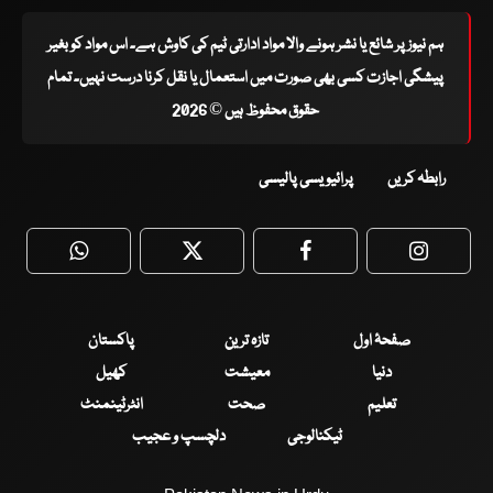
ہم نیوز پر شائع یا نشر ہونے والا مواد ادارتی ٹیم کی کاوش ہے۔ اس مواد کو بغیر
پیشگی اجازت کسی بھی صورت میں استعمال یا نقل کرنا درست نہیں۔ تمام
حقوق محفوظ ہیں © 2026
رابطہ کریں
پرائیویسی پالیسی
WhatsApp
Twitter
Facebook
Faceboo
صفحۂ اول
تازہ ترین
پاکستان
دنیا
معیشت
کھیل
تعلیم
صحت
انٹرٹینمنٹ
ٹیکنالوجی
دلچسپ و عجیب