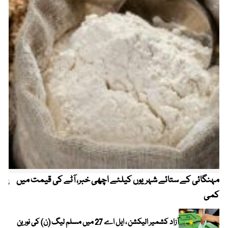
مہنگائی کے ستائے شہریوں کیلئے اچھی خبر، آٹے کی قیمت میں
پیٹ
کمی
آزاد کشمیر الیکشن ، ایل اے 27 میں مسلم لیگ (ن) کی نورین