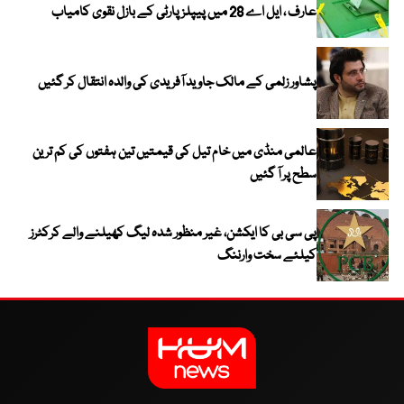
عارف ، ایل اے 28 میں پیپلز پارٹی کے بازل نقوی کامیاب
پشاور زلمی کے مالک جاوید آفریدی کی والدہ انتقال کر گئیں
عالمی منڈی میں خام تیل کی قیمتیں تین ہفتوں کی کم ترین
سطح پر آ گئیں
پی سی بی کا ایکشن، غیر منظور شدہ لیگ کھیلنے والے کرکٹرز
کیلئے سخت وارننگ