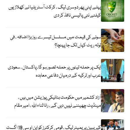
پہلے اپنی پھر دوسری لیگ ، کرکٹ آسٹریلیا نے کھلاڑیوں
کیلئے نئی پالیسی نافذ کر دی
سونے کی قیمت میں مسلسل تیسرے روز بڑا اضافہ ، فی
تولہ ریٹ کہاں تک جا پہنچا؟
ایک پر حملہ تینوں پر حملہ تصور ہو گا، پاکستان ، سعودی
عرب اور ترکیہ کے درمیان دفاعی معاہدہ
آزاد کشمیر میں حکومت بنانیکی پوزیشن میں ہیں ،
مینڈیٹ چھیننے نہیں دیں گے ، رانا ثناء اللہ ، امیر مقام
کیریبین پریمیئر لیگ ، قومی کرکٹرز کو این او سی 19 اگست