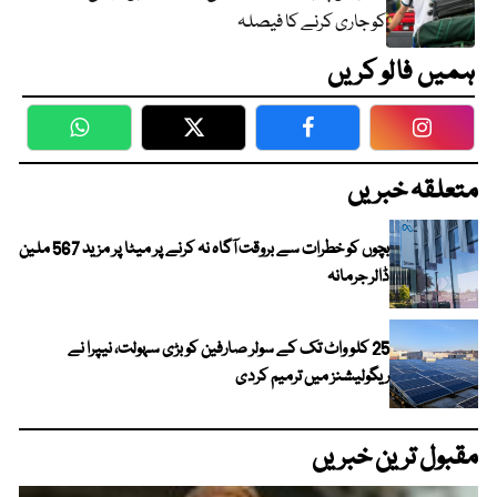
کو جاری کرنے کا فیصلہ
ہمیں فالو کریں
WhatsApp
Twitter
Facebook
Faceboo
متعلقہ خبریں
بچوں کو خطرات سے بروقت آگاہ نہ کرنے پر میٹا پر مزید 567 ملین
ڈالر جرمانہ
25 کلو واٹ تک کے سولر صارفین کو بڑی سہولت، نیپرا نے
ریگولیشنز میں ترمیم کردی
مقبول ترین خبریں