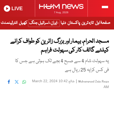
LIVE
7 Aug, 2026
صفحۂ اول
تازہ ترین
پاکستان
دنیا
ایران-اسرائیل جنگ
کھیل
انٹرٹینمنٹ
مسجد الحرام، بیمار اور بزرگ زائرین کو طواف کرانے
کیلئے گالف کار کی سہولت فراہم
یہ سہولت شام 4 سے صبح 4 بجے تک ہوتی ہے جس کا
فی کس کرایہ 25 ریال ہے
|
شائع
March 22, 2024 10:42
Muhammad Zain Raza
AM