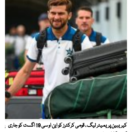
کیریبین پریمیئر لیگ ، قومی کرکٹرز کو این او سی 19 اگست کو جاری
پیٹ