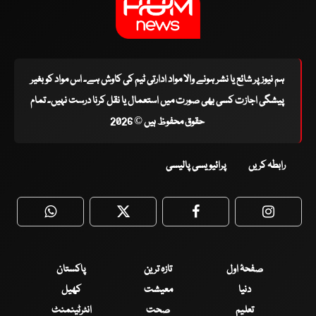
ہم نیوز پر شائع یا نشر ہونے والا مواد ادارتی ٹیم کی کاوش ہے۔ اس مواد کو بغیر
پیشگی اجازت کسی بھی صورت میں استعمال یا نقل کرنا درست نہیں۔ تمام
حقوق محفوظ ہیں © 2026
رابطہ کریں
پرائیویسی پالیسی
WhatsApp
Twitter
Facebook
Faceboo
صفحۂ اول
تازہ ترین
پاکستان
دنیا
معیشت
کھیل
تعلیم
صحت
انٹرٹینمنٹ