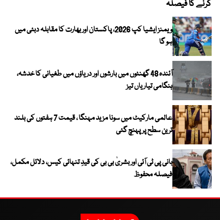
کرنے کا فیصلہ
ویمنز ایشیا کپ 2026، پاکستان اور بھارت کا مقابلہ دبئی میں
ہو گا
آئندہ 48 گھنٹوں میں بارشوں اور دریاؤں میں طغیانی کا خدشہ،
ہنگامی تیاریاں تیز
عالمی مارکیٹ میں سونا مزید مہنگا ، قیمت 7 ہفتوں کی بلند
ترین سطح پر پہنچ گئی
بانی پی ٹی آئی اور بشریٰ بی بی کی قیدِ تنہائی کیس، دلائل مکمل،
فیصلہ محفوظ