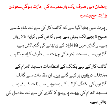
رمضان میں صرف ایک بار عمرےکی اجازت ہوگی،سعودی
وزارت حج وعمرہ
رپورٹ میں بتایا گیا ہے کہ گالف کار کی سہولت شام 4 سے
صبح 4 بجے تک ہوتی ہے جس کا فی کس کرایہ 25 ریال
ہے۔ ہر گاڑی میں 10 افراد کے بیٹھنے کی گنجائش ہے،
گاڑیوں سے مسجد الحرام کی چھت سے طواف کرایا جاتا ہے۔
گالف کار کے لیے بکنگ کے انتظامات مسجد الحرام کے
مختلف دروازوں پر کیے گئے ہیں۔ ان مقامات سے گالف
گاڑیوں کی بکنگ کرانے کے بعد وہاں سے لفٹ کے ذریعے
مسجد الحرام کی چھت پر پہنچ کر گاڑی کی سہولت حاصل کی
جاتی ہے۔