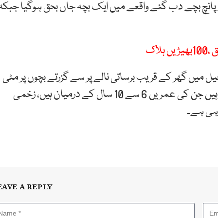
پانچ بچے دب گئے واقعے میں ایک بچہ جاں بحق ہوگیا جبکہ
ل میں گھر کے قریب برساتی نالے پر سے گزرتے بچوں پر مٹی
کا تودہ گر پڑا ، جاں بحق اور زخمی بچے آپس میں رشتہ دار ہیں جن کی عمریں 6 سے 10 سال کے درمیان ہیں، زخمی
رہی ہے۔
EAVE A REPLY