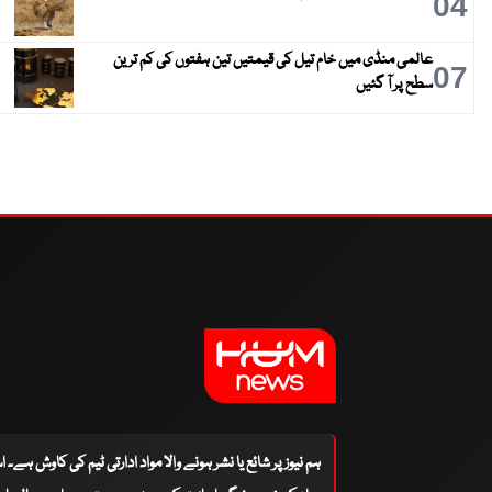
04
عالمی منڈی میں خام تیل کی قیمتیں تین ہفتوں کی کم ترین
07
سطح پر آ گئیں
ہم نیوز پر شائع یا نشر ہونے والا مواد ادارتی ٹیم کی کاوش ہے۔ 