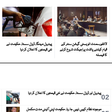
لاانفورسمنٹ انویسٹی گیشن سنٹر کے
پیٹرول مہنگا، ڈیزل سستا، حکومت نے
قیام کیلئے پائلٹ پراجیکٹ شروع کرنے
نئی قیمتوں کا اعلان کر دیا
کا فیصلہ
پیٹرول اور ڈیزل سستا، حکومت نے نئی قیمتوں کا اعلان کر دیا
3
02
موجودہ نظام کہیں نہیں جا رہا، حکومت اپنی آئینی مدت مکمل