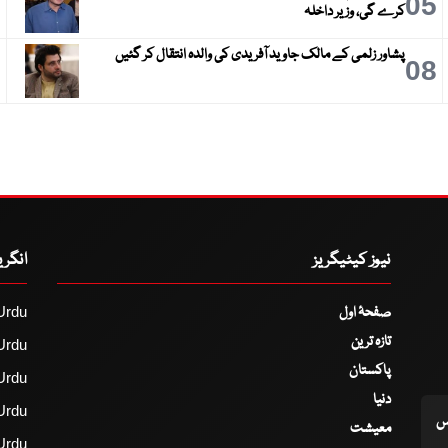
6
05
کرے گی، وزیر داخلہ
پشاور زلمی کے مالک جاوید آفریدی کی والدہ انتقال کر گئیں
9
08
نیوز کیٹیگریز
انگر
صفحۂ اول
Urdu
تازہ ترین
Urdu
پاکستان
Urdu
دنیا
Urdu
اس
معیشت
Urdu