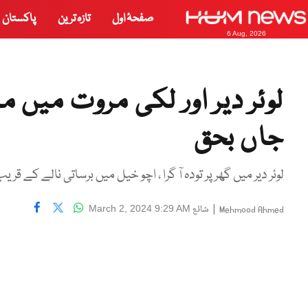
صفحۂ اول
تازہ ترین
پاکستان
6 Aug, 2026
جاں بحق
لوئر دیر میں گھر پر تودہ آ گرا ، اچو خیل میں برساتی نالے کے قریب گزرتے ہوئے 5 بچے 
|
شائع
March 2, 2024 9:29 AM
Mehmood Ahmed