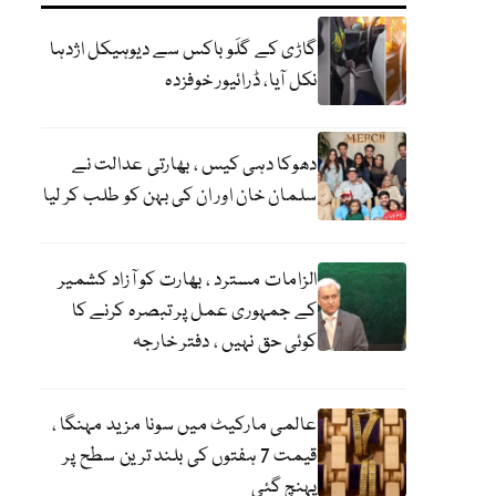
گاڑی کے گلَو باکس سے دیوہیکل اژدہا
نکل آیا، ڈرائیور خوفزدہ
دھوکا دہی کیس ، بھارتی عدالت نے
سلمان خان اور ان کی بہن کو طلب کر لیا
الزامات مسترد ، بھارت کو آزاد کشمیر
کے جمہوری عمل پر تبصرہ کرنے کا
کوئی حق نہیں ، دفتر خارجہ
عالمی مارکیٹ میں سونا مزید مہنگا ،
قیمت 7 ہفتوں کی بلند ترین سطح پر
پہنچ گئی