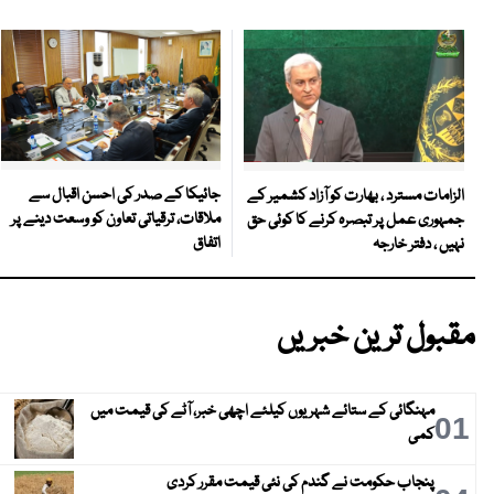
جائیکا کے صدر کی احسن اقبال سے
الزامات مسترد ، بھارت کو آزاد کشمیر کے
ملاقات، ترقیاتی تعاون کو وسعت دینے پر
جمہوری عمل پر تبصرہ کرنے کا کوئی حق
اتفاق
نہیں ، دفتر خارجہ
مقبول ترین خبریں
مہنگائی کے ستائے شہریوں کیلئے اچھی خبر، آٹے کی قیمت میں
01
کمی
پنجاب حکومت نے گندم کی نئی قیمت مقرر کردی