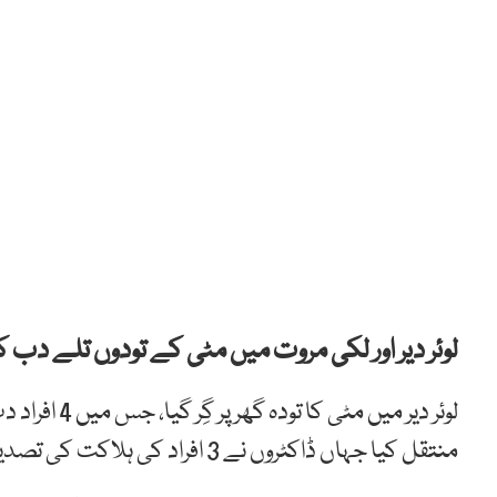
لوئر دیر اور لکی مروت میں مٹی کے تودوں تلے دب کر 4 افراد جاں بحق ہو گ
منتقل کیا جہاں ڈاکٹروں نے 3 افراد کی ہلاکت کی تصدیق کر دی۔