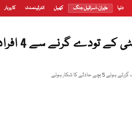
دنیا
ایران-اسرائیل جنگ
کھیل
انٹرٹینمنٹ
کاروبار
لوئر دیر اور لکی مروت میں مٹی کے تودے گرنے سے 4 
حادثے کا شکار ہوئے