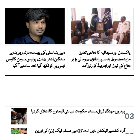
پاکستان اور صومالیہ کا دفاعی تعاون
میر رضا علی کی پوسٹ مارٹم رپورٹ پر
مزید مضبوط بنانے پر اتفاق، صومالی وزیر
سنگین اعتراضات، پولیس سرجن کا ایس
دفاع کی نیول اور ایئرہیڈ کوارٹرز آمد
ایس پی کو لکھا گیا خط سامنے آ گیا
پیٹرول مہنگا، ڈیزل سستا، حکومت نے نئی قیمتوں کا اعلان کر دیا
0
آزاد کشمیر الیکشن ، ایل اے 27 میں مسلم لیگ (ن) کی نورین