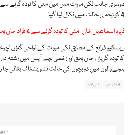
دوسری جانب لکی مروت میں میں مٹی کا تودہ گرنے سے 
4 کو زخمی حالت میں نکال لیا گیا۔
ڈیرہ اسماعیل خان: مٹی کا تودہ گرنے سے 4افراد جاں بحق ،100بھیڑیں ہلاک
ریسکیو ذرائع کے مطابق لکی مروت کے نواحی گاؤں اچوخی
ہونے والوں میں دو بچوں کی حالت تشویشناک بتائی جا 
4 جاں بحق
مٹی تودہ