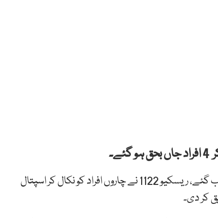
ئے۔
لوئر دیر میں مٹی کا تودہ گھر پر گِر گیا، جس میں 4 افراد دب گئے، ریسکیو 1122 نے چاروں افراد کو نکال کر اسپتال