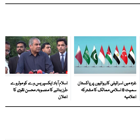
غزہ میں اسرائیلی کارروائیوں پر پاکستان
اسلام آباد ایکسپریس وے کو موٹروے
سمیت 8 اسلامی ممالک کا مشترکہ
طرز بنانے کا منصوبہ، محسن نقوی کا
اعلامیہ
اعلان