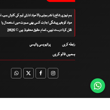
ہم نیوز پر شائع یا نشر ہونے والا مواد ادارتی ٹیم کی کاوش ہے۔ 
مواد کو بغیر پیشگی اجازت کسی بھی صورت میں استعمال یا
نقل کرنا درست نہیں۔ تمام حقوق محفوظ ہیں © 2026
رابطہ کریں
پرائیویسی پالیسی
ہمیں فالو کریں
WhatsApp
Twitter
Facebook
Facebook