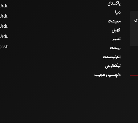
پاکستان
Urdu
دنیا
Urdu
اس
معیشت
Urdu
کھیل
Urdu
تعلیم
lish
صحت
انٹرٹینمنٹ
ٹیکنالوجی
دلچسپ و عجیب
2017 - 2026 © All Copyrights Reserved