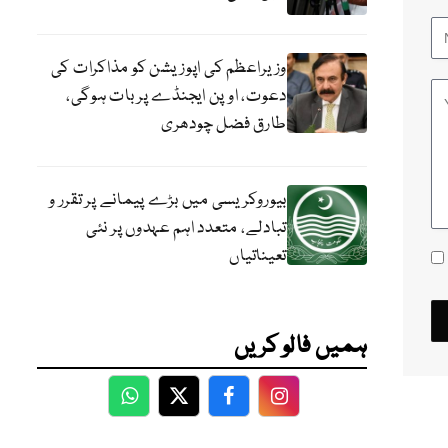
وزیراعظم کی اپوزیشن کو مذاکرات کی
دعوت، اوپن ایجنڈے پر بات ہوگی،
طارق فضل چودھری
بیوروکریسی میں بڑے پیمانے پر تقرر و
تبادلے، متعدد اہم عہدوں پر نئی
تعیناتیاں
ہمیں فالو کریں
WhatsApp
Twitter
Facebook
Facebook