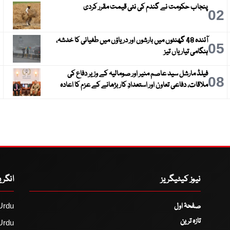
پنجاب حکومت نے گندم کی نئی قیمت مقرر کردی
3
02
آئندہ 48 گھنٹوں میں بارشوں اور دریاؤں میں طغیانی کا خدشہ،
6
05
ہنگامی تیاریاں تیز
فیلڈ مارشل سید عاصم منیر اور صومالیہ کے وزیر دفاع کی
9
08
ملاقات، دفاعی تعاون اور استعدادِ کار بڑھانے کے عزم کا اعادہ
نیوز کیٹیگریز
انگر
صفحۂ اول
Urdu
تازہ ترین
Urdu