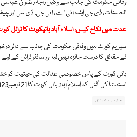
وفاقی حکومت کی جانب سے وکیل راجہ رضوان عباسی نے د
الحسنات، ڈی جی ایف آئی اے، آئی جی، ڈی سی اور چیف ک
عدت میں نکاح کیس، اسلام آباد ہائیکورٹ کا ٹرائل کورٹ
سپریم کورٹ میں وفاقی حکومت کی جانب سے دائر درخواس
نے حقائق کا درست جائزہ نہیں لیا اور سائفر ٹرائل کے لیے
ہائی کورٹ کے پاس خصوصی عدالت کی حیثیت کو ختم ک
استدعا کی گئی کہ اسلام آباد ہائی کورٹ کا 21 نومبر2023 کا فیصلہ کالعدم قرار دیا جائے۔
جیل میں سائفر ٹرائل