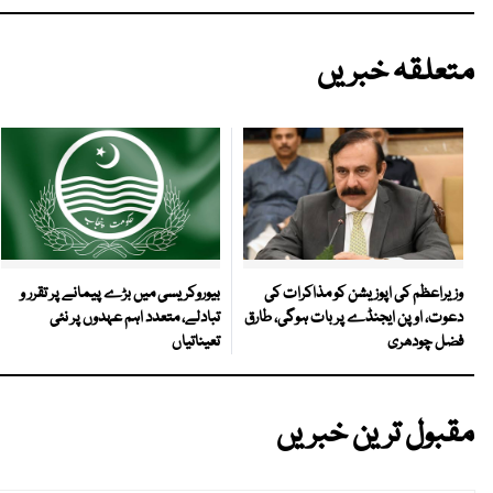
متعلقہ خبریں
بیوروکریسی میں بڑے پیمانے پر تقرر و
وزیراعظم کی اپوزیشن کو مذاکرات کی
تبادلے، متعدد اہم عہدوں پر نئی
دعوت، اوپن ایجنڈے پر بات ہوگی، طارق
تعیناتیاں
فضل چودھری
مقبول ترین خبریں