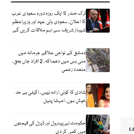
ترک صدر کا ایک روزہ دورہ سعودی عرب
کا اعلان، سعودی ولی عہد اور وزیراعظم
شہباز شریف سے اہم ملاقات کریں گے
دمشق کے نواحی علاقے جرمانہ میں
منی بس میں دھماکہ، 2 افراد جاں بحق،
متعدد زخمی
شادی کا کوئی ارادہ نہیں، اکیلی بے حد
خوش ہوں، امیشا پٹیل
حکومت نے پیٹرول اور ڈیزل کی قیمتوں
L
میں کمی کر دی