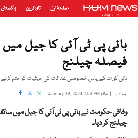
صفحۂ اول
تازہ ترین
پاکستان
7 Aug, 2026
بانی پی ٹی آئی کا جیل میں س
فیصلہ چیلنج
ہائی کورٹ کے پاس خصوصی عدالت کی حیثیت کو ختم کرنے کا 
|
شائع
January 19, 2024 2:58 PM
Lal Khan
وفاقی حکومت نے بانی پی ٹی آئی کا جیل میں سائفر
چیلنج کر دیا۔