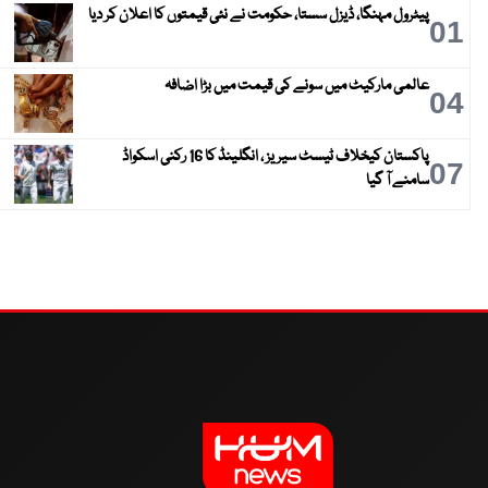
پیٹرول مہنگا، ڈیزل سستا، حکومت نے نئی قیمتوں کا اعلان کر دیا
01
عالمی مارکیٹ میں سونے کی قیمت میں بڑا اضافہ
04
پاکستان کیخلاف ٹیسٹ سیریز ، انگلینڈ کا 16 رکنی اسکواڈ
07
سامنے آ گیا