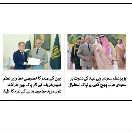
وزیراعظم سعودی ولی عہد کی دعوت پر
چین کے صدر کا خصوصی خط وزیراعظم
سعودی عرب پہنچ گئے، پر تپاک استقبال
شہباز شریف کے نام، پاک چین شراکت
داری مزید مضبوط بنانے کے عزم کا اظہار