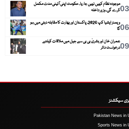
موجودہ نظام کہیں نہیں جا رہا، حکومت اپنی آئینی مدت مکمل
0
کرے گی، وزیر داخلہ
ویمنز ایشیا کپ 2026، پاکستان اور بھارت کا مقابلہ دبئی میں ہو
0
گا
عمران خان اور بشریٰ بی بی سے جیل میں ملاقات کیلئے
0
درخواست دائر
یزی سیکشنز
Pakistan News in 
Sports News in 