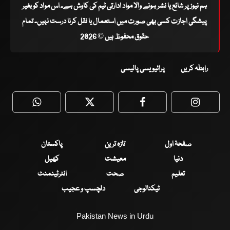
ہم نیوز پر شائع یا نشر ہونے والا مواد ادارتی ٹیم کی کاوش ہے۔ اس مواد کو بغیر
پیشگی اجازت کسی بھی صورت میں استعمال یا نقل کرنا درست نہیں۔ تمام
حقوق محفوظ ہیں © 2026
رابطہ کریں
پرائیویسی پالیسی
WhatsApp
Twitter
Facebook
Faceboo
صفحۂ اول
تازہ ترین
پاکستان
دنیا
معیشت
کھیل
تعلیم
صحت
انٹرٹینمنٹ
ٹیکنالوجی
دلچسپ و عجیب
Pakistan News in Urdu