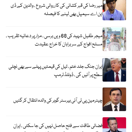
میر رضا کی قبر کشائی کی کارروائی شروع ، والدین کے ڈی
این اے سیمپل بھی لینے کا فیصلہ
میجر طفیل شہید کی 68 ویں برسی ، مزار پر دعائیہ تقریب ،
مسلح افواج کے سربراہان کا خراج عقیدت
ایران جنگ جلد ختم ، تیل کی قیمتیں پہلے سے بھی نچلی
سطح پر آئیں گی ، ڈونلڈ ٹرمپ
چیئرمین پی ٹی آئی بیرسٹر گوہر کی والدہ انتقال کر گئیں
فضائی طاقت سے فتح حاصل نہیں کی جا سکتی ، ایران