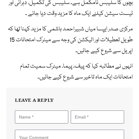
بچوں کا سلیبس نامکمل ہے۔ سلیبس کی تکمیل، دہرائی اور
ٹیسٹ سیشن کیلۓ ایک ماہ کا مزید وقت دیا جائے ۔
مرکزی صدر ایپسا میاں شبیراحمد ہاشمی کا مزید کہنا تھا کہ
طویل تعطیلات اور الیکشن کی وجہ سے میٹرک امتحانات 15
اپریل سے شروع کیے جائیں۔
انہوں نے مطالبہ کیا کہ پیف، پیما، میٹرک سمیت تمام
امتحانات ایک ماہ تاخیر سے شروع کیے جائیں۔
LEAVE A REPLY