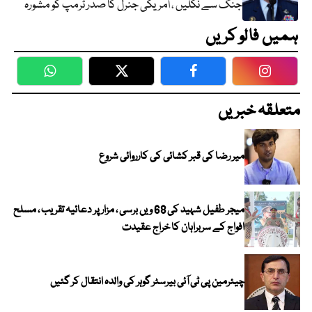
جنگ سے نکلیں ، امریکی جنرل کا صدر ٹرمپ کو مشورہ
ہمیں فالو کریں
WhatsApp
Twitter
Facebook
Faceboo
متعلقہ خبریں
میر رضا کی قبر کشائی کی کارروائی شروع
میجر طفیل شہید کی 68 ویں برسی ، مزار پر دعائیہ تقریب ، مسلح
افواج کے سربراہان کا خراج عقیدت
چیئرمین پی ٹی آئی بیرسٹر گوہر کی والدہ انتقال کر گئیں