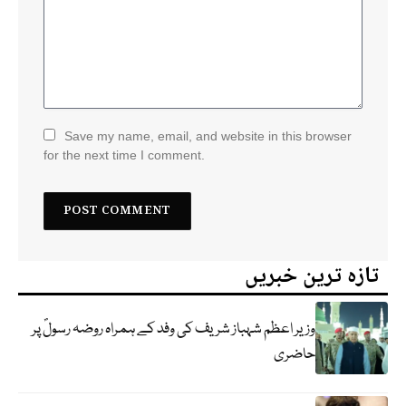
Save my name, email, and website in this browser
for the next time I comment.
تازہ ترین خبریں
وزیر اعظم شہباز شریف کی وفد کے ہمراہ روضہ رسولؐ پر
حاضری