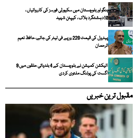
ہنگو اور بلوچستان میں سکیورٹی فورسز کی کارروائیاں ،
10دہشتگرد ہلاک ، کیپٹن شہید
پیٹرول کی قیمت 228 روپے فی لیٹر کی جائے، حافظ نعیم
الرحمان
الیکشن کمیشن نے بلوچستان کے 4 بلدیاتی حلقوں میں 9
اگست کی پولنگ ملتوی کردی
مقبول ترین خبریں