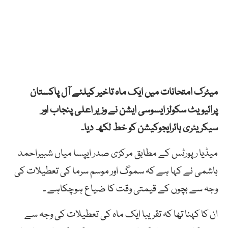
میٹرک امتحانات میں ایک ماہ تاخیر کیلئے آل پاکستان
پرائیویٹ سکولز ایسوسی ایشن نے وزیر اعلی پنجاب اور
سیکریٹری ہائرایجوکیشن کو خط لکھ دیا۔
میڈیا رپورٹس کے مطابق مرکزی صدر ایپسا میاں شبیراحمد
ہاشمی نے کہا ہے کہ سموگ اور موسم سرما کی تعطیلات کی
وجہ سے بچوں کے قیمتی وقت کا ضیاع ہوچکاہے ۔
ان کا کہنا تھا کہ تقریبا ایک ماہ کی تعطیلات کی وجہ سے