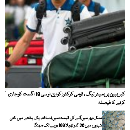
کیریبین پریمیئر لیگ ، قومی کرکٹرز کو این او سی 19 اگست کو جاری
آز
کرنے کا فیصلہ
چھی
ملک بھر میں آٹے کی قیمت میں اضافہ، ایک ہفتے میں کئی
شہروں میں 20 کلو تھیلا 100 روپے تک مہنگا