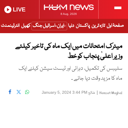
LIVE
8 Aug, 2026
صفحۂ اول
تازہ ترین
پاکستان
دنیا
ایران-اسرائیل جنگ
کھیل
انٹرٹینمنٹ
میٹرک امتحانات میں ایک ماہ کی تاخیر کیلئے
وزیر اعلیٰ پنجاب کو خط
سلیبس کی تکمیل، دہرائی اور ٹیسٹ سیشن کیلۓ ایک
ماہ کا مزید وقت دیا جائے ۔
|
شائع
January 5, 2024 3:44 PM
Hasnat Mughal