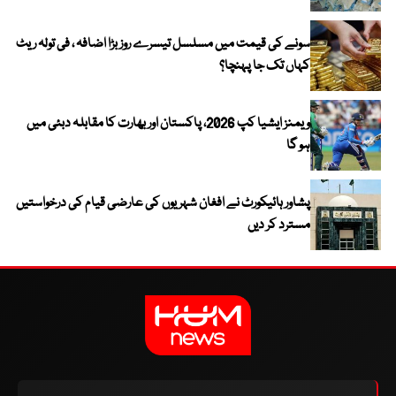
سونے کی قیمت میں مسلسل تیسرے روز بڑا اضافہ ، فی تولہ ریٹ
کہاں تک جا پہنچا؟
ویمنز ایشیا کپ 2026، پاکستان اور بھارت کا مقابلہ دبئی میں
ہو گا
پشاور ہائیکورٹ نے افغان شہریوں کی عارضی قیام کی درخواستیں
مسترد کر دیں