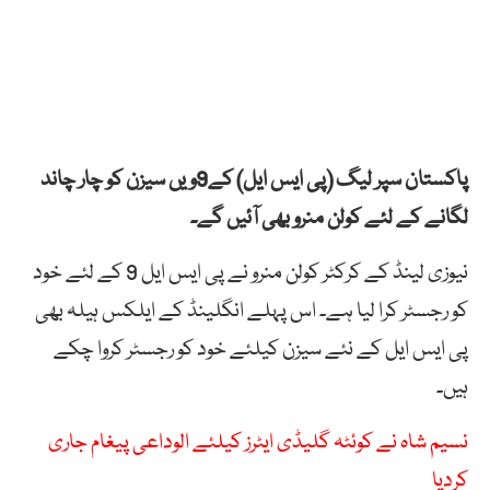
پاکستان سپر لیگ (پی ایس ایل) کے9ویں سیزن کو چار چاند
لگانے کے لئے کولن منرو بھی آئیں گے۔
نیوزی لینڈ کے کرکٹر کولن منرو نے پی ایس ایل 9 کے لئے خود
کو رجسٹر کرا لیا ہے۔ اس پہلے انگلینڈ کے ایلکس ہیلہ بھی
پی ایس ایل کے نئے سیزن کیلئے خود کو رجسٹر کروا چکے
ہیں۔
نسیم شاہ نے کوئٹہ گلیڈی ایٹرز کیلئے الوداعی پیغام جاری
کردیا