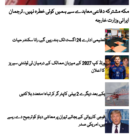
مکہ مشترکہ دفاعی معاہدے سے ہمیں کوئی خطرہ نہیں ، ترجمان
4 روز میں سونے کی قیمت میں بڑا اضافہ
ایرانی وزارت خارجہ
تعلیمی ادارے 24 اگست تک بند رہیں گے، رانا سکندر حیات
ورلڈ کپ 2027 کے میزبان ممالک کے درمیان ٹی ٹوئنٹی سیریز
کا اعلان
یکے بعد دیگرے 2 ہیلی کاپٹر گر کر تباہ؛ متعدد ہلاکتیں
فوجی کارروائی کے بجائے تہران پر معاشی دباؤ کو ترجیح دے رہے
ہیں، امریکی صدر