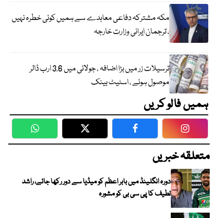
مکہ مشترکہ دفاعی معاہدے سے ہمیں کوئی خطرہ نہیں
، ترجمان ایرانی وزارت خارجہ
ترسیلات زر میں بڑا اضافہ ، جولائی میں 3.6 ارب ڈالر
موصول ہوئے ، اسٹیٹ بینک
ہمیں فالو کریں
WhatsApp
Twitter
Facebook
Faceboo
متعلقہ خبریں
دورہ انگلینڈ میں بابر اعظم کو میڈیا سے دور رکھا جائے، راشد
لطیف کا پی سی بی کو مشورہ