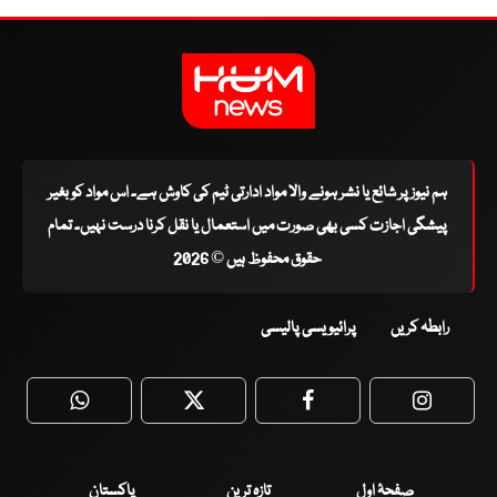
ہم نیوز پر شائع یا نشر ہونے والا مواد ادارتی ٹیم کی کاوش ہے۔ اس مواد کو بغیر
پیشگی اجازت کسی بھی صورت میں استعمال یا نقل کرنا درست نہیں۔ تمام
حقوق محفوظ ہیں © 2026
رابطہ کریں
پرائیویسی پالیسی
WhatsApp
Twitter
Facebook
Faceboo
صفحۂ اول
تازہ ترین
پاکستان