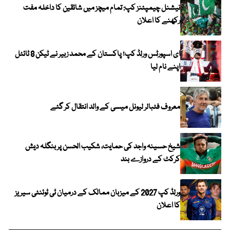
نیشنل چیمپئنز کپ: تمام میچز میں شائقین کا داخلہ مفت
رکھنے کا اعلان
ای اسپورٹس ورلڈ کپ؛ پاکستان کے محمد زبیر نے ٹیکن 8 ٹائٹل
اپنے نام لیا
معروف فٹبالر لیونل میسی کے والد انتقال کر گئے
شیخ حسینہ واجد کی حمایت، شکیب الحسن پر بنگلہ دیش
کرکٹ کے دروازے بند
ورلڈ کپ 2027 کے میزبان ممالک کے درمیان ٹی ٹوئنٹی سیریز
کا اعلان