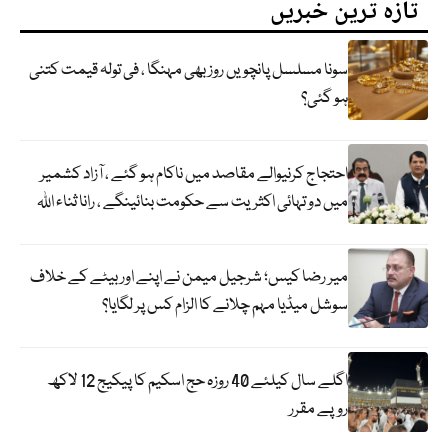
تازہ ترین خبریں
سونا مسلسل پانچویں روز بھی مہنگا ، فی تولہ قیمت کتنی
ہو گئی؟
احتجاج کرنیوالے مقاصد میں ناکام ہو گئے ، آزاد کشمیر
میں دو تہائی اکثریت سے حکومت بنائینگے ، رانا ثناء اللہ
میر رضا کیس؛ شرجیل میمن نے اپنے اور بیٹے کے خلاف
سوشل میڈیا مہم چلانے کا الزام کس پر لگایا؟
اگلے سال کیلئے 40 روزہ حج اسکیم کا پیکیج 12 لاکھ
روپے مقرر