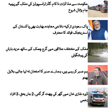
حکومت سے مذاکرات ناکام، گڈز ٹرانسپورٹرز کی ملک گیر پہیہ
جام ہڑتال شروع
پاک سعودی ترکیہ دفاعی معاہدہ، بھارت بھی پاکستان کے
اسٹریٹجک فوائد کا معترف
ملک کے مختلف علاقوں میں گرج چمک کے ساتھ مزید بارش
کی پیشگوئی
ہم صبر کر رہے ہیں، ہمارے صبر کا امتحان نہ لیا جائے، بلاول
بھٹو
ڈیرہ غازی خان میں گھر کی چھت گر گئی ، 2 جاں بحق ، 3 افراد
زخمی