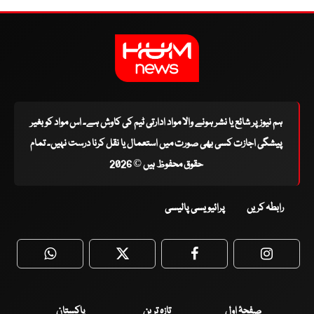
ہم نیوز پر شائع یا نشر ہونے والا مواد ادارتی ٹیم کی کاوش ہے۔ اس مواد کو بغیر
پیشگی اجازت کسی بھی صورت میں استعمال یا نقل کرنا درست نہیں۔ تمام
حقوق محفوظ ہیں © 2026
رابطہ کریں
پرائیویسی پالیسی
WhatsApp
Twitter
Facebook
Faceboo
صفحۂ اول
تازہ ترین
پاکستان