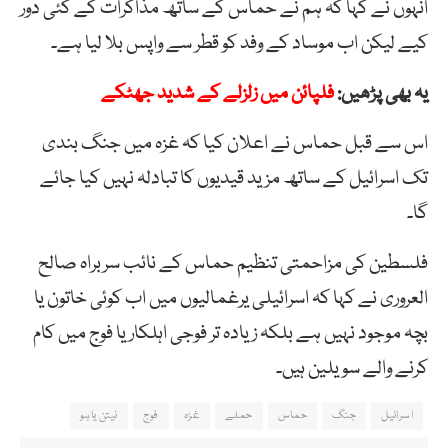
انہوں نے کہا کہ ہم نے حماس کے ساتھ مذاکرات کے کئی دور
کیے لیکن اب موساد کے وفد کو قطر سے واپس بلا لیا ہے۔
یہ بھی پڑھیں:
فلپائن میں زلزلے کے شدید جھٹکے
اس سے قبل حماس نے اعلان کیا کہ غزہ میں جنگ بندی
تک اسرائیل کے ساتھ مزید قیدیوں کا تبادلہ نہیں کیا جائے
گا۔
فلسطین کی مزاحمتی تنظیم حماس کے نائب سربراہ صالح
العروری نے کہا کہ اسرائیلی یرغمالیوں میں اب کوئی خاتون یا
بچہ موجود نہیں ہے بلکہ زیادہ تر فوجی اہلکار یا فوج میں کام
کرنے والے سویلین ہیں۔
اسرائیل
جنگ
حماس
حملے
غزہ
فوج
نیتن یاہو