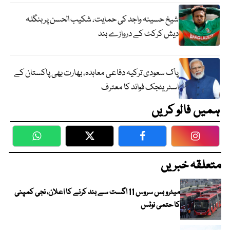
شیخ حسینہ واجد کی حمایت، شکیب الحسن پر بنگلہ
دیش کرکٹ کے دروازے بند
پاک سعودی ترکیہ دفاعی معاہدہ، بھارت بھی پاکستان کے
اسٹریٹجک فوائد کا معترف
ہمیں فالو کریں
WhatsApp
Twitter
Facebook
Faceboo
متعلقہ خبریں
میٹرو بس سروس 11 اگست سے بند کرنے کا اعلان، نجی کمپنی
کا حتمی نوٹس