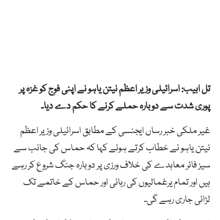
تل ابیب: اسرائیلی وزیر اعظم نیتن یاہو نے اپنی فوج کو غزہ پر
پوری شدت سے دوبارہ حملے کرنے کا حکم دے دیا۔
غیر ملکی خبر رساں ایجنسی کے مطابق اسرائیلی وزیر اعظم
نیتن یاہو نے خطاب کرتے ہوئے کہا کہ حماس کی جانب سے
سیز فائر معاہدے کی خلاف ورزی پر دوبارہ جنگ شروع کر رہے
ہیں اور تمام یرغمالیوں کی رہائی اور حماس کے خاتمے تک
لڑائی جاری رہے گی۔