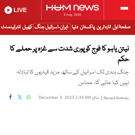
LIVE
8 Aug, 2026
صفحۂ اول
تازہ ترین
پاکستان
دنیا
ایران-اسرائیل جنگ
کھیل
انٹرٹینمنٹ
نیتن یاہو کا فوج کو پوری شدت سے غزہ پر حملے کا
حکم
جنگ بندی تک اسرائیل کے ساتھ مزید قیدیوں کا تبادلہ
نہیں کیا جائے گا، حماس
|
شائع
December 3, 2023 2:44 AM
Ahmed Hussain