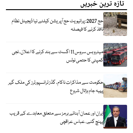
تازہ ترین خبریں
حج 2027: پرائیویٹ حج آپریشن کیلئے نیا ڈیجیٹل نظام
نافذ کرنے کا فیصلہ
میٹرو بس سروس 11 اگست سے بند کرنے کا اعلان، نجی
کمپنی کا حتمی نوٹس
حکومت سے مذاکرات ناکام، گڈز ٹرانسپورٹرز کی ملک گیر
پہیہ جام ہڑتال شروع
ایران اور عمان آبنائے ہرمز سے متعلق معاہدے کے قریب
پہنچ گئے، عباس عراقچی