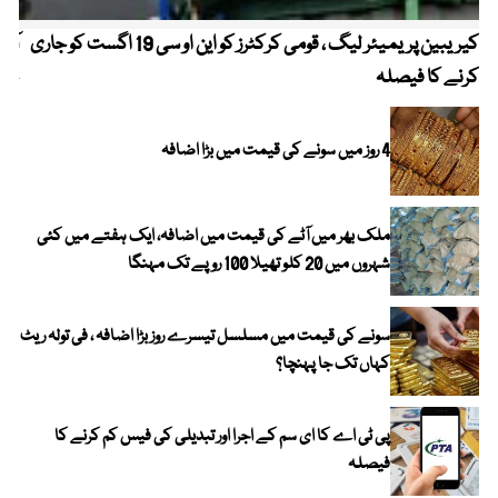
کیریبین پریمیئر لیگ ، قومی کرکٹرز کو این او سی 19 اگست کو جاری
آز
کرنے کا فیصلہ
چھی
4 روز میں سونے کی قیمت میں بڑا اضافہ
ملک بھر میں آٹے کی قیمت میں اضافہ، ایک ہفتے میں کئی
شہروں میں 20 کلو تھیلا 100 روپے تک مہنگا
سونے کی قیمت میں مسلسل تیسرے روز بڑا اضافہ ، فی تولہ ریٹ
کہاں تک جا پہنچا؟
پی ٹی اے کا ای سم کے اجرا اور تبدیلی کی فیس کم کرنے کا
فیصلہ