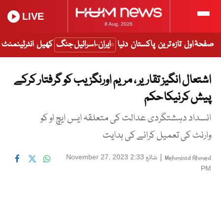
LIVE
8 Aug, 2026
صفحۂ اول
تازہ ترین
پاکستان
دنیا
ایران-اسرائیل جنگ
کھیل
انٹرٹینمنٹ
اشتعال انگیز تقاریر ، مریم اورنگزیب کو گرفتار کرکے
پیش کرنیکا حکم
انسداد دہشتگردی عدالت کی متعلقہ ایس ایچ او کو
وارنٹ کی تعمیل کرانے کی ہدایت
|
شائع
November 27, 2023 2:33
Mehmood Ahmed
PM