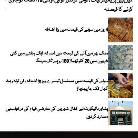
کیریبین پریمیئر لیگ ، قومی کرکٹرز کو این او سی 19 اگست کو جاری
آز
کرنے کا فیصلہ
چھی
4 روز میں سونے کی قیمت میں بڑا اضافہ
ملک بھر میں آٹے کی قیمت میں اضافہ، ایک ہفتے میں کئی
شہروں میں 20 کلو تھیلا 100 روپے تک مہنگا
سونے کی قیمت میں مسلسل تیسرے روز بڑا اضافہ ، فی تولہ ریٹ
کہاں تک جا پہنچا؟
پشاور ہائیکورٹ نے افغان شہریوں کی عارضی قیام کی درخواستیں
مسترد کر دیں