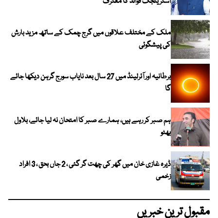
اسٹریٹجک فوائد کا معترف
ملک کے مختلف علاقوں میں گرج چمک کے ساتھ مزید بارش
کی پیشگوئی
برطانیہ اور آئرلینڈ میں 27 سال بعد نایاب سورج گرہن دیکھا جائے
گا
ہم صبر کر رہے ہیں، ہمارے صبر کا امتحان نہ لیا جائے، بلاول
بھٹو
ڈیرہ غازی خان میں گھر کی چھت گر گئی ، 2 جاں بحق ، 3 افراد
زخمی
مقبول ترین خبریں