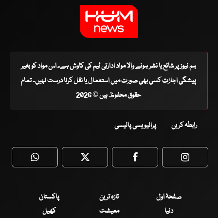
ہم نیوز پر شائع یا نشر ہونے والا مواد ادارتی ٹیم کی کاوش ہے۔ اس مواد کو بغیر
پیشگی اجازت کسی بھی صورت میں استعمال یا نقل کرنا درست نہیں۔ تمام
حقوق محفوظ ہیں © 2026
رابطہ کریں
پرائیویسی پالیسی
WhatsApp
Twitter
Facebook
Faceboo
صفحۂ اول
تازہ ترین
پاکستان
دنیا
معیشت
کھیل