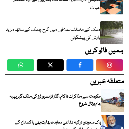
حیات
ملک کے مختلف علاقوں میں گرج چمک کے ساتھ مزید
بارش کی پیشگوئی
ہمیں فالو کریں
WhatsApp
Twitter
Facebook
Faceboo
متعلقہ خبریں
حکومت سے مذاکرات ناکام، گڈز ٹرانسپورٹرز کی ملک گیر پہیہ
جام ہڑتال شروع
پاک سعودی ترکیہ دفاعی معاہدہ، بھارت بھی پاکستان کے