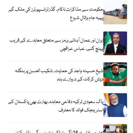
حکومت سے مذاکرات ناکام، گڈز ٹرانسپورٹرز کی ملک گیر
پہیہ جام ہڑتال شروع
ایران اور عمان آبنائے ہرمز سے متعلق معاہدے کے قریب
پہنچ گئے، عباس عراقچی
شیخ حسینہ واجد کی حمایت، شکیب الحسن پر بنگلہ
دیش کرکٹ کے دروازے بند
پاک سعودی ترکیہ دفاعی معاہدہ، بھارت بھی پاکستان کے
اسٹریٹجک فوائد کا معترف
تعلیمی ادارے 24 اگست تک بند رہیں گے، رانا سکندر