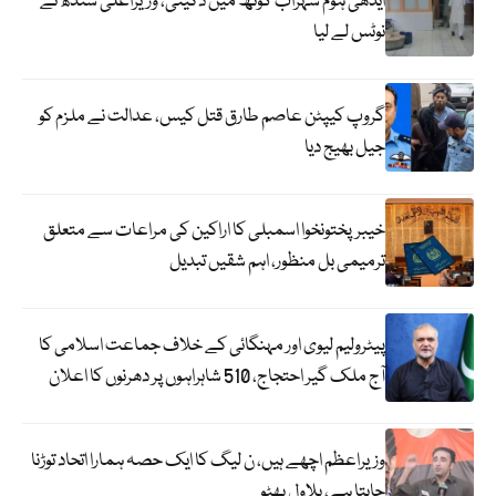
ایدھی ہوم سہراب گوٹھ میں ڈکیتی، وزیراعلیٰ سندھ نے
نوٹس لے لیا
گروپ کیپٹن عاصم طارق قتل کیس، عدالت نے ملزم کو
جیل بھیج دیا
خیبرپختونخوا اسمبلی کا اراکین کی مراعات سے متعلق
ترمیمی بل منظور، اہم شقیں تبدیل
پیٹرولیم لیوی اور مہنگائی کے خلاف جماعت اسلامی کا
آج ملک گیر احتجاج، 510 شاہراہوں پر دھرنوں کا اعلان
وزیراعظم اچھے ہیں، ن لیگ کا ایک حصہ ہمارا اتحاد توڑنا
چاہتا ہے، بلاول بھٹو