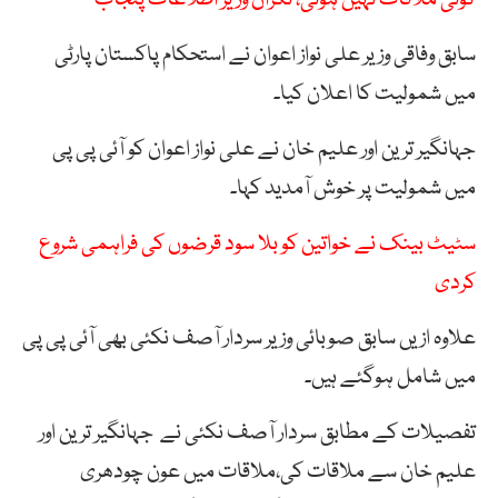
سابق وفاقی وزیر علی نواز اعوان نے استحکام پاکستان پارٹی
میں شمولیت کا اعلان کیا۔
جہانگیر ترین اور علیم خان نے علی نواز اعوان کو آئی پی پی
میں شمولیت پر خوش آمدید کہا۔
سٹیٹ بینک نے خواتین کو بلا سود قرضوں کی فراہمی شروع
کردی
علاوہ ازیں سابق صوبائی وزیر سردار آصف نکئی بھی آئی پی پی
میں شامل ہوگئے ہیں۔
تفصیلات کے مطابق سردار آصف نکئی نے جہانگیر ترین اور
علیم خان سے ملاقات کی،ملاقات میں عون چودھری