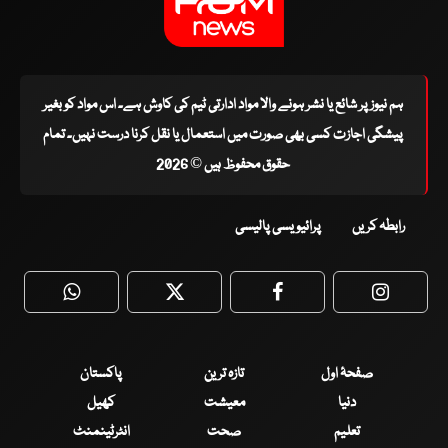
ہم نیوز پر شائع یا نشر ہونے والا مواد ادارتی ٹیم کی کاوش ہے۔ اس مواد کو بغیر
پیشگی اجازت کسی بھی صورت میں استعمال یا نقل کرنا درست نہیں۔ تمام
حقوق محفوظ ہیں © 2026
رابطہ کریں
پرائیویسی پالیسی
WhatsApp
Twitter
Facebook
Faceboo
صفحۂ اول
تازہ ترین
پاکستان
دنیا
معیشت
کھیل
تعلیم
صحت
انٹرٹینمنٹ