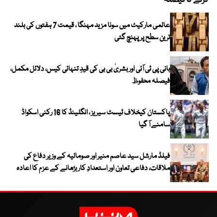
کرنے کا فیصلہ
عالمی مارکیٹ میں سونا مزید مہنگا ، قیمت 7 ہفتوں کی بلند
ترین سطح پر پہنچ گئی
بانی پی ٹی آئی اور بشریٰ بی بی کی قیدِ تنہائی کیس، دلائل مکمل،
فیصلہ محفوظ
پاکستان کیخلاف ٹیسٹ سیریز ، انگلینڈ کا 16 رکنی اسکواڈ
سامنے آ گیا
فیلڈ مارشل سید عاصم منیر اور صومالیہ کے وزیر دفاع کی
ملاقات، دفاعی تعاون اور استعدادِ کار بڑھانے کے عزم کا اعادہ