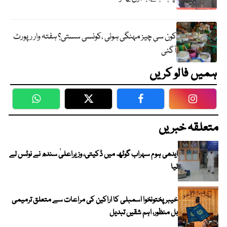
کون سی چیز مہنگی ہوئی ،کونسی سستی؟ ہفتہ وار رپورٹ
آگئی
ہمیں فالو کریں
WhatsApp
Twitter
Facebook
Faceboo
متعلقہ خبریں
ایدھی ہوم سہراب گوٹھ میں ڈکیتی، وزیراعلیٰ سندھ نے نوٹس لے
لیا
خیبرپختونخوا اسمبلی کا اراکین کی مراعات سے متعلق ترمیمی
بل منظور، اہم شقیں تبدیل