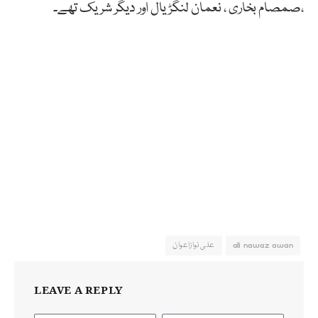
،صمصام بخاری ، نعمان لنگڑیال اور دیگر شریک تھے۔
ali nawaz awan
علی نوازاعوان
LEAVE A REPLY