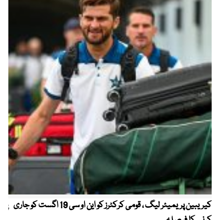
کیریبین پریمیئر لیگ ، قومی کرکٹرز کو این او سی 19 اگست کو جاری
پیٹ