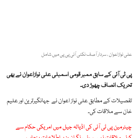
علی نوازاعوان ، سردار آصف نکئی آئی پی پی میں شامل
پی ٹی آئی کے سابق ممبر قومی اسمبلی علی نوازاعوان نے بھی
تحریک انصاف چھوڑ دی۔
تفصیلات کے مطابق علی نواز اعوان نے جہانگیرترین اور علیم
خان سے ملاقات کی۔
چیئرمین پی ٹی آئی کی اڈیالہ جیل میں امریکی حکام سے
کوئی ملاقات نہیں ہوئی، نگران وزیر اطلاعات پنجاب