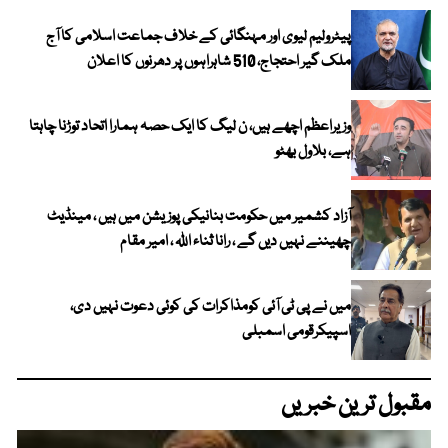
پیٹرولیم لیوی اور مہنگائی کے خلاف جماعت اسلامی کا آج
ملک گیر احتجاج، 510 شاہراہوں پر دھرنوں کا اعلان
وزیراعظم اچھے ہیں، ن لیگ کا ایک حصہ ہمارا اتحاد توڑنا چاہتا
ہے، بلاول بھٹو
آزاد کشمیر میں حکومت بنانیکی پوزیشن میں ہیں ، مینڈیٹ
چھیننے نہیں دیں گے ، رانا ثناء اللہ ، امیر مقام
میں نے پی ٹی آئی کومذاکرات کی کوئی دعوت نہیں دی،
اسپیکرقومی اسمبلی
مقبول ترین خبریں