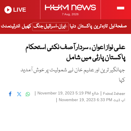
LIVE
7 Aug, 2026
صفحۂ اول
تازہ ترین
پاکستان
دنیا
ایران-اسرائیل جنگ
کھیل
انٹرٹینمنٹ
علی نواز اعوان ، سردار آصف نکئی استحکام
پاکستان پارٹی میں شامل
جہانگیر ترین اور علیم خان نے شمولیت پر خوش آمدید
کہا
|
شائع
|
November 19, 2023 5:19 PM
Faisal Zaheer
اپ ڈیٹ
|
November 19, 2023 6:33 PM