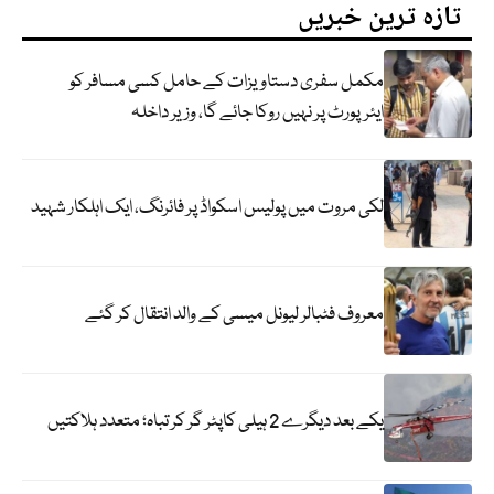
تازہ ترین خبریں
مکمل سفری دستاویزات کے حامل کسی مسافر کو
ایئرپورٹ پر نہیں روکا جائے گا، وزیر داخلہ
لکی مروت میں پولیس اسکواڈ پر فائرنگ، ایک اہلکار شہید
معروف فٹبالر لیونل میسی کے والد انتقال کر گئے
یکے بعد دیگرے 2 ہیلی کاپٹر گر کر تباہ؛ متعدد ہلاکتیں