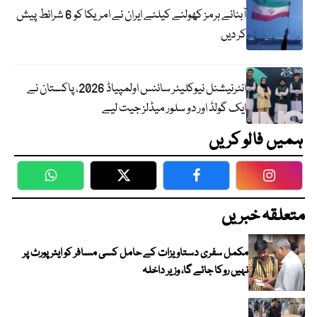
آبنائے ہرمز کھولنے کیلئے ایران نے امریکا کو 6 شرائط پیش
کر دیں
انٹرنیشنل نیوکلیئر سائنس اولمپیاڈ 2026، پاکستان نے
ایک گولڈ اور دو سلور میڈلز جیت لیے
ہمیں فالو کریں
WhatsApp
Twitter
Facebook
Faceboo
متعلقہ خبریں
مکمل سفری دستاویزات کے حامل کسی مسافر کو ایئرپورٹ پر
نہیں روکا جائے گا، وزیر داخلہ