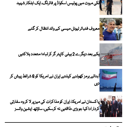
لکی مروت میں پولیس اسکواڈ پر فائرنگ، ایک اہلکار شہید
معروف فٹبالر لیونل میسی کے والد انتقال کر گئے
یکے بعد دیگرے 2 ہیلی کاپٹر گر کر تباہ؛ متعدد ہلاکتیں
آبنائے ہرمز کھولنے کیلئے ایران نے امریکا کو 6 شرائط پیش کر
دیں
پاکستان نے امریکا، ایران کو مذاکرات کی میز پر لا کر وہ سفارتی
کردار اداکیا جو بڑی طاقتیں نہ کرسکیں، ساؤتھ ایشین وائسز