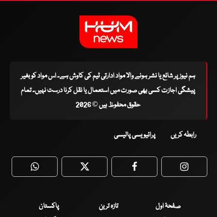
ہم نیوز پر شائع یا نشر ہونے والا مواد ادارتی ٹیم کی کاوش ہے۔ اس مواد کو بغیر
پیشگی اجازت کسی بھی صورت میں استعمال یا نقل کرنا درست نہیں۔ تمام
حقوق محفوظ ہیں © 2026
رابطہ کریں
پرائیویسی پالیسی
WhatsApp
Twitter
Facebook
Faceboo
صفحۂ اول
تازہ ترین
پاکستان