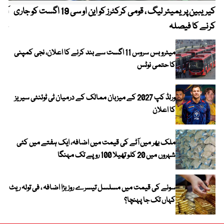
کیریبین پریمیئر لیگ ، قومی کرکٹرز کو این او سی 19 اگست کو جاری
آز
کرنے کا فیصلہ
چھی
میٹرو بس سروس 11 اگست سے بند کرنے کا اعلان، نجی کمپنی
کا حتمی نوٹس
ورلڈ کپ 2027 کے میزبان ممالک کے درمیان ٹی ٹوئنٹی سیریز
کا اعلان
ملک بھر میں آٹے کی قیمت میں اضافہ، ایک ہفتے میں کئی
شہروں میں 20 کلو تھیلا 100 روپے تک مہنگا
سونے کی قیمت میں مسلسل تیسرے روز بڑا اضافہ ، فی تولہ ریٹ
کہاں تک جا پہنچا؟