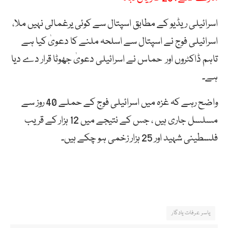
اسرائیلی ریڈیو کے مطابق اسپتال سے کوئی یرغمالی نہیں ملا،
اسرائیلی فوج نے اسپتال سے اسلحہ ملنے کا دعویٰ کیا ہے
تاہم ڈاکٹروں اور حماس نے اسرائیلی دعویٰ جھوٹا قرار دے دیا
ہے۔
واضح رہے کہ غزہ میں اسرائیلی فوج کے حملے 40 روز سے
مسلسل جاری ہیں ، جس کے نتیجے میں 12 ہزار کے قریب
فلسطینی شہید اور 25 ہزار زخمی ہو چکے ہیں۔
یاسر عرفات یادگار