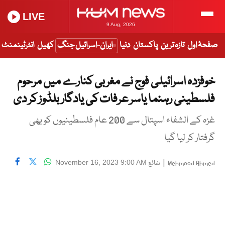
LIVE
9 Aug, 2026
صفحۂ اول
تازہ ترین
پاکستان
دنیا
ایران-اسرائیل جنگ
کھیل
انٹرٹینمنٹ
خوفزدہ اسرائیلی فوج نے مغربی کنارے میں مرحوم
فلسطینی رہنما یاسر عرفات کی یادگار بلڈوز کر دی
غزہ کے الشفاء اسپتال سے 200 عام فلسطینیوں کو بھی
گرفتار کر لیا گیا
|
شائع
November 16, 2023 9:00 AM
Mehmood Ahmed