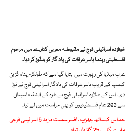
خوفزدہ اسرائیلی فوج نے مقبوضہ مغربی کنارے میں مرحوم
فلسطینی رہنما یاسر عرفات کی یاد گار کو بلڈوز کر دیا۔
عرب میڈیا کی رپورٹ میں بتایا گیا ہے کہ طولکرم پناہ گزین
کیمپ کے قریب یاسر عرفات کی یادگار اسرائیلی فوج نے توڑ
دی۔ اس کے علاوہ اسرائیلی فوج نے غزہ کے الشفاء اسپتال
سے 200 عام فلسطینیوں کو بھی حراست میں لے لیا۔
حماس کیساتھ جھڑپ ، افسر سمیت مزید 5 اسرائیلی فوجی
مارے گئے ، 25 گاڑیاں تباہ