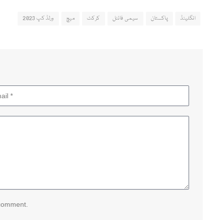
انگلینڈ
پاکستان
سیمی فائنل
کرکٹ
میچ
ورلڈ کپ 2023
 comment.