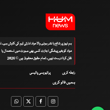
ہم نیوز پر شائع یا نشر ہونے والا مواد ادارتی ٹیم کی کاوش ہے۔ 
مواد کو بغیر پیشگی اجازت کسی بھی صورت میں استعمال یا
نقل کرنا درست نہیں۔ تمام حقوق محفوظ ہیں © 2026
رابطہ کریں
پرائیویسی پالیسی
ہمیں فالو کریں
WhatsApp
Twitter
Facebook
Facebook