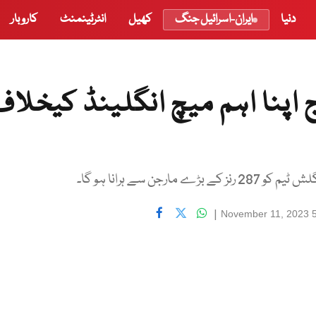
دنیا
ایران-اسرائیل جنگ
کھیل
انٹرٹینمنٹ
کاروبار
می ٹیم آج اپنا اہم میچ انگلینڈ کیخلا
 سے ہرانا ہو گا۔
|
November 11, 2023 