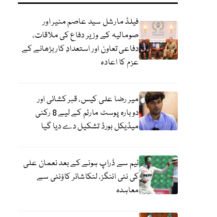
فیلڈ مارشل سید عاصم منیر اور
صومالیہ کے وزیر دفاع کی ملاقات،
دفاعی تعاون اور استعدادِ کار بڑھانے کے
عزم کا اعادہ
میر رضا علی کیس، قبر کشائی اور
دوبارہ پوسٹ مارٹم کے لیے 8 رکنی
میڈیکل بورڈ تشکیل دے دیا گیا
ٹیم سے ڈراپ ہونے کے بعد نعمان علی
کی نئی اننگز، لنکاشائر کاؤنٹی سے
معاہدہ