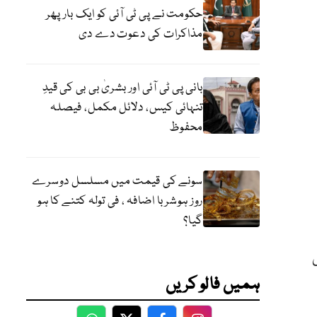
حکومت نے پی ٹی آئی کو ایک بارپھر
مذاکرات کی دعوت دے دی
بانی پی ٹی آئی اور بشریٰ بی بی کی قیدِ
تنہائی کیس، دلائل مکمل، فیصلہ
محفوظ
سونے کی قیمت میں مسلسل دوسرے
روز ہوشربا اضافہ ، فی تولہ کتنے کا ہو
گیا؟
ی
ہمیں فالو کریں