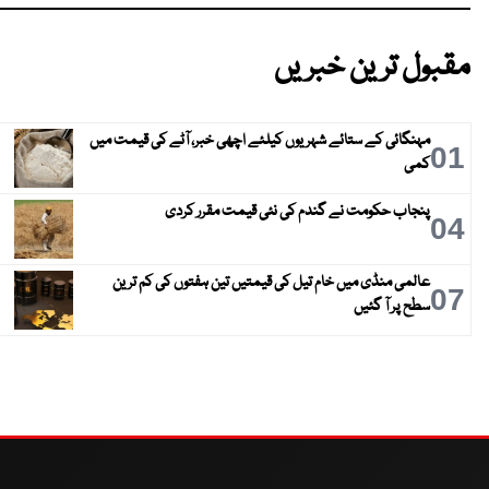
مقبول ترین خبریں
مہنگائی کے ستائے شہریوں کیلئے اچھی خبر، آٹے کی قیمت میں
01
کمی
پنجاب حکومت نے گندم کی نئی قیمت مقرر کردی
04
عالمی منڈی میں خام تیل کی قیمتیں تین ہفتوں کی کم ترین
07
سطح پر آ گئیں