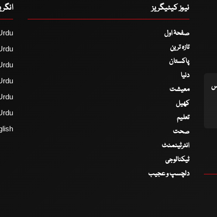
نیوز کیٹیگریز
انگر
صفحۂ اول
Urdu
تازہ ترین
Urdu
پاکستان
Urdu
دنیا
Urdu
اس
معیشت
Urdu
کھیل
Urdu
تعلیم
lish
صحت
انٹرٹینمنٹ
ٹیکنالوجی
دلچسپ و عجیب