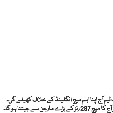
 2023 میں قومی کرکٹ ٹیم آج اپنا اہم میچ انگلینڈ کے خلاف کھیلے گی۔
 سے جیتنا ہو گا۔