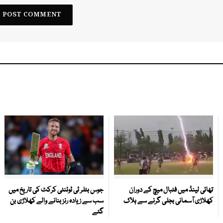
تھائی لینڈ میں فٹبال میچ کے دوران
جوس بٹلر ٹی ٹوئنٹی کرکٹ کی تاریخ میں
کھلاڑی آسمانی بجلی گرنے سے ہلاک
سب سے زیادہ رنز بنانے والے کھلاڑی بن
گئے