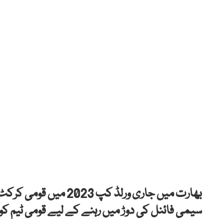
بھارت میں جاری ورلڈ کپ
سیمی فائنل کی دوڑ میں رہنے کے لیے قومی ٹیم کو آج کا میچ 287 رنز کے بڑے مارجن