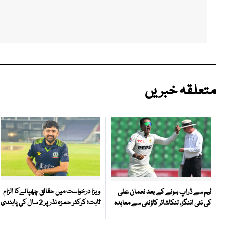
متعلقہ خبریں
ویزا درخواست میں حقائق چھپانےکا الزام
ٹیم سے ڈراپ ہونے کے بعد نعمان علی
ثابت؛ کرکٹر حمزہ نذر پر 2 سال کی پابندی
کی نئی اننگز، لنکاشائر کاؤنٹی سے معاہدہ