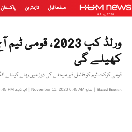
صفحۂ اول
تازہ ترین
پاکستان
6 Aug, 2026
ورلڈ کپ 2023، قو
کھیلے گی
قومی کرکٹ ٹیم کو فائنل فور مرحلے کی دوڑ میں رہنے کیلئے انگلش ٹیم کو 287 رنز کے بڑے مارجن
|
شائع
|
اپ ڈیٹ
5:45 PM
November 11, 2023 6:45 AM
Ahmed Hussain