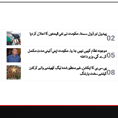
پیٹرول اور ڈیزل سستا، حکومت نے نئی قیمتوں کا اعلان کر دیا
3
02
موجودہ نظام کہیں نہیں جا رہا، حکومت اپنی آئینی مدت مکمل
6
05
کرے گی، وزیر داخلہ
پی سی بی کا ایکشن، غیر منظور شدہ لیگ کھیلنے والے کرکٹرز
9
08
کیلئے سخت وارننگ