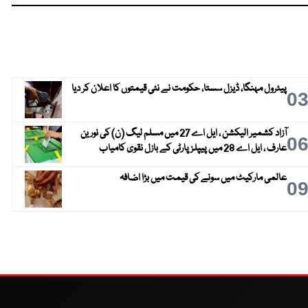
پیٹرول مہنگا، ڈیزل سستا، حکومت نے نئی قیمتوں کا اعلان کر دیا
0
آزاد کشمیر الیکشن ، ایل اے 27 میں مسلم لیگ (ن) کی نورین
0
عارف ، ایل اے 28 میں پیپلز پارٹی کے بازل نقوی کامیاب
عالمی مارکیٹ میں سونے کی قیمت میں بڑا اضافہ
0