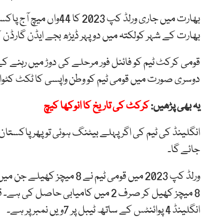
بھارت میں جاری ورلڈ کپ 
بھارت کے شہر کولکتہ میں دوپہر ڈیڑھ بجے ایڈن گارڈن 
دوسری صورت میں قومی ٹیم کو وطن واپسی کا ٹکٹ کٹوان
یہ بھی پڑھیں:
کرکٹ کی تاریخ کا انوکھا کیچ
جائے گا۔
انگلینڈ 4 پوائنٹس کے ساتھ ٹیبل پر 7ویں نمبر پر ہے۔